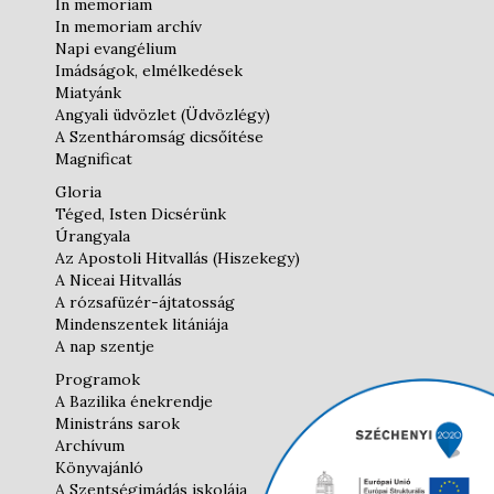
In memoriam
In memoriam archív
Napi evangélium
Imádságok, elmélkedések
Miatyánk
Angyali üdvözlet (Üdvözlégy)
A Szentháromság dicsőítése
Magnificat
Gloria
Téged, Isten Dicsérünk
Úrangyala
Az Apostoli Hitvallás (Hiszekegy)
A Niceai Hitvallás
A rózsafüzér-ájtatosság
Mindenszentek litániája
A nap szentje
Programok
A Bazilika énekrendje
Ministráns sarok
Archívum
Könyvajánló
A Szentségimádás iskolája