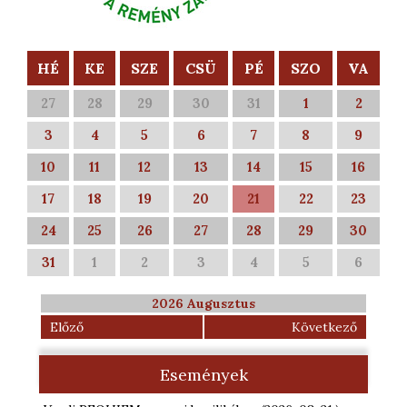
HÉ
KE
SZE
CSÜ
PÉ
SZO
VA
27
28
29
30
31
1
2
3
4
5
6
7
8
9
10
11
12
13
14
15
16
17
18
19
20
21
22
23
24
25
26
27
28
29
30
31
1
2
3
4
5
6
2026 Augusztus
Előző
Következő
Események