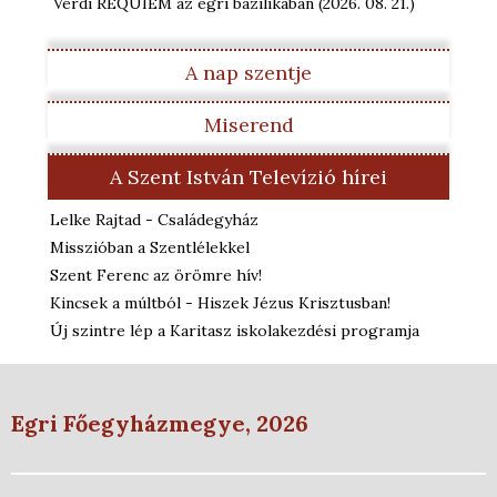
Verdi REQUIEM az egri bazilikában
(2026. 08. 21.
)
A nap szentje
Miserend
A Szent István Televízió hírei
Lelke Rajtad - Családegyház
Misszióban a Szentlélekkel
Szent Ferenc az örömre hív!
Kincsek a múltból - Hiszek Jézus Krisztusban!
Új szintre lép a Karitasz iskolakezdési programja
Egri Főegyházmegye, 2026