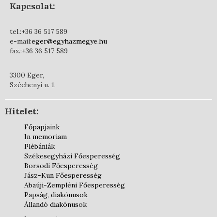
Kapcsolat:
tel.:+36 36 517 589
e-mail:
eger@egyhazmegye.hu
fax.:+36 36 517 589
3300 Eger,
Széchenyi u. 1.
Hitelet:
Főpapjaink
In memoriam
Plébániák
Székesegyházi Főesperesség
Borsodi Főesperesség
Jász-Kun Főesperesség
Abaúji-Zempléni Főesperesség
Papság, diakónusok
Állandó diakónusok