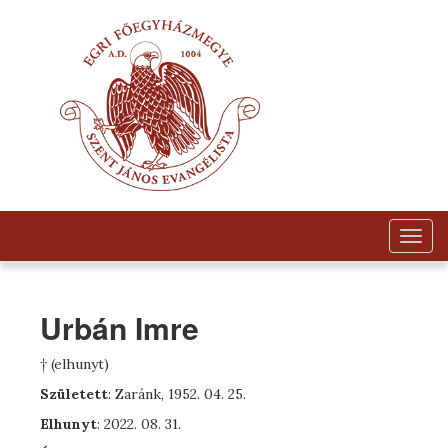
Togg
navig
Urbán Imre
† (elhunyt)
Született
: Zaránk, 1952. 04. 25.
Elhunyt
: 2022. 08. 31.