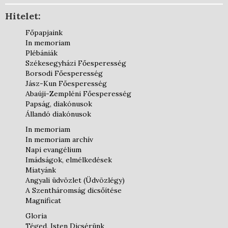
Hitelet:
Főpapjaink
In memoriam
Plébániák
Székesegyházi Főesperesség
Borsodi Főesperesség
Jász-Kun Főesperesség
Abaúji-Zempléni Főesperesség
Papság, diakónusok
Állandó diakónusok
In memoriam
In memoriam archív
Napi evangélium
Imádságok, elmélkedések
Miatyánk
Angyali üdvözlet (Üdvözlégy)
A Szentháromság dicsőítése
Magnificat
Gloria
Téged, Isten Dicsérünk