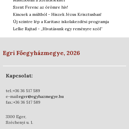
Misszióban a Szentlélekkel
Szent Ferenc az örömre hív!
Kincsek a múltból - Hiszek Jézus Krisztusban!
Új szintre lép a Karitasz iskolakezdési programja
Lelke Rajtad - „Hivatásunk egy reményre szól”
Egri Főegyházmegye, 2026
Kapcsolat:
tel.:+36 36 517 589
e-mail:
eger@egyhazmegye.hu
fax.:+36 36 517 589
3300 Eger,
Széchenyi u. 1.