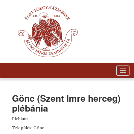
Togg
navig
Gönc (Szent Imre herceg)
plébánia
Plébánia
Település: Gönc