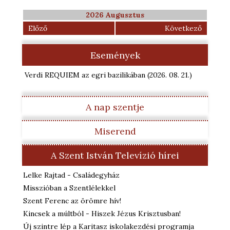
2026 Augusztus
Előző
Következő
Események
Verdi REQUIEM az egri bazilikában
(2026. 08. 21.
)
A nap szentje
Miserend
A Szent István Televízió hírei
Lelke Rajtad - Családegyház
Misszióban a Szentlélekkel
Szent Ferenc az örömre hív!
Kincsek a múltból - Hiszek Jézus Krisztusban!
Új szintre lép a Karitasz iskolakezdési programja