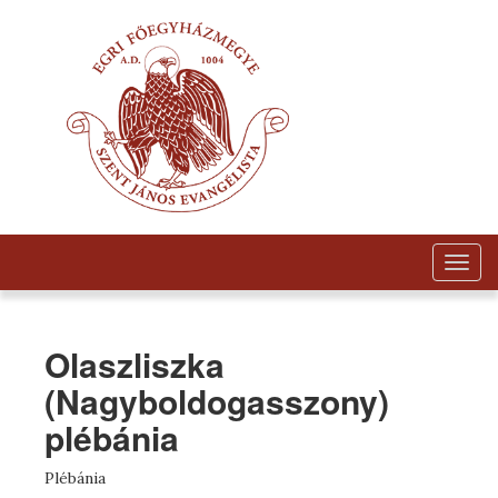
Togg
navig
Olaszliszka
(Nagyboldogasszony)
plébánia
Plébánia