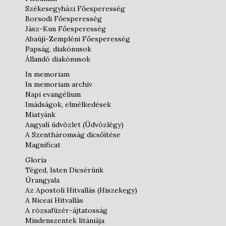
Székesegyházi Főesperesség
Borsodi Főesperesség
Jász-Kun Főesperesség
Abaúji-Zempléni Főesperesség
Papság, diakónusok
Állandó diakónusok
In memoriam
In memoriam archív
Napi evangélium
Imádságok, elmélkedések
Miatyánk
Angyali üdvözlet (Üdvözlégy)
A Szentháromság dicsőítése
Magnificat
Gloria
Téged, Isten Dicsérünk
Úrangyala
Az Apostoli Hitvallás (Hiszekegy)
A Niceai Hitvallás
A rózsafüzér-ájtatosság
Mindenszentek litániája