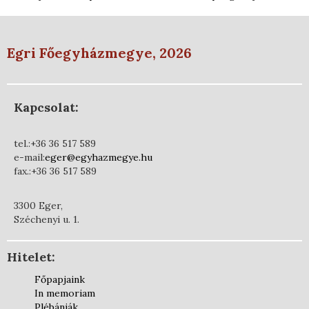
Egri Főegyházmegye, 2026
Kapcsolat:
tel.:+36 36 517 589
e-mail:
eger@egyhazmegye.hu
fax.:+36 36 517 589
3300 Eger,
Széchenyi u. 1.
Hitelet:
Főpapjaink
In memoriam
Plébániák