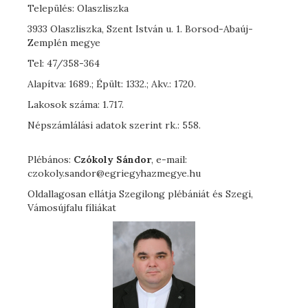
Település: Olaszliszka
3933 Olaszliszka, Szent István u. 1. Borsod-Abaúj-
Zemplén megye
Tel: 47/358-364
Alapítva: 1689.; Épült: 1332.; Akv.: 1720.
Lakosok száma: 1.717.
Népszámlálási adatok szerint rk.: 558.
Plébános:
Czókoly Sándor
, e-mail:
czokoly.sandor@egriegyhazmegye.hu
Oldallagosan ellátja Szegilong plébániát és Szegi,
Vámosújfalu fíliákat