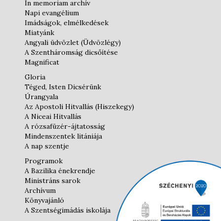
In memoriam archív
Napi evangélium
Imádságok, elmélkedések
Miatyánk
Angyali üdvözlet (Üdvözlégy)
A Szentháromság dicsőítése
Magnificat
Gloria
Téged, Isten Dicsérünk
Úrangyala
Az Apostoli Hitvallás (Hiszekegy)
A Niceai Hitvallás
A rózsafüzér-ájtatosság
Mindenszentek litániája
A nap szentje
Programok
A Bazilika énekrendje
Ministráns sarok
Archívum
Könyvajánló
A Szentségimádás iskolája