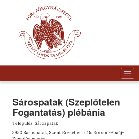
Togg
navig
Sárospatak (Szeplőtelen
Fogantatás) plébánia
Település: Sárospatak
3950 Sárospatak, Szent Erzsébet u. 15. Borsod-Abaúj-
Zemplén megye