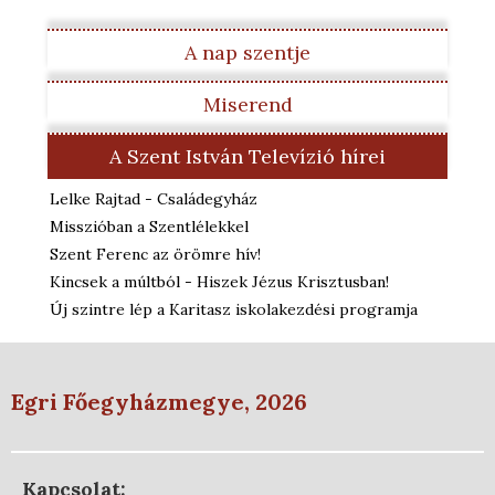
A nap szentje
Miserend
A Szent István Televízió hírei
Lelke Rajtad - Családegyház
Misszióban a Szentlélekkel
Szent Ferenc az örömre hív!
Kincsek a múltból - Hiszek Jézus Krisztusban!
Új szintre lép a Karitasz iskolakezdési programja
Egri Főegyházmegye, 2026
Kapcsolat: