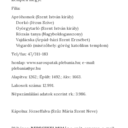
Fília:
Apróhomok (Szent István király)
Dorkó (Jézus Szíve)
Györgytarló (Szent István király)
Rózsás tanya (Nagyboldogasszony)
Vajdácska (Árpád-házi Szent Erzsébet)
Végardó (misézőhely: görög katolikus templom)
Tel/fax: 47/311-183
honlap: www.sarospatak.plebania.hu; e-mail:
plebania@pr.hu
Alapítva: 1262.; Épült: 1492.; Akv.: 1663.
Lakosok száma: 12.991.
Népszámlálási adatok szerint rk.: 3.986.
Kápolna: Józseffalva (Szűz Mária Szent Neve)