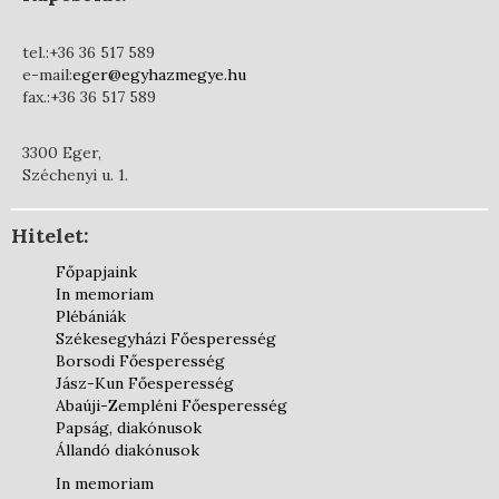
tel.:+36 36 517 589
e-mail:
eger@egyhazmegye.hu
fax.:+36 36 517 589
3300 Eger,
Széchenyi u. 1.
Hitelet:
Főpapjaink
In memoriam
Plébániák
Székesegyházi Főesperesség
Borsodi Főesperesség
Jász-Kun Főesperesség
Abaúji-Zempléni Főesperesség
Papság, diakónusok
Állandó diakónusok
In memoriam