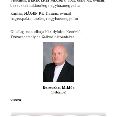
Plébános:
BERECZKEI Miklós
c. apát, esperes, e-mail:
bereczkei.miklos@egriegyhazmegye.hu
Káplán:
HÁGEN Pál Tamás
, e-mail:
hagen.pal.tamas@egriegyhazmegye.hu
Oldallagosan ellátja Károlyfalva, Kenézlő,
Tiszacsermely és Zalkod plébániákat
Bereczkei Miklós
(plébános)
vissza