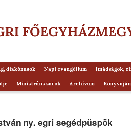
GRI FŐEGYHÁZMEG
g, diakónusok
Napi evangélium
Imádságok, e
dje
Ministráns sarok
Archívum
Könyvaján
István ny. egri segédpüspök