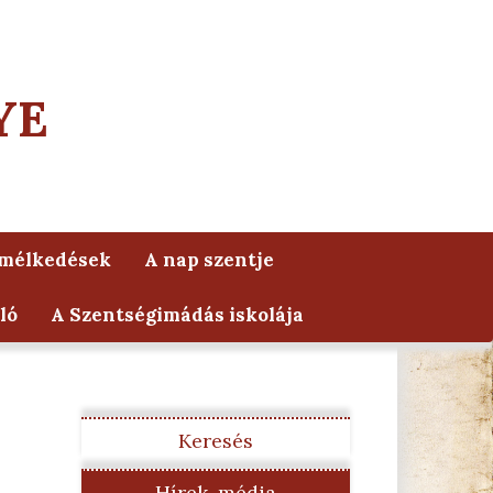
YE
lmélkedések
A nap szentje
ló
A Szentségimádás iskolája
Keresés
Hírek, média