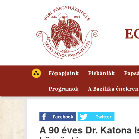
E
Főpapjaink
Plébániák
Papsá
Programok
A Bazilika énekren
A 90 éves Dr. Katona 