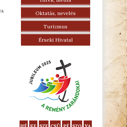
pök
Oktatás, nevelés
Turizmus
Érseki Hivatal
HÉ
KE
SZE
CSÜ
PÉ
SZO
VA