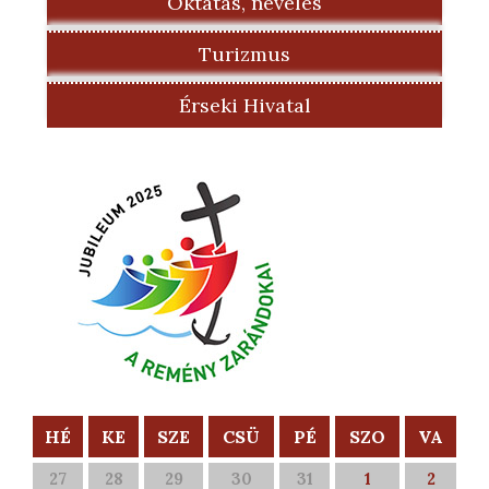
Oktatás, nevelés
Turizmus
Érseki Hivatal
HÉ
KE
SZE
CSÜ
PÉ
SZO
VA
27
28
29
30
31
1
2