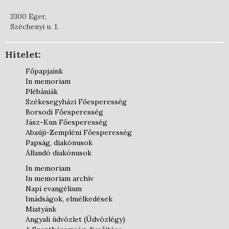
3300 Eger,
Széchenyi u. 1.
Hitelet:
Főpapjaink
In memoriam
Plébániák
Székesegyházi Főesperesség
Borsodi Főesperesség
Jász-Kun Főesperesség
Abaúji-Zempléni Főesperesség
Papság, diakónusok
Állandó diakónusok
In memoriam
In memoriam archív
Napi evangélium
Imádságok, elmélkedések
Miatyánk
Angyali üdvözlet (Üdvözlégy)