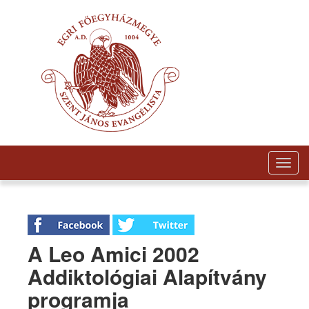
Togg
navig
A Leo Amici 2002
Addiktológiai Alapítvány
programja