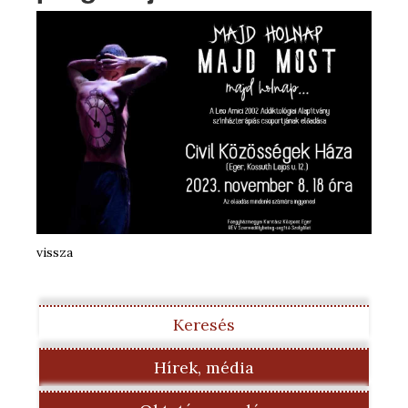
vissza
Keresés
Hírek, média