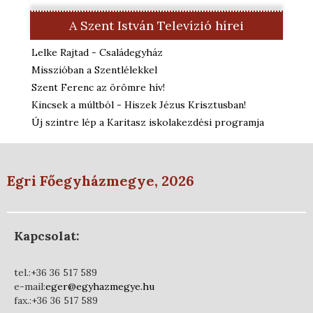
A Szent István Televízió hírei
Lelke Rajtad - Családegyház
Misszióban a Szentlélekkel
Szent Ferenc az örömre hív!
Kincsek a múltból - Hiszek Jézus Krisztusban!
Új szintre lép a Karitasz iskolakezdési programja
Egri Főegyházmegye, 2026
Kapcsolat:
tel.:+36 36 517 589
e-mail:
eger@egyhazmegye.hu
fax.:+36 36 517 589