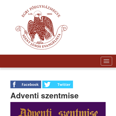
Togg
navig
Adventi szentmise