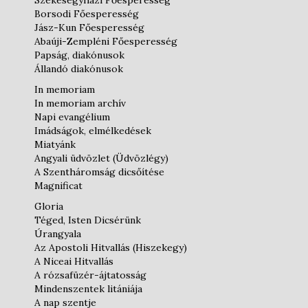
Székesegyházi Főesperesség
Borsodi Főesperesség
Jász-Kun Főesperesség
Abaúji-Zempléni Főesperesség
Papság, diakónusok
Állandó diakónusok
In memoriam
In memoriam archív
Napi evangélium
Imádságok, elmélkedések
Miatyánk
Angyali üdvözlet (Üdvözlégy)
A Szentháromság dicsőítése
Magnificat
Gloria
Téged, Isten Dicsérünk
Úrangyala
Az Apostoli Hitvallás (Hiszekegy)
A Niceai Hitvallás
A rózsafüzér-ájtatosság
Mindenszentek litániája
A nap szentje