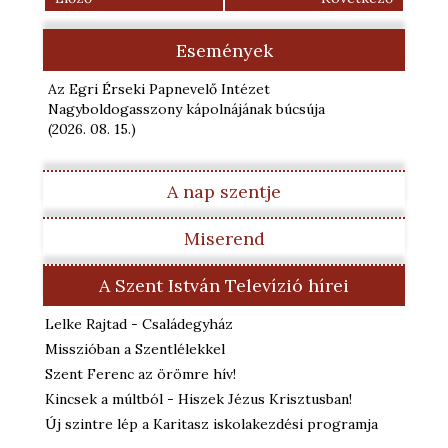
Események
Az Egri Érseki Papnevelő Intézet
Nagyboldogasszony kápolnájának búcsúja
(2026. 08. 15.
)
A nap szentje
Miserend
A Szent István Televízió hírei
Lelke Rajtad - Családegyház
Misszióban a Szentlélekkel
Szent Ferenc az örömre hív!
Kincsek a múltból - Hiszek Jézus Krisztusban!
Új szintre lép a Karitasz iskolakezdési programja