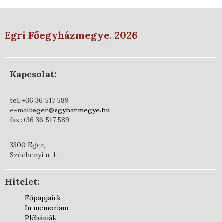
Egri Főegyházmegye, 2026
Kapcsolat:
tel.:+36 36 517 589
e-mail:
eger@egyhazmegye.hu
fax.:+36 36 517 589
3300 Eger,
Széchenyi u. 1.
Hitelet:
Főpapjaink
In memoriam
Plébániák