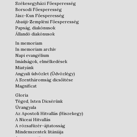
Székesegyházi Főesperesség
Borsodi Főesperesség
Jász-Kun Főesperesség
Abaúji-Zempléni Főesperesség
Papság, diakónusok
Állandó diakónusok
In memoriam
In memoriam archív
Napi evangélium
Imádságok, elmélkedések
Miatyánk
Angyali üdvözlet (Üdvözlégy)
A Szentháromság dicsőítése
Magnificat
Gloria
Téged, Isten Dicsérünk
Úrangyala
Az Apostoli Hitvallás (Hiszekegy)
A Niceai Hitvallás
A rózsafüzér-ájtatosság
Mindenszentek litániája