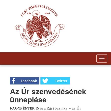
Togg
navig
Az Úr szenvedésének
ünneplése
NAGYPÉNTEK
15 óra Egri bazilika - az Úr