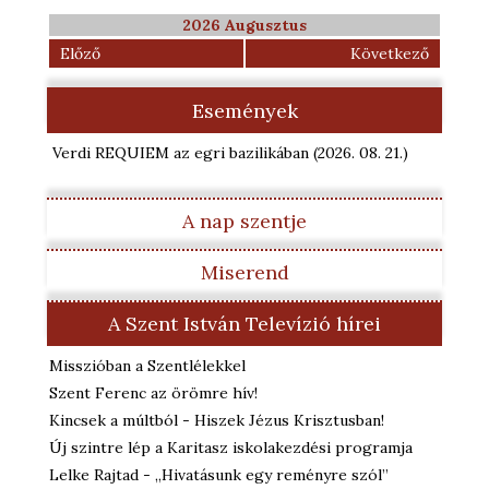
2026 Augusztus
Előző
Következő
Események
Verdi REQUIEM az egri bazilikában
(2026. 08. 21.
)
A nap szentje
Miserend
A Szent István Televízió hírei
Misszióban a Szentlélekkel
Szent Ferenc az örömre hív!
Kincsek a múltból - Hiszek Jézus Krisztusban!
Új szintre lép a Karitasz iskolakezdési programja
Lelke Rajtad - „Hivatásunk egy reményre szól”