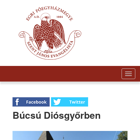
Togg
navig
Búcsú Diósgyőrben