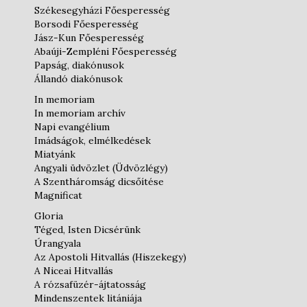
Székesegyházi Főesperesség
Borsodi Főesperesség
Jász-Kun Főesperesség
Abaúji-Zempléni Főesperesség
Papság, diakónusok
Állandó diakónusok
In memoriam
In memoriam archív
Napi evangélium
Imádságok, elmélkedések
Miatyánk
Angyali üdvözlet (Üdvözlégy)
A Szentháromság dicsőítése
Magnificat
Gloria
Téged, Isten Dicsérünk
Úrangyala
Az Apostoli Hitvallás (Hiszekegy)
A Niceai Hitvallás
A rózsafüzér-ájtatosság
Mindenszentek litániája