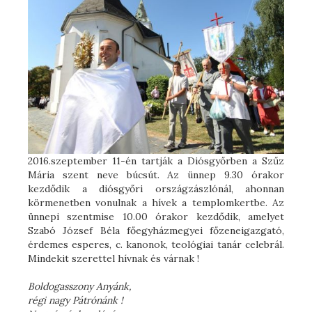
2016.szeptember 11-én tartják a Diósgyőrben a Szűz
Mária szent neve búcsút. Az ünnep 9.30 órakor
kezdődik a diósgyőri országzászlónál, ahonnan
körmenetben vonulnak a hívek a templomkertbe. Az
ünnepi szentmise 10.00 órakor kezdődik, amelyet
Szabó József Béla főegyházmegyei főzeneigazgató,
érdemes esperes, c. kanonok, teológiai tanár celebrál.
Mindekit szerettel hívnak és várnak !
Boldogasszony Anyánk,
régi nagy Pátrónánk !