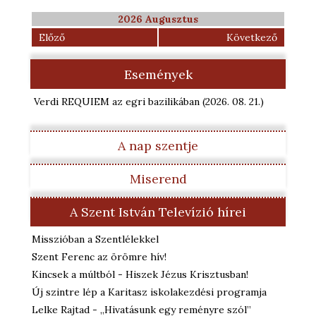
2026 Augusztus
Előző
Következő
Események
Verdi REQUIEM az egri bazilikában
(2026. 08. 21.
)
A nap szentje
Miserend
A Szent István Televízió hírei
Misszióban a Szentlélekkel
Szent Ferenc az örömre hív!
Kincsek a múltból - Hiszek Jézus Krisztusban!
Új szintre lép a Karitasz iskolakezdési programja
Lelke Rajtad - „Hivatásunk egy reményre szól”