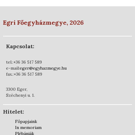
Egri Főegyházmegye, 2026
Kapcsolat:
tel.:+36 36 517 589
e-mail:
eger@egyhazmegye.hu
fax.:+36 36 517 589
3300 Eger,
Széchenyi u. 1.
Hitelet:
Főpapjaink
In memoriam
Plébániák