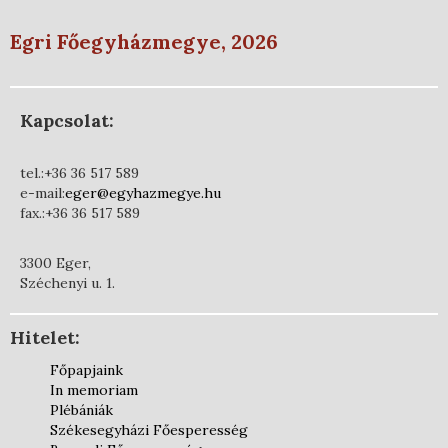
Egri Főegyházmegye, 2026
Kapcsolat:
tel.:+36 36 517 589
e-mail:
eger@egyhazmegye.hu
fax.:+36 36 517 589
3300 Eger,
Széchenyi u. 1.
Hitelet:
Főpapjaink
In memoriam
Plébániák
Székesegyházi Főesperesség