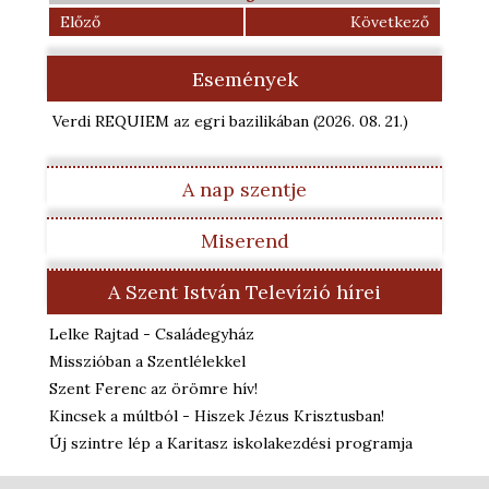
Előző
Következő
Események
Verdi REQUIEM az egri bazilikában
(2026. 08. 21.
)
A nap szentje
Miserend
A Szent István Televízió hírei
Lelke Rajtad - Családegyház
Misszióban a Szentlélekkel
Szent Ferenc az örömre hív!
Kincsek a múltból - Hiszek Jézus Krisztusban!
Új szintre lép a Karitasz iskolakezdési programja