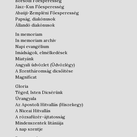
Borsodi Főesperesség
Jász-Kun Főesperesség
Abaúji-Zempléni Főesperesség
Papság, diakónusok
Állandó diakónusok
In memoriam
In memoriam archív
Napi evangélium
Imádságok, elmélkedések
Miatyánk
Angyali üdvözlet (Üdvözlégy)
A Szentháromság dicsőítése
Magnificat
Gloria
Téged, Isten Dicsérünk
Úrangyala
Az Apostoli Hitvallás (Hiszekegy)
A Niceai Hitvallás
A rózsafüzér-ájtatosság
Mindenszentek litániája
A nap szentje