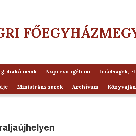
GRI FŐEGYHÁZMEG
g, diakónusok
Napi evangélium
Imádságok, e
dje
Ministráns sarok
Archívum
Könyvaján
raljaújhelyen