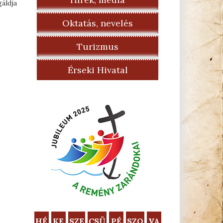
áldja
Oktatás, nevelés
Turizmus
Érseki Hivatal
HÉ
KE
SZE
CSÜ
PÉ
SZO
VA