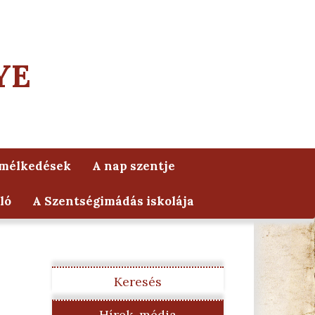
YE
lmélkedések
A nap szentje
ló
A Szentségimádás iskolája
Keresés
Hírek, média