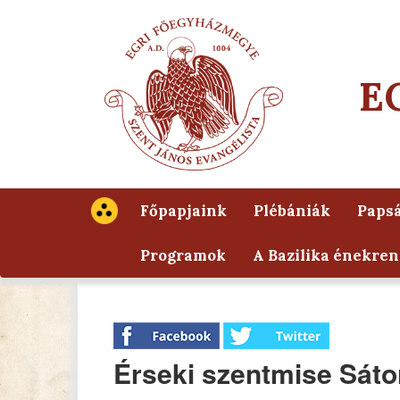
E
Főpapjaink
Plébániák
Papsá
Programok
A Bazilika énekren
Érseki szentmise Sáto