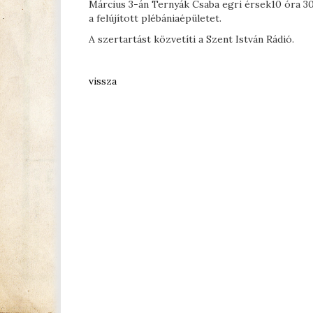
Március 3-án Ternyák Csaba egri érsek10 óra 30
a felújított plébániaépületet.
A szertartást közvetíti a Szent István Rádió.
vissza