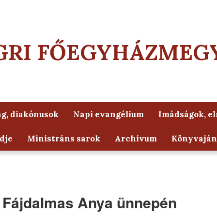
GRI FŐEGYHÁZMEG
g, diakónusok
Napi evangélium
Imádságok, e
dje
Ministráns sarok
Archívum
Könyvaján
 Fájdalmas Anya ünnepén