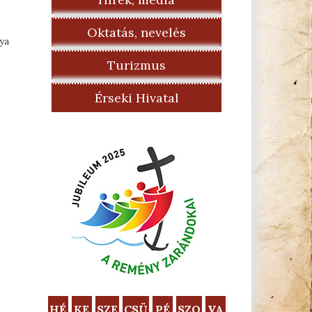
Oktatás, nevelés
ya
Turizmus
Érseki Hivatal
HÉ
KE
SZE
CSÜ
PÉ
SZO
VA