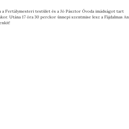
a Fertálymesteri testület és a Jó Pásztor Óvoda imádságot tart
akor. Utána 17 óra 30 perckor ünnepi szentmise lesz a Fájdalmas An
enkit!