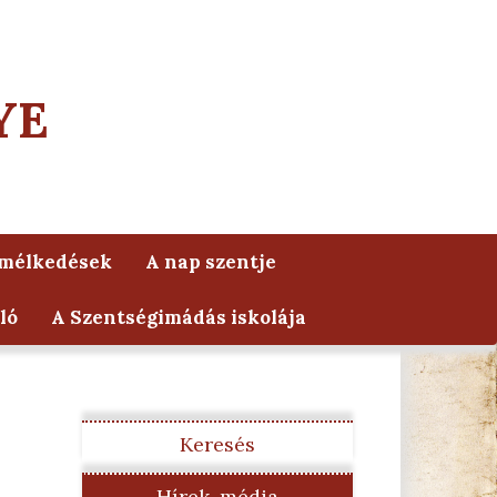
YE
lmélkedések
A nap szentje
ló
A Szentségimádás iskolája
Keresés
Hírek, média