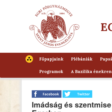
E
Főpapjaink
Plébániák
Papsá
Programok
A Bazilika énekren
Imádság és szentmise