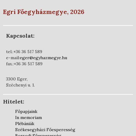
Egri Főegyházmegye, 2026
Kapcsolat:
tel.:+36 36 517 589
e-mail:
eger@egyhazmegye.hu
fax.:+36 36 517 589
3300 Eger,
Széchenyi u. 1.
Hitelet:
Főpapjaink
In memoriam
Plébániák
Székesegyházi Főesperesség
Borsodi Főesperesség