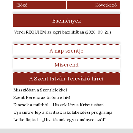
Előző
Következő
Események
Verdi REQUIEM az egri bazilikában
(2026. 08. 21.
)
A nap szentje
Miserend
A Szent István Televízió hírei
Misszióban a Szentlélekkel
Szent Ferenc az örömre hív!
Kincsek a múltból - Hiszek Jézus Krisztusban!
Új szintre lép a Karitasz iskolakezdési programja
Lelke Rajtad - „Hivatásunk egy reményre szól”