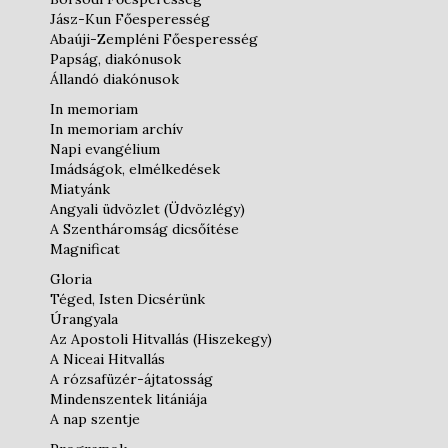
Jász-Kun Főesperesség
Abaúji-Zempléni Főesperesség
Papság, diakónusok
Állandó diakónusok
In memoriam
In memoriam archív
Napi evangélium
Imádságok, elmélkedések
Miatyánk
Angyali üdvözlet (Üdvözlégy)
A Szentháromság dicsőítése
Magnificat
Gloria
Téged, Isten Dicsérünk
Úrangyala
Az Apostoli Hitvallás (Hiszekegy)
A Niceai Hitvallás
A rózsafüzér-ájtatosság
Mindenszentek litániája
A nap szentje