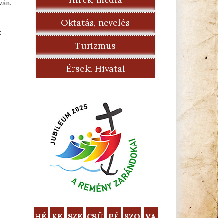
ván.
Oktatás, nevelés
k
Turizmus
Érseki Hivatal
HÉ
KE
SZE
CSÜ
PÉ
SZO
VA