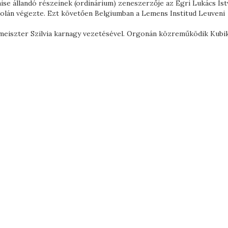
ise állandó részeinek (ordinárium) zeneszerzője az Egri Lukács Ist
olán végezte. Ezt követően Belgiumban a Lemens Institud Leuveni
meiszter Szilvia karnagy vezetésével. Orgonán közreműködik Kubi