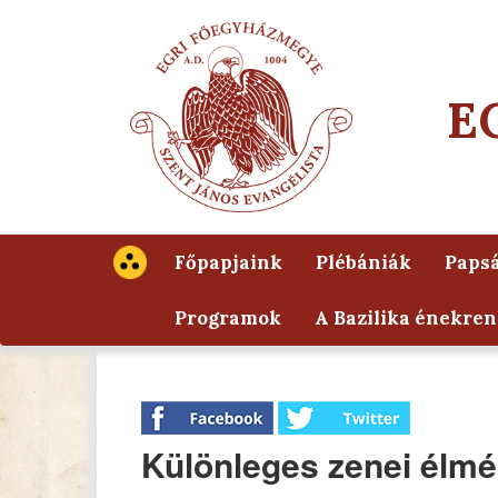
E
Főpapjaink
Plébániák
Papsá
Programok
A Bazilika énekren
Különleges zenei élmé