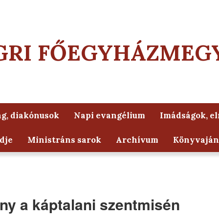
GRI FŐEGYHÁZMEG
g, diakónusok
Napi evangélium
Imádságok, e
dje
Ministráns sarok
Archívum
Könyvaján
ny a káptalani szentmisén