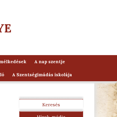
YE
lmélkedések
A nap szentje
ló
A Szentségimádás iskolája
Keresés
Hírek, média