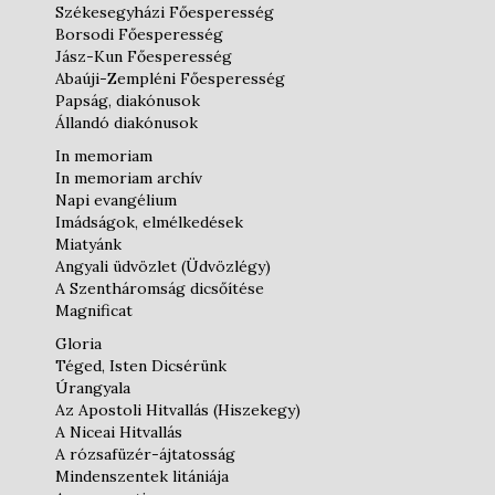
Székesegyházi Főesperesség
Borsodi Főesperesség
Jász-Kun Főesperesség
Abaúji-Zempléni Főesperesség
Papság, diakónusok
Állandó diakónusok
In memoriam
In memoriam archív
Napi evangélium
Imádságok, elmélkedések
Miatyánk
Angyali üdvözlet (Üdvözlégy)
A Szentháromság dicsőítése
Magnificat
Gloria
Téged, Isten Dicsérünk
Úrangyala
Az Apostoli Hitvallás (Hiszekegy)
A Niceai Hitvallás
A rózsafüzér-ájtatosság
Mindenszentek litániája