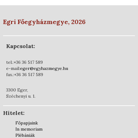
Egri Főegyházmegye, 2026
Kapcsolat:
tel.:+36 36 517 589
e-mail:
eger@egyhazmegye.hu
fax.:+36 36 517 589
3300 Eger,
Széchenyi u. 1.
Hitelet:
Főpapjaink
In memoriam
Plébániák