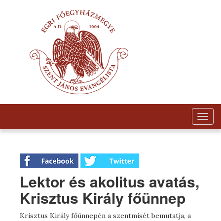
Togg
navig
Lektor és akolitus avatás,
Krisztus Király főünnep
Krisztus Király főünnepén a szentmisét bemutatja, a