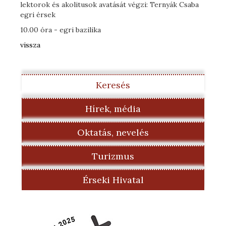
lektorok és akolitusok avatását végzi: Ternyák Csaba
egri érsek
10.00 óra - egri bazilika
vissza
Keresés
Hírek, média
Oktatás, nevelés
Turizmus
Érseki Hivatal