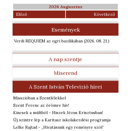
2026 Augusztus
Előző
Következő
Események
Verdi REQUIEM az egri bazilikában
(2026. 08. 21.
)
A nap szentje
Miserend
A Szent István Televízió hírei
Misszióban a Szentlélekkel
Szent Ferenc az örömre hív!
Kincsek a múltból - Hiszek Jézus Krisztusban!
Új szintre lép a Karitasz iskolakezdési programja
Lelke Rajtad - „Hivatásunk egy reményre szól”