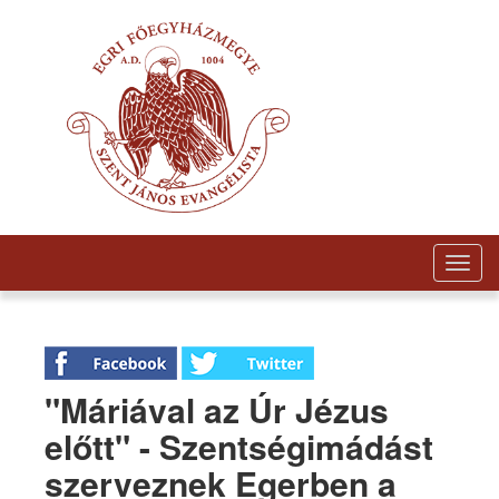
Togg
navig
"Máriával az Úr Jézus
előtt" - Szentségimádást
szerveznek Egerben a