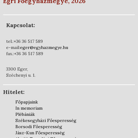
Egri Főegyházmegye, 2026
Kapcsolat:
tel.:+36 36 517 589
e-mail:
eger@egyhazmegye.hu
fax.:+36 36 517 589
3300 Eger,
Széchenyi u. 1.
Hitelet:
Főpapjaink
In memoriam
Plébániák
Székesegyházi Főesperesség
Borsodi Főesperesség
Jász-Kun Főesperesség