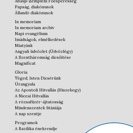
Abaúji-Zempléni Főesperesség
Papság, diakónusok
Állandó diakónusok
In memoriam
In memoriam archív
Napi evangélium
Imádságok, elmélkedések
Miatyánk
Angyali üdvözlet (Üdvözlégy)
A Szentháromság dicsőítése
Magnificat
Gloria
Téged, Isten Dicsérünk
Úrangyala
Az Apostoli Hitvallás (Hiszekegy)
A Niceai Hitvallás
A rózsafüzér-ájtatosság
Mindenszentek litániája
A nap szentje
Programok
A Bazilika énekrendje