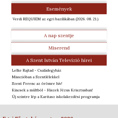
Események
Verdi REQUIEM az egri bazilikában
(2026. 08. 21.
)
A nap szentje
Miserend
A Szent István Televízió hírei
Lelke Rajtad - Családegyház
Misszióban a Szentlélekkel
Szent Ferenc az örömre hív!
Kincsek a múltból - Hiszek Jézus Krisztusban!
Új szintre lép a Karitasz iskolakezdési programja