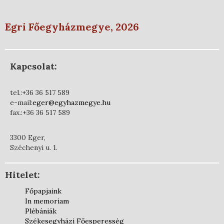
Egri Főegyházmegye, 2026
Kapcsolat:
tel.:+36 36 517 589
e-mail:
eger@egyhazmegye.hu
fax.:+36 36 517 589
3300 Eger,
Széchenyi u. 1.
Hitelet:
Főpapjaink
In memoriam
Plébániák
Székesegyházi Főesperesség