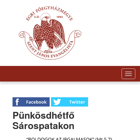
Togg
navig
Pünkösdhétfő
Sárospatakon