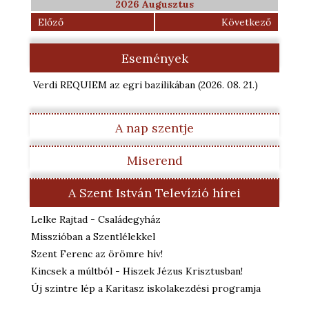
2026 Augusztus
Előző
Következő
Események
Verdi REQUIEM az egri bazilikában
(2026. 08. 21.
)
A nap szentje
Miserend
A Szent István Televízió hírei
Lelke Rajtad - Családegyház
Misszióban a Szentlélekkel
Szent Ferenc az örömre hív!
Kincsek a múltból - Hiszek Jézus Krisztusban!
Új szintre lép a Karitasz iskolakezdési programja