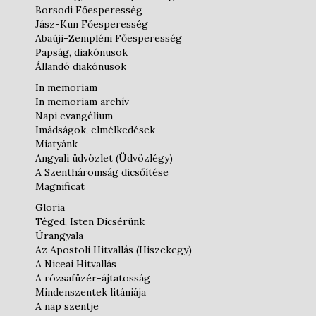
Borsodi Főesperesség
Jász-Kun Főesperesség
Abaúji-Zempléni Főesperesség
Papság, diakónusok
Állandó diakónusok
In memoriam
In memoriam archív
Napi evangélium
Imádságok, elmélkedések
Miatyánk
Angyali üdvözlet (Üdvözlégy)
A Szentháromság dicsőítése
Magnificat
Gloria
Téged, Isten Dicsérünk
Úrangyala
Az Apostoli Hitvallás (Hiszekegy)
A Niceai Hitvallás
A rózsafüzér-ájtatosság
Mindenszentek litániája
A nap szentje