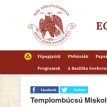
E
Főpapjaink
Plébániák
Papsá
Programok
A Bazilika énekren
Templombúcsú Misko