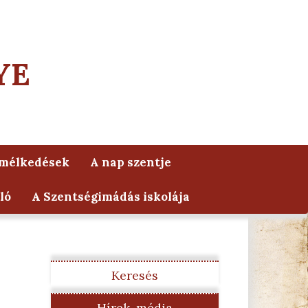
YE
lmélkedések
A nap szentje
ló
A Szentségimádás iskolája
Keresés
Hírek, média