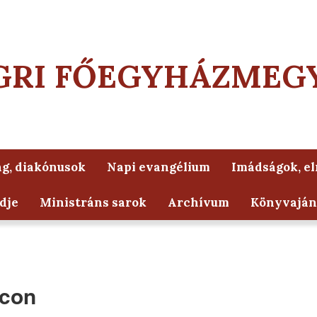
GRI FŐEGYHÁZMEG
g, diakónusok
Napi evangélium
Imádságok, e
dje
Ministráns sarok
Archívum
Könyvaján
lcon