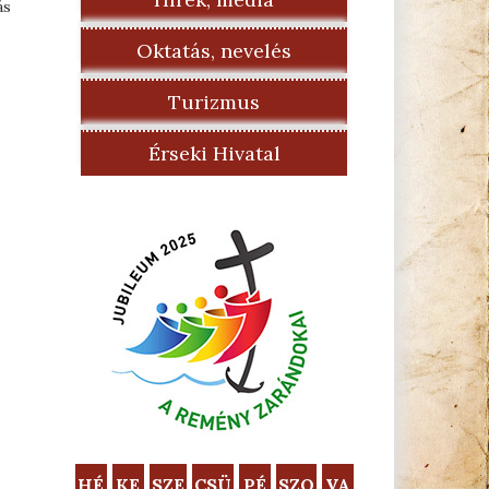
ás
Oktatás, nevelés
Turizmus
Érseki Hivatal
HÉ
KE
SZE
CSÜ
PÉ
SZO
VA