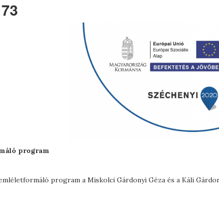
173
ormáló program
zemléletformáló program a Miskolci Gárdonyi Géza és a Káli Gárdo