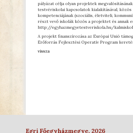
pályázat célja olyan projektek megvalósításána
testvériskolai kapcsolatok kialakításával, köz
kompetenciájának (szociális, életviteli, kommuni
részt vevő iskolák közös a projektet és annak 
http://egyhazmegyetestveriskola.hu/kalmiskol
A projekt finanszírozása az Európai Unió támoga
Erőforrás Fejlesztési Operatív Program keretén
vissza
Egri Főegyházmegye, 2026