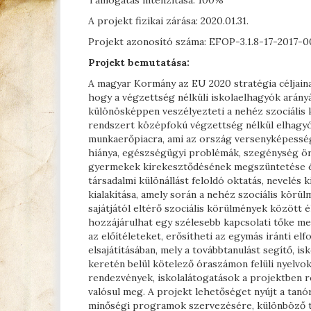
A projekt fizikai zárása: 2020.01.31.
Projekt azonosító száma: EFOP-3.1.8-17-2017-0
Projekt bemutatása:
A magyar Kormány az EU 2020 stratégia céljaina
hogy a végzettség nélküli iskolaelhagyók arány
különösképpen veszélyezteti a nehéz szociális 
rendszert középfokú végzettség nélkül elhagyó 
munkaerőpiacra, ami az ország versenyképességé
hiánya, egészségügyi problémák, szegénység ör
gyermekek kirekesztődésének megszüntetése ér
társadalmi különállást feloldó oktatás, nevelés 
kialakítása, amely során a nehéz szociális kör
sajátjától eltérő szociális körülmények között é
hozzájárulhat egy szélesebb kapcsolati tőke m
az előítéleteket, erősítheti az egymás iránti el
elsajátításában, mely a továbbtanulást segítő, 
keretén belül kötelező óraszámon felüli nyelvokt
rendezvények, iskolalátogatások a projektben r
valósul meg. A projekt lehetőséget nyújt a tanór
minőségi programok szervezésére, különböző tá