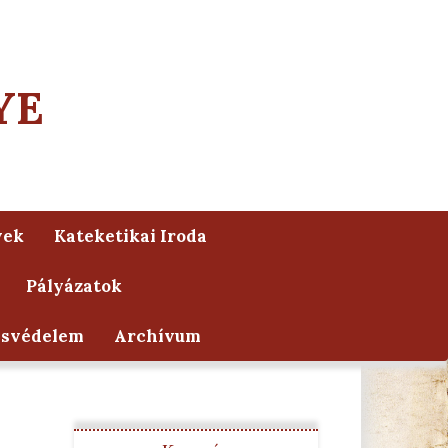
YE
yek
Kateketikai Iroda
Pályázatok
ésvédelem
Archívum