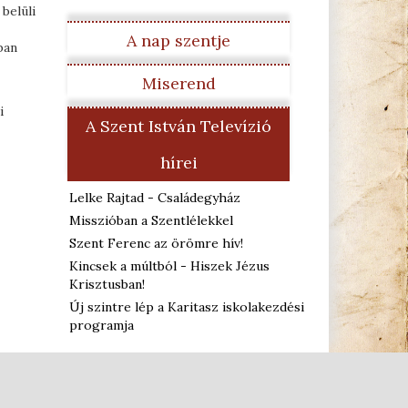
belüli
A nap szentje
ban
Miserend
i
A Szent István Televízió
hírei
Lelke Rajtad - Családegyház
Misszióban a Szentlélekkel
Szent Ferenc az örömre hív!
Kincsek a múltból - Hiszek Jézus
Krisztusban!
Új szintre lép a Karitasz iskolakezdési
programja