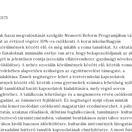
0173
k hazai megvalósítását szolgáló Nemzeti Reform Programjában váll
át az évtized végére 10%-ra csökkenti. A korai iskolaelhagyás
körülmények között élő, és még inkább a roma tanulókat. Az oktatá
fiataloknak minimális esélye van arra, hogy bekapcsolódjanak az ak
t is jelentősen rontja (szociális ellátórendszer, gazdasági növeke
öklődése). A nehéz szociális körülmények között elő, köztük roma
dekében alapvetően szükséges az együttnevelést támogató, a
kialakítása. Ennek segítségére lehet a testvériskolai kapcsolatok
ülmények között elő, köztük roma gyermekek számára lehetőség nyíl
lő tanulókkal baráti kapcsolatok kialakítására, mely végső soron
eglétéhez. A találkozás lehetősége és a megismerés révén csökken
fogadást, az önismeret fejlődését. Ez segítséget nyújt olyan minták
iskolai lemorzsolódást csökkentő magatartást eredményezhet. A pály
atás, szakmai előadások, délutáni foglalkozások, tanulmányi- kultur
észtvevő társintézményben, valamint bentlakásos nyári tábor szer
ákon kívüli hasznos időeltöltésre, kulturális intézmények látogatás
rsadalmi hátterű tanulók kapcsolatának elmélyítésére. A most fut