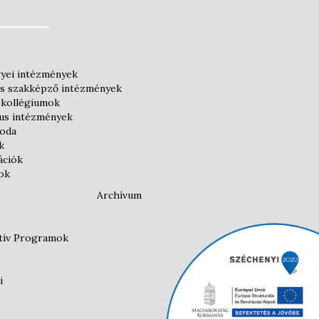
yei intézmények
és szakképző intézmények
 kollégiumok
kus intézmények
roda
k
ációk
ok
Archívum
atív Programok
i