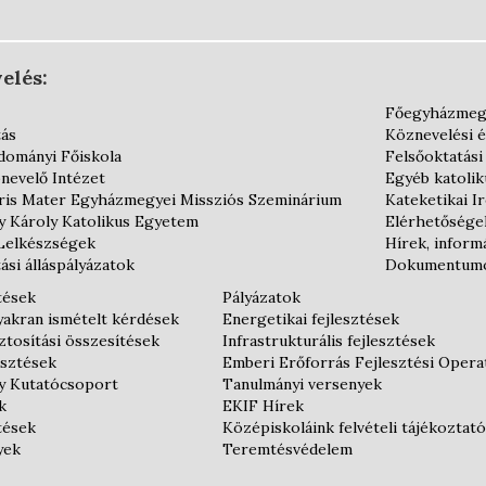
elés:
Főegyházmeg
tás
Köznevelési 
dományi Főiskola
Felsőoktatási
nevelő Intézet
Egyéb katoli
is Mater Egyházmegyei Missziós Szeminárium
Kateketikai I
y Károly Katolikus Egyetem
Elérhetősége
Lelkészségek
Hírek, inform
ási álláspályázatok
Dokumentum
tések
Pályázatok
gyakran ismételt kérdések
Energetikai fejlesztések
tosítási összesítések
Infrastrukturális fejlesztések
esztések
Emberi Erőforrás Fejlesztési Oper
y Kutatócsoport
Tanulmányi versenyek
k
EKIF Hírek
tések
Középiskoláink felvételi tájékoztató
yek
Teremtésvédelem