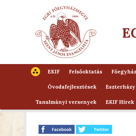
E
EKIF
Felsőoktatás
Főegyhá
Óvodafejlesztések
Eszterházy
Tanulmányi versenyek
EKIF Hírek