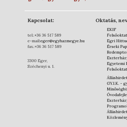
Kapcsolat:
Oktatás, nev
EKIF
tel.:+36 36 517 589
Felsőokta
e-mail:
eger@egyhazmegye.hu
Egri Hittu
fax.:+36 36 517 589
Érseki Pap
Redemptor
Eszterház
3300 Eger,
Egyetemi 
Széchenyi u. 1.
Felsőoktat
Álláshirde
GY.I.K. - 
Minőségbiz
Óvodafejl
Eszterház
Programo
Álláshirde
Közlemén