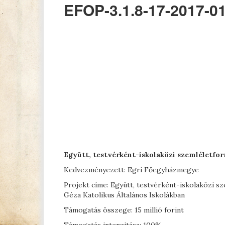
EFOP-3.1.8-17-2017-0
Együtt, testvérként-iskolaközi szemléletf
Kedvezményezett: Egri Főegyházmegye
Projekt címe: Együtt, testvérként-iskolaközi s
Géza Katolikus Általános Iskolákban
Támogatás összege: 15 millió forint
Támogatás intenzitása: 100%