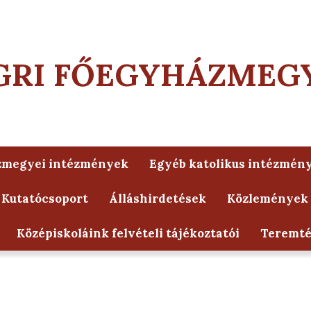
GRI FŐEGYHÁZMEG
zmegyei intézmények
Egyéb katolikus intézmén
 Kutatócsoport
Álláshirdetések
Közlemények
Középiskoláink felvételi tájékoztatói
Teremt