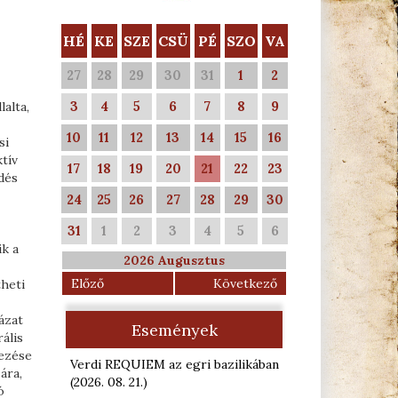
HÉ
KE
SZE
CSÜ
PÉ
SZO
VA
27
28
29
30
31
1
2
3
4
5
6
7
8
9
alta,
10
11
12
13
14
15
16
si
tív
17
18
19
20
21
22
23
dés
24
25
26
27
28
29
30
31
1
2
3
4
5
6
ik a
2026 Augusztus
Előző
Következő
theti
ázat
Események
ális
vezése
Verdi REQUIEM az egri bazilikában
ára,
(2026. 08. 21.
)
ó