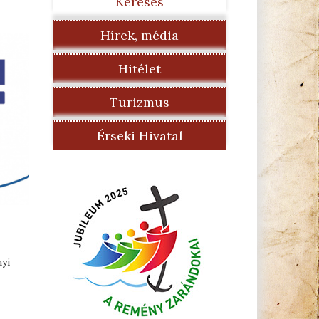
Keresés
Hírek, média
Hitélet
Turizmus
Érseki Hivatal
nyi