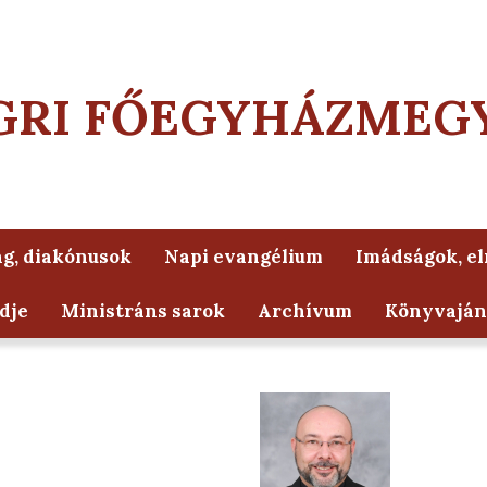
GRI FŐEGYHÁZMEG
g, diakónusok
Napi evangélium
Imádságok, e
dje
Ministráns sarok
Archívum
Könyvaján