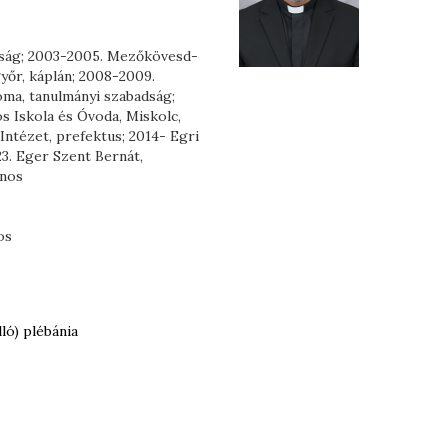
dság; 2003-2005. Mezőkövesd-
yőr, káplán; 2008-2009.
óma, tanulmányi szabadság;
s Iskola és Óvoda, Miskolc,
Intézet, prefektus; 2014- Egri
23. Eger Szent Bernát,
ános
os
ló) plébánia