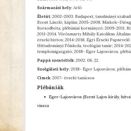
Származási hely
: Arló
Életút
: 2002-2003. Budapest, tanulmányi szaba
Szent László, káplán; 2005-2008. Miskolc-Diósg
Borsodbóta, plébániai kormányzó; 2009-2011. R
2011-2014. Vörösmarty Mihály Katolikus Általáno
érseki biztos; 2014-2018. Egri Érseki Papnevelő 
Hittudományi Főiskola, teológiai tanár; 2014-20
templomigazgató; 2018- Eger Lajosváros, pléb
Pappá szentelték
: 2002. 06. 22.
Szolgálati hely
: 2018- Eger Lajosváros, plébán
Címek
: 2017- érseki tanácsos
Plébániák
Eger-Lajosváros (Szent Lajos király, hitval
vissza