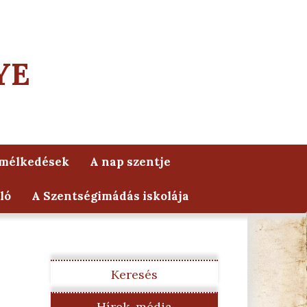
YE
lmélkedések
A nap szentje
ló
A Szentségimádás iskolája
Keresés
Hírek, média