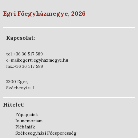
Egri Főegyházmegye, 2026
Kapcsolat:
tel.:+36 36 517 589
e-mail:
eger@egyhazmegye.hu
fax.:+36 36 517 589
3300 Eger,
Széchenyi u. 1.
Hitelet:
Főpapjaink
In memoriam
Plébániák
Székesegyházi Főesperesség