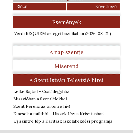
Előző
Következő
Események
Verdi REQUIEM az egri bazilikában
(2026. 08. 21.
)
A nap szentje
Miserend
A Szent István Televízió hírei
Lelke Rajtad - Családegyház
Misszióban a Szentlélekkel
Szent Ferenc az örömre hív!
Kincsek a múltból - Hiszek Jézus Krisztusban!
Új szintre lép a Karitasz iskolakezdési programja