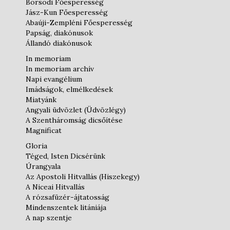
Borsodi Főesperesség
Jász-Kun Főesperesség
Abaúji-Zempléni Főesperesség
Papság, diakónusok
Állandó diakónusok
In memoriam
In memoriam archív
Napi evangélium
Imádságok, elmélkedések
Miatyánk
Angyali üdvözlet (Üdvözlégy)
A Szentháromság dicsőítése
Magnificat
Gloria
Téged, Isten Dicsérünk
Úrangyala
Az Apostoli Hitvallás (Hiszekegy)
A Niceai Hitvallás
A rózsafüzér-ájtatosság
Mindenszentek litániája
A nap szentje