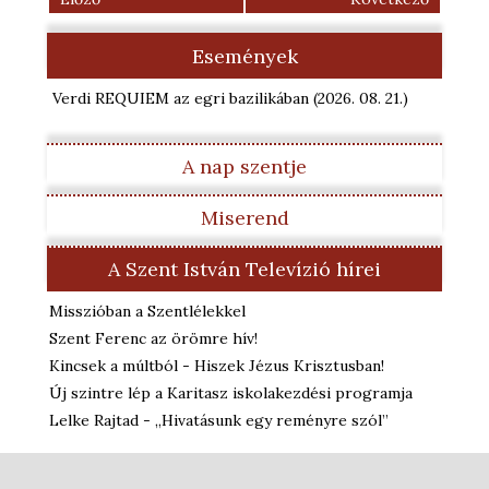
Események
Verdi REQUIEM az egri bazilikában
(2026. 08. 21.
)
A nap szentje
Miserend
A Szent István Televízió hírei
Misszióban a Szentlélekkel
Szent Ferenc az örömre hív!
Kincsek a múltból - Hiszek Jézus Krisztusban!
Új szintre lép a Karitasz iskolakezdési programja
Lelke Rajtad - „Hivatásunk egy reményre szól”