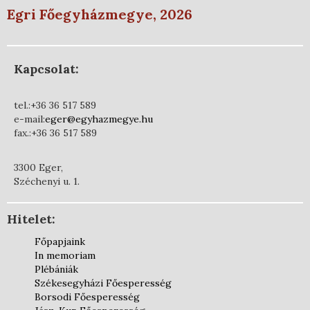
Egri Főegyházmegye, 2026
Kapcsolat:
tel.:+36 36 517 589
e-mail:
eger@egyhazmegye.hu
fax.:+36 36 517 589
3300 Eger,
Széchenyi u. 1.
Hitelet:
Főpapjaink
In memoriam
Plébániák
Székesegyházi Főesperesség
Borsodi Főesperesség