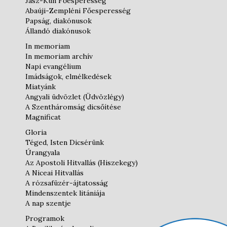
Jász-Kun Főesperesség
Abaúji-Zempléni Főesperesség
Papság, diakónusok
Állandó diakónusok
In memoriam
In memoriam archív
Napi evangélium
Imádságok, elmélkedések
Miatyánk
Angyali üdvözlet (Üdvözlégy)
A Szentháromság dicsőítése
Magnificat
Gloria
Téged, Isten Dicsérünk
Úrangyala
Az Apostoli Hitvallás (Hiszekegy)
A Niceai Hitvallás
A rózsafüzér-ájtatosság
Mindenszentek litániája
A nap szentje
Programok