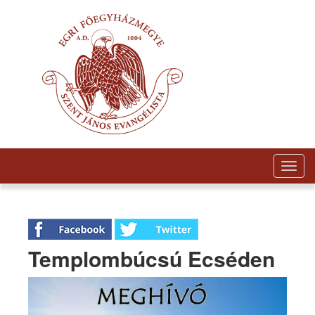
Togg
navig
Templombúcsú Ecséden