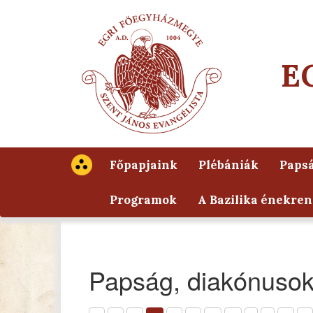
E
Főpapjaink
Plébániák
Papsá
Programok
A Bazilika énekren
Papság, diakónuso