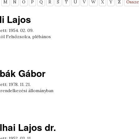
M
N
O
P
Q
R
S
T
U
V
W
X
Y
Z
Össze
li Lajos
ett: 1954. 02. 09.
ól Felsőzsolca, plébános
bák Gábor
tt: 1978. 11. 21.
 rendelkezési állományban
lhai Lajos dr.
ett: 1952. 03. 11.