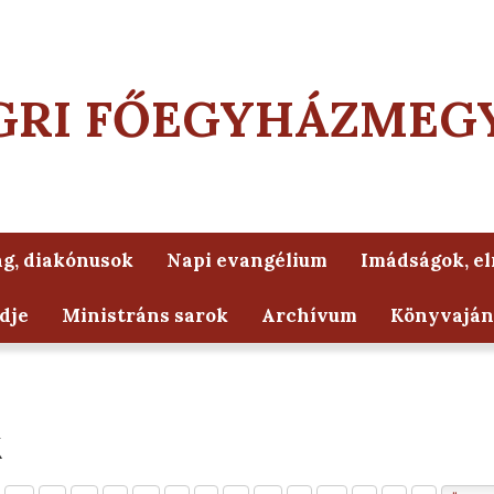
GRI FŐEGYHÁZMEG
g, diakónusok
Napi evangélium
Imádságok, e
dje
Ministráns sarok
Archívum
Könyvaján
k