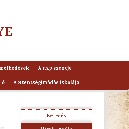
YE
lmélkedések
A nap szentje
ló
A Szentségimádás iskolája
Keresés
Hírek, média