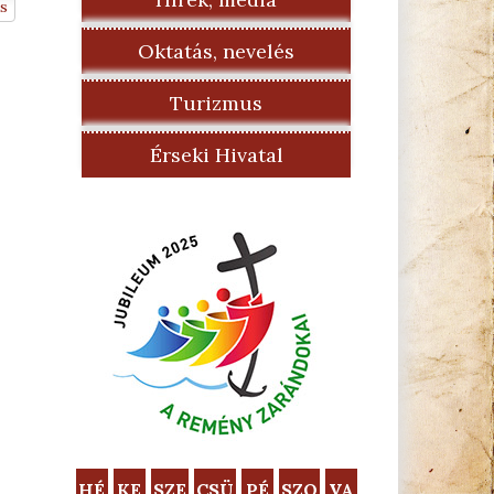
s
Oktatás, nevelés
Turizmus
Érseki Hivatal
HÉ
KE
SZE
CSÜ
PÉ
SZO
VA