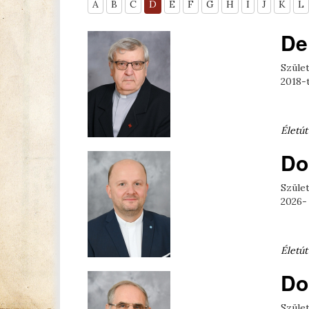
A
B
C
D
E
F
G
H
I
J
K
L
De
Szület
2018-t
Életút
Do
Születe
2026-
Életút
Do
Szület