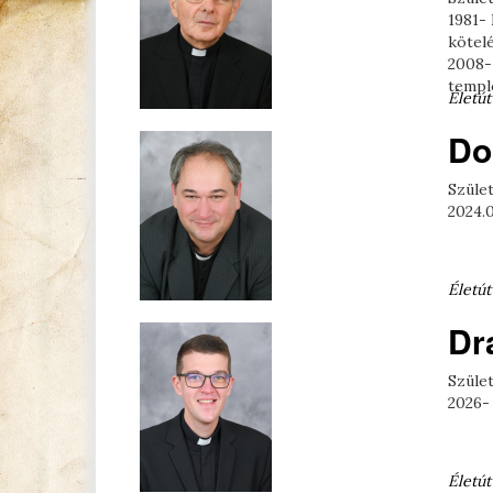
1981- 
kötel
2008-
templ
Életút
Do
Szület
2024.0
Életút
Dr
Szület
2026-
Életút