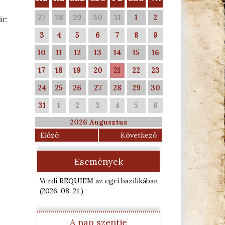
27
28
29
30
31
1
2
ár;
3
4
5
6
7
8
9
10
11
12
13
14
15
16
17
18
19
20
21
22
23
24
25
26
27
28
29
30
31
1
2
3
4
5
6
2026 Augusztus
Előző
Következő
Események
Verdi REQUIEM az egri bazilikában
(2026. 08. 21.
)
A nap szentje