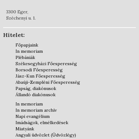
3300 Eger,
Széchenyi u. 1.
Hitelet:
Főpapjaink
In memoriam
Plébániák
Székesegyházi Főesperesség
Borsodi Főesperesség
Jász-Kun Főesperesség
Abaúji-Zempléni Főesperesség
Papság, diakónusok
Állandó diakónusok
In memoriam
In memoriam archív
Napi evangélium
Imádságok, elmélkedések
Miatyánk
Angyali üdvözlet (Üdvözlégy)