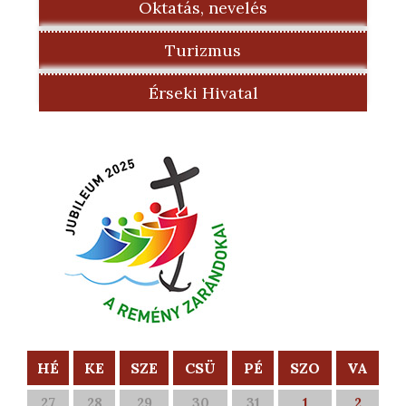
Oktatás, nevelés
Turizmus
Érseki Hivatal
HÉ
KE
SZE
CSÜ
PÉ
SZO
VA
27
28
29
30
31
1
2