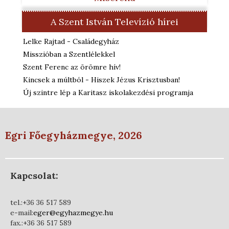
A Szent István Televízió hírei
Lelke Rajtad - Családegyház
Misszióban a Szentlélekkel
Szent Ferenc az örömre hív!
Kincsek a múltból - Hiszek Jézus Krisztusban!
Új szintre lép a Karitasz iskolakezdési programja
Egri Főegyházmegye, 2026
Kapcsolat:
tel.:+36 36 517 589
e-mail:
eger@egyhazmegye.hu
fax.:+36 36 517 589