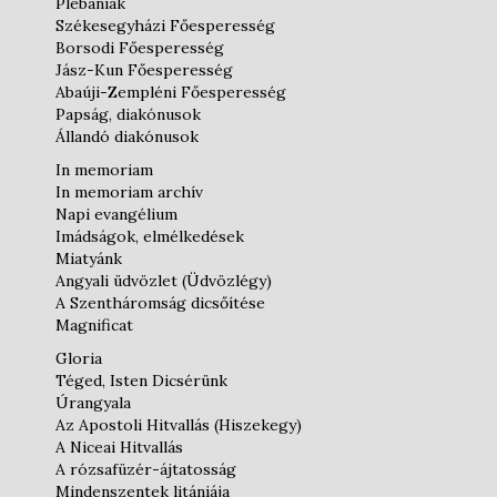
Plébániák
Székesegyházi Főesperesség
Borsodi Főesperesség
Jász-Kun Főesperesség
Abaúji-Zempléni Főesperesség
Papság, diakónusok
Állandó diakónusok
In memoriam
In memoriam archív
Napi evangélium
Imádságok, elmélkedések
Miatyánk
Angyali üdvözlet (Üdvözlégy)
A Szentháromság dicsőítése
Magnificat
Gloria
Téged, Isten Dicsérünk
Úrangyala
Az Apostoli Hitvallás (Hiszekegy)
A Niceai Hitvallás
A rózsafüzér-ájtatosság
Mindenszentek litániája