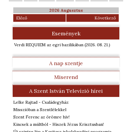
2026 Augusztus
Előző
Következő
Események
Verdi REQUIEM az egri bazilikában
(2026. 08. 21.
)
A nap szentje
Miserend
A Szent István Televízió hírei
Lelke Rajtad - Családegyház
Misszióban a Szentlélekkel
Szent Ferenc az örömre hív!
Kincsek a múltból - Hiszek Jézus Krisztusban!
Új szintre lép a Karitasz iskolakezdési programja