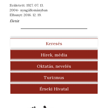
Született: 1927. 07. 13.
2004- nyugállományban
Elhunyt: 2016. 12. 19.
Életút
Keresés
Hírek, média
Oktatás, nevelés
Turizmus
Érseki Hivatal