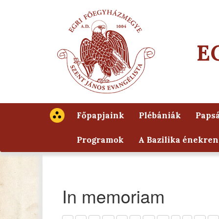
E
Főpapjaink
Plébániák
Papsá
Programok
A Bazilika énekren
In memoriam