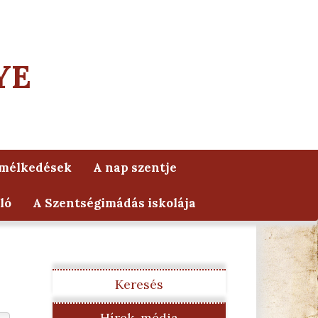
YE
lmélkedések
A nap szentje
ló
A Szentségimádás iskolája
Keresés
Hírek, média