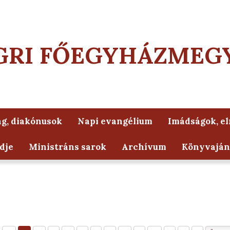
GRI FŐEGYHÁZMEG
g, diakónusok
Napi evangélium
Imádságok, e
dje
Ministráns sarok
Archívum
Könyvaján