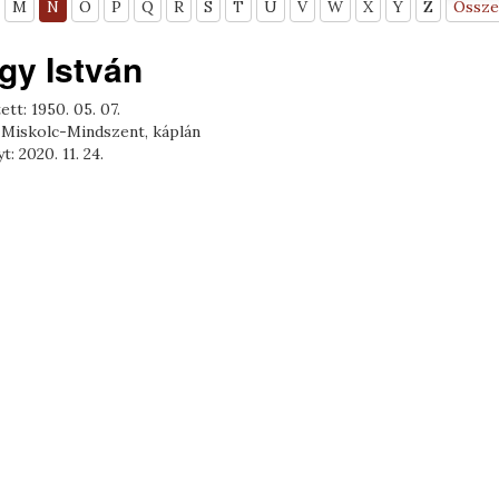
M
N
O
P
Q
R
S
T
U
V
W
X
Y
Z
Össze
gy István
ett: 1950. 05. 07.
 Miskolc-Mindszent, káplán
t: 2020. 11. 24.