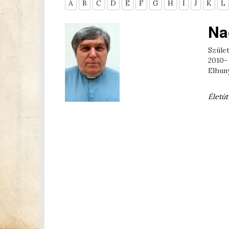
A
B
C
D
E
F
G
H
I
J
K
L
Na
Szület
2010-
Elhuny
Életút