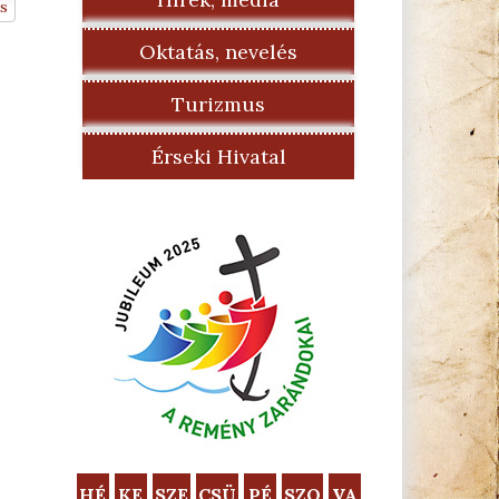
s
Oktatás, nevelés
Turizmus
Érseki Hivatal
HÉ
KE
SZE
CSÜ
PÉ
SZO
VA