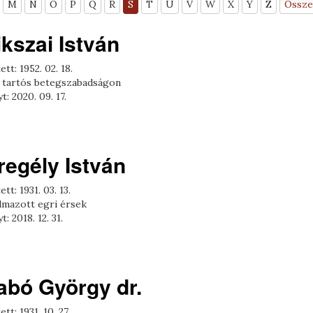
M
N
O
P
Q
R
S
T
U
V
W
X
Y
Z
Össze
ikszai István
ett: 1952. 02. 18.
 tartós betegszabadságon
t: 2020. 09. 17.
regély István
ett: 1931. 03. 13.
lmazott egri érsek
t: 2018. 12. 31.
abó György dr.
ett: 1931. 10. 27.