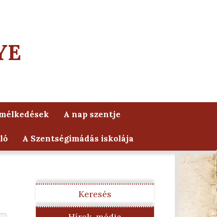
YE
lmélkedések
A nap szentje
ló
A Szentségimádás iskolája
Keresés
Hírek, média