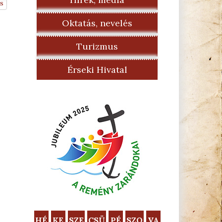
s
Oktatás, nevelés
Turizmus
Érseki Hivatal
HÉ
KE
SZE
CSÜ
PÉ
SZO
VA