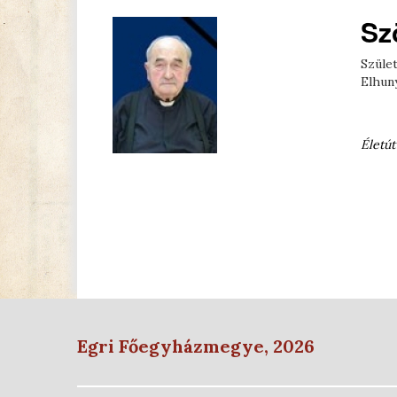
Sz
Szület
Elhuny
Életút
Egri Főegyházmegye, 2026