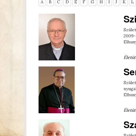
A
B
C
D
E
F
G
H
I
J
K
L
Sz
Szület
2009-
Elhuny
Életút
Se
Szület
nyuga
Elhuny
Életút
Sz
Szület