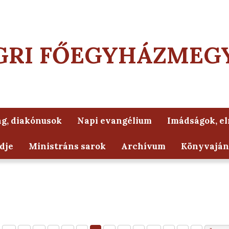
GRI FŐEGYHÁZMEG
g, diakónusok
Napi evangélium
Imádságok, e
dje
Ministráns sarok
Archívum
Könyvaján