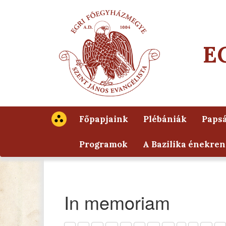
E
Főpapjaink
Plébániák
Papsá
Programok
A Bazilika énekren
In memoriam