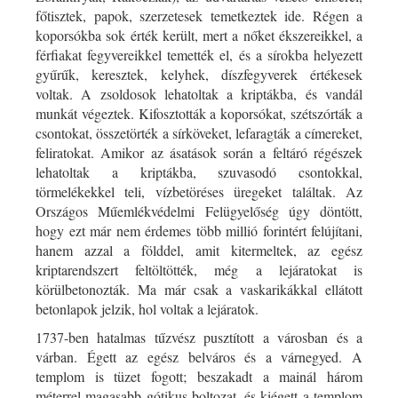
főtisztek, papok, szerzetesek temetkeztek ide. Régen a
koporsókba sok érték került, mert a nőket ékszereikkel, a
férfiakat fegyvereikkel temették el, és a sírokba helyezett
gyűrűk, keresztek, kelyhek, díszfegyverek értékesek
voltak. A zsoldosok lehatoltak a kriptákba, és vandál
munkát végeztek. Kifosztották a koporsókat, szétszórták a
csontokat, összetörték a sírköveket, lefaragták a címereket,
feliratokat. Amikor az ásatások során a feltáró régészek
lehatoltak a kriptákba, szuvasodó csontokkal,
törmelékekkel teli, vízbetöréses üregeket találtak. Az
Országos Műemlékvédelmi Felügyelőség úgy döntött,
hogy ezt már nem érdemes több millió forintért felújítani,
hanem azzal a földdel, amit kitermeltek, az egész
kriptarendszert feltöltötték, még a lejáratokat is
körülbetonozták. Ma már csak a vaskarikákkal ellátott
betonlapok jelzik, hol voltak a lejáratok.
1737-ben hatalmas tűzvész pusztított a városban és a
várban. Égett az egész belváros és a várnegyed. A
templom is tüzet fogott; beszakadt a mainál három
méterrel magasabb gótikus boltozat, és kiégett a templom