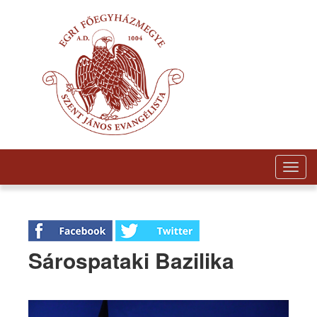
Togg
navig
Sárospataki Bazilika