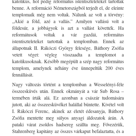
katolikus, hol pedig református istentiszteleteket tartottak
benne. A reformáció Németországból terjedt el, de eleinte
templomaik még nem voltak. Nálunk az volt a törvény:
„Akié a föld, azé a vallás.” Amilyen vallású volt a
földesúr, a jobbágyok is azt a vallást követték. Ha
reformátusok voltak a vár gazdái, református
istentiszteleteket tartottak a templomban. Ennek az
állapotnak II. Rákóczi György felesége, Báthory Zsófia
vetett véget: végleg visszaadta a templomot a
katolikusoknak. Később megépült a szép nagy református
templom, amelynek néhány éve ünnepeltük 200 éves
fennállását.
Nagy változás történt a templomban a Wesselényi-féle
összeesküvés után. Ennek okmányát a vár Sub Rosa –
termében írták alá. Ez azonban a császár tudomására
jutott, aki az összeesküvőket halállal büntette. Kivétel volt
I. Rákóczi Ferenc, akinek az életét édesanyja, Báthory
Zsófia mentette meg súlyos anyagi áldozatok árán. A
pataki várat zsoldos hadsereg szállta meg. Fővezérük,
Stahrenberg kapitány az összes várkaput befalaztatta, és a