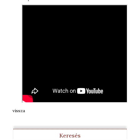
vissza
Keresés