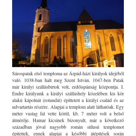
Sárospatak első temploma az Árpád-házi királyok idejéből
való. 1038-ban halt meg Szent István, 1047-ben Patak
már királyi szállásbirtok volt, erdőispánság központja. I.
Endre királyunk a királyi szálláshely közelében kis kör
alakú kápolnát (rotundát) építtetett a királyi család és az
udvartartás részére. Alapjai a templom alatt láthatóak. Egy
méter vastag fal vette körül, kb. 7 méter volt a belső
átmérője. Hamar kicsinek bizonyult, már a következő
században jóval nagyobb román stílusú templomot
építettek, ennek alapjai a későbbi átépítések során