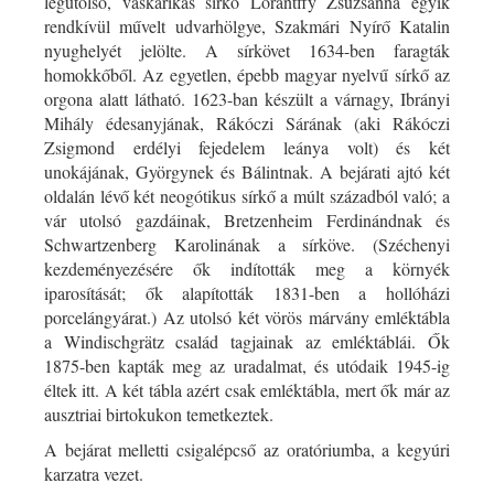
legutolsó, vaskarikás sírkő Lórántffy Zsuzsanna egyik
rendkívül művelt udvarhölgye, Szakmári Nyírő Katalin
nyughelyét jelölte. A sírkövet 1634-ben faragták
homokkőből. Az egyetlen, épebb magyar nyelvű sírkő az
orgona alatt látható. 1623-ban készült a várnagy, Ibrányi
Mihály édesanyjának, Rákóczi Sárának (aki Rákóczi
Zsigmond erdélyi fejedelem leánya volt) és két
unokájának, Györgynek és Bálintnak. A bejárati ajtó két
oldalán lévő két neogótikus sírkő a múlt századból való; a
vár utolsó gazdáinak, Bretzenheim Ferdinándnak és
Schwartzenberg Karolinának a sírköve. (Széchenyi
kezdeményezésére ők indították meg a környék
iparosítását; ők alapították 1831-ben a hollóházi
porcelángyárat.) Az utolsó két vörös márvány emléktábla
a Windischgrätz család tagjainak az emléktáblái. Ők
1875-ben kapták meg az uradalmat, és utódaik 1945-ig
éltek itt. A két tábla azért csak emléktábla, mert ők már az
ausztriai birtokukon temetkeztek.
A bejárat melletti csigalépcső az oratóriumba, a kegyúri
karzatra vezet.