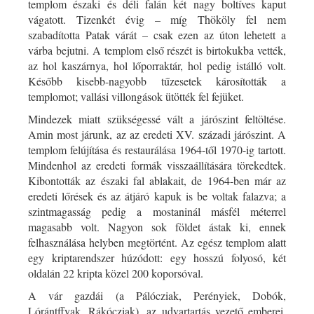
templom északi és déli falán két nagy boltíves kaput
vágatott. Tizenkét évig – míg Thököly fel nem
szabadította Patak várát – csak ezen az úton lehetett a
várba bejutni. A templom első részét is birtokukba vették,
az hol kaszárnya, hol lőporraktár, hol pedig istálló volt.
Később kisebb-nagyobb tűzesetek károsították a
templomot; vallási villongások ütötték fel fejüket.
Mindezek miatt szükségessé vált a járószint feltöltése.
Amin most járunk, az az eredeti XV. századi járószint. A
templom felújítása és restaurálása 1964-től 1970-ig tartott.
Mindenhol az eredeti formák visszaállítására törekedtek.
Kibontották az északi fal ablakait, de 1964-ben már az
eredeti lőrések és az átjáró kapuk is be voltak falazva; a
szintmagasság pedig a mostaninál másfél méterrel
magasabb volt. Nagyon sok földet ástak ki, ennek
felhasználása helyben megtörtént. Az egész templom alatt
egy kriptarendszer húzódott: egy hosszú folyosó, két
oldalán 22 kripta közel 200 koporsóval.
A vár gazdái (a Pálócziak, Perényiek, Dobók,
Lórántffyak, Rákócziak), az udvartartás vezető emberei,