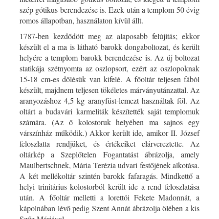
szép gótikus berendezése is. Ezek után a templom 50 évig
romos állapotban, használaton kívül állt.
1787-ben kezdődött meg az alaposabb felújítás; ekkor
készült el a ma is látható barokk dongaboltozat, és került
helyére a templom barokk berendezése is. Az új boltozat
statikája szétnyomta az oszlopsort, ezért az oszlopoknak
15-18 cm-es dőlésük van kifelé. A főoltár teljesen fából
készült, majdnem teljesen tökéletes márványutánzattal. Az
aranyozáshoz 4,5 kg aranyfüst-lemezt használtak föl. Az
oltárt a budavári karmeliták készítették saját templomuk
számára. (Az ő kolostoruk helyében ma sajnos egy
várszínház működik.) Akkor került ide, amikor II. József
feloszlatta rendjüket, és értékeiket elárvereztette. Az
oltárkép a Szeplőtelen Fogantatást ábrázolja, amely
Maulbertschnek, Mária Terézia udvari festőjének alkotása.
A két mellékoltár szintén barokk fafaragás. Mindkettő a
helyi trinitárius kolostorból került ide a rend feloszlatása
után. A főoltár melletti a lorettói Fekete Madonnát, a
kápolnában lévő pedig Szent Annát ábrázolja ölében a kis
Szűz Máriával.