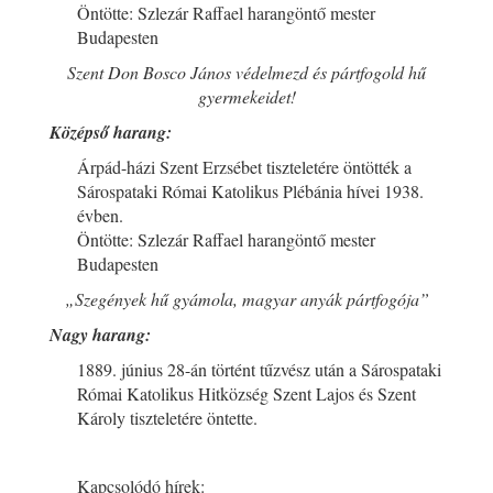
Öntötte: Szlezár Raffael harangöntő mester
Budapesten
Szent Don Bosco János védelmezd és pártfogold hű
gyermekeidet!
Középső harang:
Árpád-házi Szent Erzsébet tiszteletére öntötték a
Sárospataki Római Katolikus Plébánia hívei 1938.
évben.
Öntötte: Szlezár Raffael harangöntő mester
Budapesten
„Szegények hű gyámola, magyar anyák pártfogója”
Nagy harang:
1889. június 28-án történt tűzvész után a Sárospataki
Római Katolikus Hitközség Szent Lajos és Szent
Károly tiszteletére öntette.
Kapcsolódó hírek: