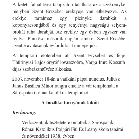
A keleti falnál lévő talapzaton található az a szekrényke,
melyben Szent Erzsébet ereklyéje van elhelyezve. Az
ereklye tartalmaz egy picinyke darabkát a
koponyacsontjából és egy tenyérnyi nagyságú selyem-
brokát ruha darabját. Az ereklye egy évben egyszer van
nyitva: Pünkösd második napján, amikor Szent Erzsébet
szentté avatásának évfordulóját ünnepeljük.
A templom előterében áll Szent Erzsébet és férje,
Thüringiai Lajos őrgróf lovasszobra, Varga Imre Kossuth-
díjas szobrászművész alkotása.
november 18-án a vatikáni pápai nuncius, Juliusz
2007.
Janus Basilica Minor rangra emelte a vár templomát, a
Sárospataki római katolikus templomot.
A bazilika tornyának lakói:
Kis harang:
Védőszentjük tiszteletére öntötték a Sárospataki
Római Katolikus Polgári Fiú És Leányiskola tanárai
és növendékei 1938. évben