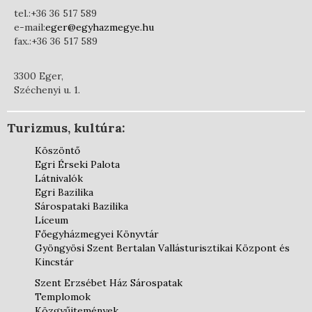
tel.:+36 36 517 589
e-mail:
eger@egyhazmegye.hu
fax.:+36 36 517 589
3300 Eger,
Széchenyi u. 1.
Turizmus, kultúra:
Köszöntő
Egri Érseki Palota
Látnivalók
Egri Bazilika
Sárospataki Bazilika
Líceum
Főegyházmegyei Könyvtár
Gyöngyösi Szent Bertalan Vallásturisztikai Központ és
Kincstár
Szent Erzsébet Ház Sárospatak
Templomok
Közgyűjtemények