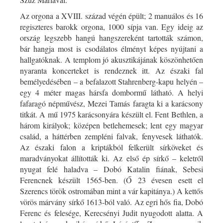
Az orgona a XVIII. század végén épült; 2 manuálos és 16
regiszteres barokk orgona, 1000 sípja van. Egy ideig az
ország legszebb hangú hangszereként tartották számon,
bár hangja most is csodálatos élményt képes nyújtani a
hallgatóknak. A templom jó akusztikájának köszönhetően
nyaranta koncerteket is rendeznek itt. Az északi fal
bemélyedésében – a befalazott Stahrenberg-kapu helyén –
egy 4 méter magas hársfa dombormű látható. A helyi
fafaragó népművész, Mezei Tamás faragta ki a karácsony
titkát. A mű 1975 karácsonyára készült el. Fent Bethlen, a
három királyok; középen betlehemesek; lent egy magyar
család, a háttérben zempléni falvak, fenyvesek láthatók.
Az északi falon a kriptákból felkerült sírköveket és
maradványokat állították ki. Az első ép sírkő – keletről
nyugat felé haladva – Dobó Katalin fiának, Sebesi
Ferencnek készült 1565-ben. (Ő 23 évesen esett el
Szerencs török ostromában mint a vár kapitánya.) A kettős
vörös márvány sírkő 1613-ból való. Az egri hős fia, Dobó
Ferenc és felesége, Kerecsényi Judit nyugodott alatta. A