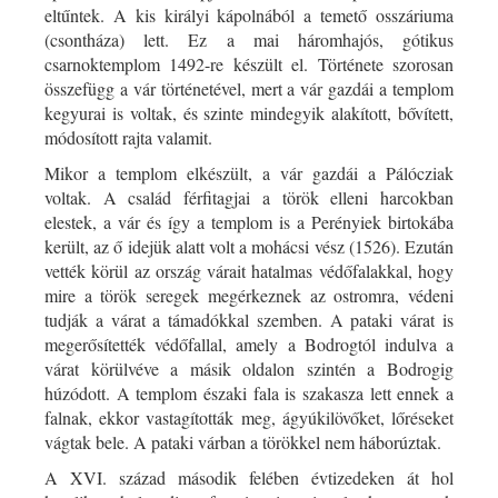
eltűntek. A kis királyi kápolnából a temető osszáriuma
(csontháza) lett. Ez a mai háromhajós, gótikus
csarnoktemplom 1492-re készült el. Története szorosan
összefügg a vár történetével, mert a vár gazdái a templom
kegyurai is voltak, és szinte mindegyik alakított, bővített,
módosított rajta valamit.
Mikor a templom elkészült, a vár gazdái a Pálócziak
voltak. A család férfitagjai a török elleni harcokban
elestek, a vár és így a templom is a Perényiek birtokába
került, az ő idejük alatt volt a mohácsi vész (1526). Ezután
vették körül az ország várait hatalmas védőfalakkal, hogy
mire a török seregek megérkeznek az ostromra, védeni
tudják a várat a támadókkal szemben. A pataki várat is
megerősítették védőfallal, amely a Bodrogtól indulva a
várat körülvéve a másik oldalon szintén a Bodrogig
húzódott. A templom északi fala is szakasza lett ennek a
falnak, ekkor vastagították meg, ágyúkilövőket, lőréseket
vágtak bele. A pataki várban a törökkel nem háborúztak.
A XVI. század második felében évtizedeken át hol