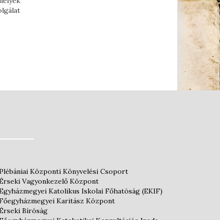
mélyek
lgálat
Plébániai Központi Könyvelési Csoport
Érseki Vagyonkezelő Központ
Egyházmegyei Katolikus Iskolai Főhatóság (EKIF)
Főegyházmegyei Karitász Központ
Érseki Bíróság