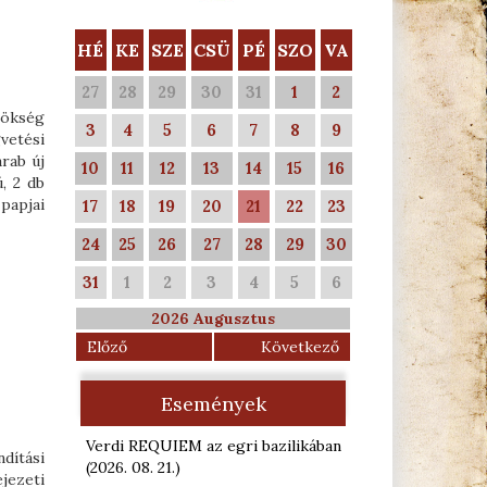
HÉ
KE
SZE
CSÜ
PÉ
SZO
VA
27
28
29
30
31
1
2
nökség
3
4
5
6
7
8
9
vetési
rab új
10
11
12
13
14
15
16
, 2 db
papjai
17
18
19
20
21
22
23
24
25
26
27
28
29
30
31
1
2
3
4
5
6
2026 Augusztus
Előző
Következő
Események
Verdi REQUIEM az egri bazilikában
ndítási
(2026. 08. 21.
)
jezeti