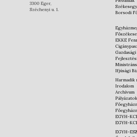
Plébániák
3300 Eger,
Székesegy
Széchenyi u. 1.
Borsodi F
Egyházmeg
Főszékese
EKKE Fenn
Cigánypas
Gazdasági
Fejlesztés
Ministráns
Ifjúsági B
Harmadik 
Irodalom
Archívum
Pályázato
Főegyházm
Főegyházm
EGYH-KCP-
EGYH-KCP
EGYH-ESZK