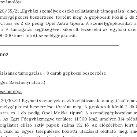
eszámolója:
tt 20/55/21 „Egyházi személyek eszközellátásának támogatása” elne
zemélygépkocsi beszerzése történt meg. A gépkocsik közül 2 db 
S-Cross és 2 db pedig Opel Astra típusú. A személygépkocsikat a
. A támogatás segítségével sikerült lecserélni az egyházi sze
200.000 km-t futott személygépkocsit.
0002
átásának támogatása – 8 darab gépkocsi beszerzése
r, Széchenyi utca 1.)
eszámolója:
tt „20/55/21 Egyházi személyek eszközellátásának támogatása” elne
zemélygépkocsi beszerzése történt meg. A gépkocsik közül 2 db 
 Astra és 1 db pedig Opel Mokka típusú. A személygépkocsikat a
. Az Egri Főegyházmegye területe 11.500 km2, amelyen 314 plébá
lgálatot ellátó aktív papok száma 152 fő. Az előzőekben leírt 
a csak az egyes települések közötti utazással oldható meg, am