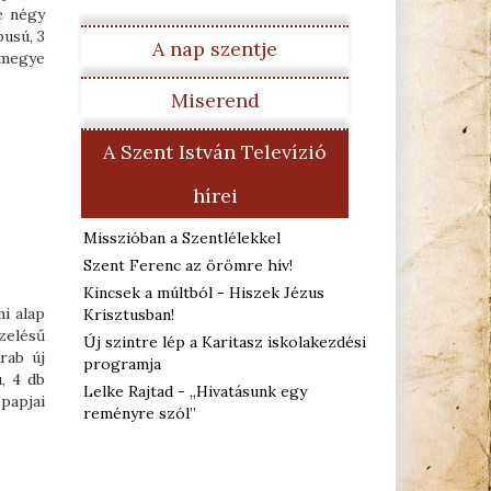
e négy
usú, 3
A nap szentje
zmegye
Miserend
A Szent István Televízió
hírei
Misszióban a Szentlélekkel
Szent Ferenc az örömre hív!
Kincsek a múltból - Hiszek Jézus
i alap
Krisztusban!
zelésű
Új szintre lép a Karitasz iskolakezdési
rab új
programja
, 4 db
Lelke Rajtad - „Hivatásunk egy
papjai
reményre szól”