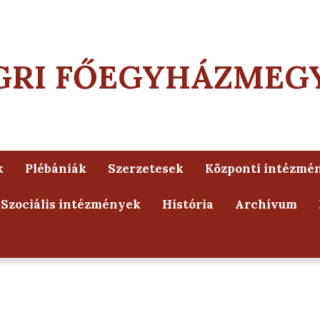
GRI FŐEGYHÁZMEG
k
Plébániák
Szerzetesek
Központi intézmé
Szociális intézmények
História
Archívum