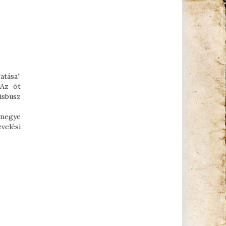
atása”
 Az öt
kisbusz
zmegye
velési