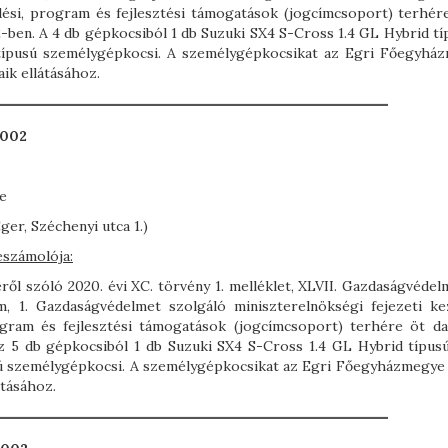
dési, program és fejlesztési támogatások (jogcímcsoport) terhér
ben. A 4 db gépkocsiból 1 db Suzuki SX4 S-Cross 1.4 GL Hybrid típ
típusú személygépkocsi. A személygépkocsikat az Egri Főegyhá
aik ellátásához.
0002
e
r, Széchenyi utca 1.)
eszámolója:
ől szóló 2020. évi XC. törvény 1. melléklet, XLVII. Gazdaságvédelm
ím, 1. Gazdaságvédelmet szolgáló miniszterelnökségi fejezeti ke
ogram és fejlesztési támogatások (jogcímcsoport) terhére öt da
 5 db gépkocsiból 1 db Suzuki SX4 S-Cross 1.4 GL Hybrid típusú
sú személygépkocsi. A személygépkocsikat az Egri Főegyházmegye 
átásához.