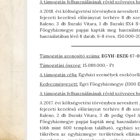
A támogatás felhasználásának rövid szöveges b
A 2018. évi költségvetési törvényben nevesíte
fejezeti kezelésű előirányzat terhére 8 db s
Baleno, 3 db Suzuki Vitara, 1 db Suzuki SX4 
Főegyházmegye papjai kapták meg használatra
használatában lévő 8 darab, 6-8 éves, 150.000-
Támogatás azonosító száma:
EGYH-ESZK-17-
Támogatási összeg:
15.089.000,- Ft
A támogatás célja:
Egyházi személyek eszközell
Kedvezményezett:
Egri Főegyházmegye (3300 Ege
A támogatás felhasználásának rövid szöveges b
A 2017. évi költségvetési törvényben nevesíte
fejezeti kezelésű előirányzat terhére 8 db s
Baleno, 2 db Suzuki Vitara, 3 db pedig Opel
Főegyházmegye papjai kapták meg használatra
több mint 600 templom található, egyházi szo
tükrében az egyházmegye területének ellátás