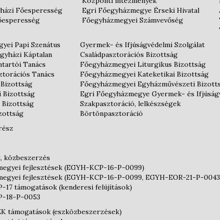
Központi intézmények
házi Főesperesség
Egri Főegyházmegye Érseki Hivatal
őesperesség
Főegyházmegyei Számvevőség
yei Papi Szenátus
Gyermek- és Ifjúságvédelmi Szolgálat
gyházi Káptalan
Családpasztorációs Bizottság
tartói Tanács
Főegyházmegyei Liturgikus Bizottság
ztorációs Tanács
Főegyházmegyei Kateketikai Bizottság
 Bizottság
Főegyházmegyei Egyházművészeti Bizott
i Bizottság
Egri Főegyházmegye Gyermek- és Ifjúság
 Bizottság
Szakpasztoráció, lelkészségek
izottság
Börtönpasztoráció
rész
k, közbeszerzés
egyei fejlesztések (EGYH-KCP-16-P-0099)
egyei fejlesztések (EGYH-KCP-16-P-0099, EGYH-EOR-21-P-0043
17 támogatások (kenderesi felújítások)
-18-P-0053
 támogatások (eszközbeszerzések)