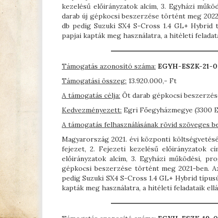
kezelésű előirányzatok alcím, 3. Egyházi műkö
darab új gépkocsi beszerzése történt meg 2022-
db pedig Suzuki SX4 S-Cross 1.4 GL+ Hybrid 
papjai kapták meg használatra, a hitéleti feladat
Támogatás azonosító száma:
EGYH-ESZK-21-
Támogatási összeg:
13.920.000,- Ft
A támogatás célja:
Öt darab gépkocsi beszerzés
Kedvezményezett:
Egri Főegyházmegye (3300 Ege
A támogatás felhasználásának rövid szöveges b
Magyarország 2021. évi központi költségvetésér
fejezet, 2. Fejezeti kezelésű előirányzatok c
előirányzatok alcím, 3. Egyházi működési, pr
gépkocsi beszerzése történt meg 2021-ben. Az
pedig Suzuki SX4 S-Cross 1.4 GL+ Hybrid típu
kapták meg használatra, a hitéleti feladataik ell