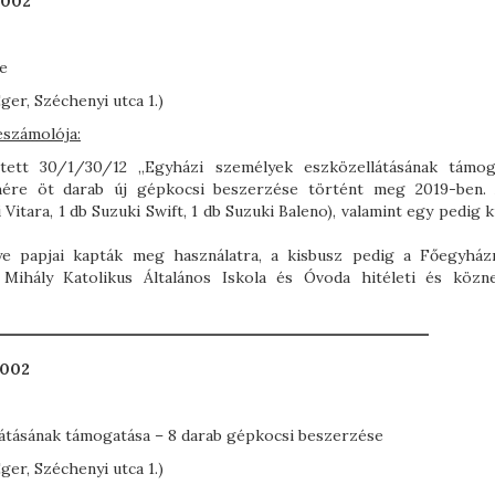
0002
e
r, Széchenyi utca 1.)
eszámolója:
ített 30/1/30/12 „Egyházi személyek eszközellátásának támog
erhére öt darab új gépkocsi beszerzése történt meg 2019-ben.
itara, 1 db Suzuki Swift, 1 db Suzuki Baleno), valamint egy pedig 
e papjai kapták meg használatra, a kisbusz pedig a Főegyhá
Mihály Katolikus Általános Iskola és Óvoda hitéleti és közne
0002
átásának támogatása – 8 darab gépkocsi beszerzése
r, Széchenyi utca 1.)