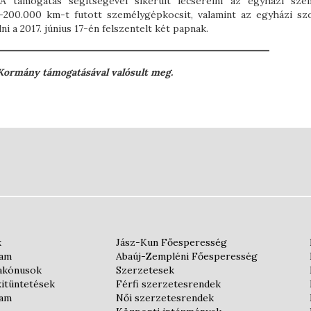
 támogatás segítségével sikerült lecserélni az egyházi sze
0-200.000 km-t futott személygépkocsit, valamint az egyházi szo
i a 2017. június 17-én felszentelt két papnak.
Kormány támogatásával valósult meg.
k
Jász-Kun Főesperesség
iam
Abaúj-Zempléni Főesperesség
iakónusok
Szerzetesek
kitüntetések
Férfi szerzetesrendek
iam
Női szerzetesrendek