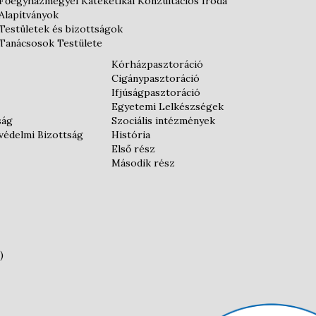
Főegyházmegyei Kateketikai Konzultációs Iroda
Alapítványok
Testületek és bizottságok
Tanácsosok Testülete
Kórházpasztoráció
Cigánypasztoráció
Ifjúságpasztoráció
Egyetemi Lelkészségek
ság
Szociális intézmények
védelmi Bizottság
História
Első rész
Második rész
)