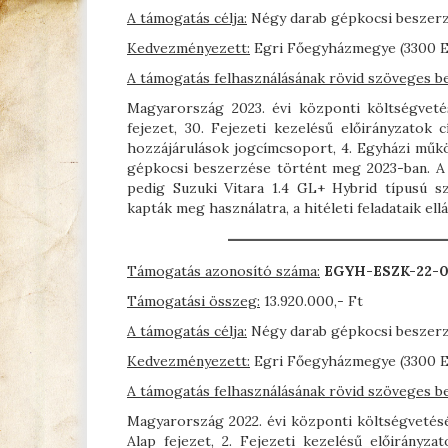
A támogatás célja:
Négy darab gépkocsi beszer
Kedvezményezett:
Egri Főegyházmegye (3300 Ege
A támogatás felhasználásának rövid szöveges b
Magyarország 2023. évi központi költségvetés
fejezet, 30. Fejezeti kezelésű előirányzatok 
hozzájárulások jogcímcsoport, 4. Egyházi műkö
gépkocsi beszerzése történt meg 2023-ban. A 
pedig Suzuki Vitara 1.4 GL+ Hybrid típusú 
kapták meg használatra, a hitéleti feladataik ell
Támogatás azonosító száma:
EGYH-ESZK-22-0
Támogatási összeg:
13.920.000,- Ft
A támogatás célja:
Négy darab gépkocsi beszer
Kedvezményezett:
Egri Főegyházmegye (3300 Ege
A támogatás felhasználásának rövid szöveges b
Magyarország 2022. évi központi költségvetésérő
Alap fejezet, 2. Fejezeti kezelésű előirányza