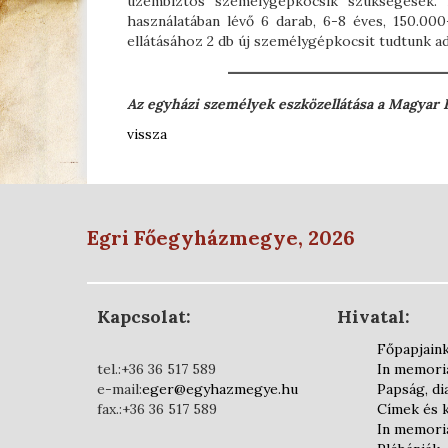
üzembiztos személygépkocsik szükségesek. A
használatában lévő 6 darab, 6-8 éves, 150.00
ellátásához 2 db új személygépkocsit tudtunk adn
Az egyházi személyek eszközellátása a Magyar 
vissza
Egri Főegyházmegye, 2026
Kapcsolat:
Hivatal:
Főpapjain
tel.:+36 36 517 589
In memor
e-mail:
eger@egyhazmegye.hu
Papság, d
fax.:+36 36 517 589
Címek és 
In memor