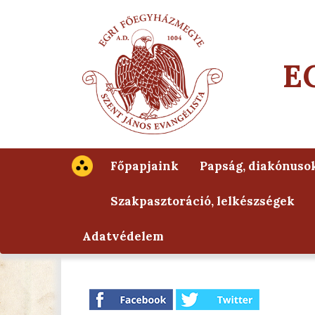
E
Főpapjaink
Papság, diakónuso
Szakpasztoráció, lelkészségek
Adatvédelem