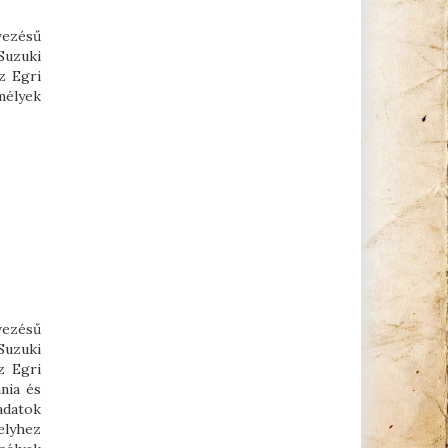
vezésű
Suzuki
z Egri
mélyek
vezésű
Suzuki
z Egri
nia és
adatok
elyhez