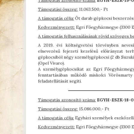
Támogatás azonosító száma:
EGYH-ESZK-19-
Támogatási összeg:
11.063.500,- Ft
A támogatás célja:
Öt darab gépkocsi beszerzés
Kedvezményezett:
Egri Főegyházmegye (3300 Ege
A támogatás felhasználásának rövid szöveges b
A 2019. évi költségvetési törvényben neves
elnevezésű fejezeti kezelésű előirányzat t
gépkocsiból négy személygépkocsi (2 db Suzuki V
(Opel Vivaro).
A személygépkocsikat az Egri Főegyházmegy
fenntartásában működő miskolci Vörösmarty 
feladatellátását segíti.
Támogatás azonosító száma:
EGYH-ESZK-18-
Támogatási összeg:
15.086.000,- Ft
A támogatás célja:
Egyházi személyek eszközell
Kedvezményezett:
Egri Főegyházmegye (3300 Ege