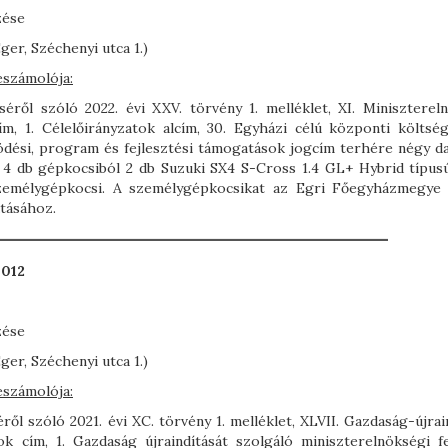
zése
r, Széchenyi utca 1.)
eszámolója:
éről szóló 2022. évi XXV. törvény 1. melléklet, XI. Miniszterel
cím, 1. Célelőirányzatok alcím, 30. Egyházi célú központi költség
dési, program és fejlesztési támogatások jogcím terhére négy da
4 db gépkocsiból 2 db Suzuki SX4 S-Cross 1.4 GL+ Hybrid típusú
személygépkocsi. A személygépkocsikat az Egri Főegyházmegye 
átásához.
012
zése
r, Széchenyi utca 1.)
eszámolója:
l szóló 2021. évi XC. törvény 1. melléklet, XLVII. Gazdaság-újrai
tok cím, 1. Gazdaság újraindítását szolgáló miniszterelnökségi fe