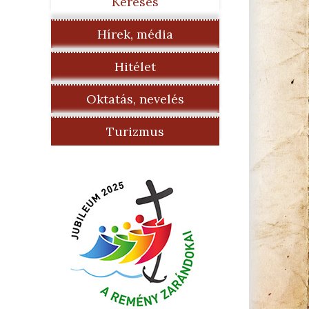
Keresés
Hírek, média
Hitélet
Oktatás, nevelés
Turizmus