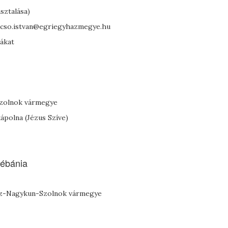
sztalása)
ancso.istvan@egriegyhazmegye.hu
iákat
-Szolnok vármegye
polna (Jézus Szíve)
lébánia
ász-Nagykun-Szolnok vármegye