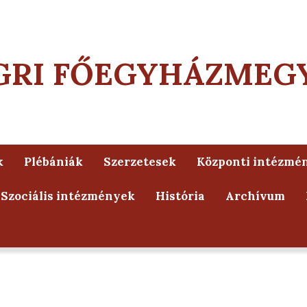
GRI FŐEGYHÁZMEG
k
Plébániák
Szerzetesek
Központi intézmé
Szociális intézmények
História
Archívum