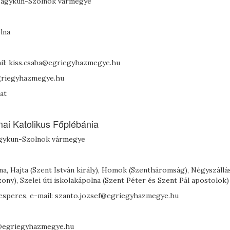
z-Nagykun-Szolnok vármegye
lna
mail: kiss.csaba@egriegyhazmegye.hu
@egriegyhazmegye.hu
at
i Katolikus Főplébánia
agykun-Szolnok vármegye
na, Hajta (Szent István király), Homok (Szentháromság), Négyszállá
ony), Szelei úti iskolakápolna (Szent Péter és Szent Pál apostolok)
főesperes, e-mail: szanto.jozsef@egriegyhazmegye.hu
in@egriegyhazmegye.hu