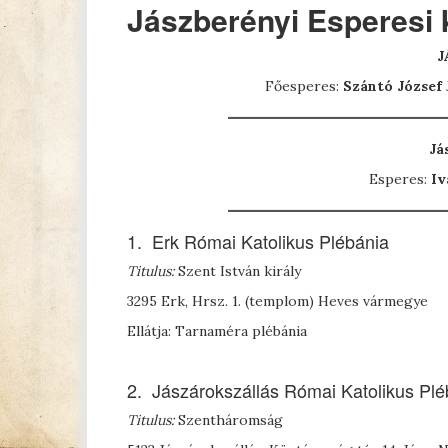
Jászberényi Esperesi 
J
Főesperes:
Szántó József
Já
Esperes:
Iv
1. Erk Római Katolikus Plébánia
Titulus:
Szent István király
3295 Erk, Hrsz. 1. (templom) Heves vármegye
Ellátja: Tarnaméra plébánia
2. Jászárokszállás Római Katolikus Plé
Titulus:
Szentháromság