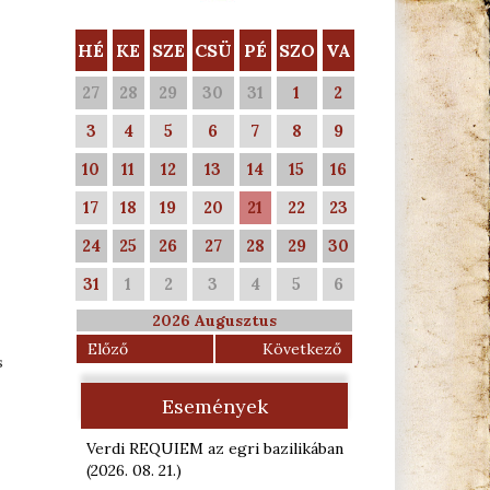
HÉ
KE
SZE
CSÜ
PÉ
SZO
VA
27
28
29
30
31
1
2
3
4
5
6
7
8
9
10
11
12
13
14
15
16
17
18
19
20
21
22
23
24
25
26
27
28
29
30
31
1
2
3
4
5
6
2026 Augusztus
Előző
Következő
s
Események
Verdi REQUIEM az egri bazilikában
(2026. 08. 21.
)