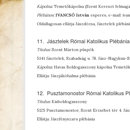
Kápolna:
Temetőkápolna (Szent Kereszt felmaga
Plébános:
I
VANCSÓ
István
esperes, e-mail: iv
Oldallagosan ellátja Jászdózsa, Jásztelek plébán
11. Jásztelek Római Katolikus Plébánia
Titulus:
Szent Márton püspök
5141 Jásztelek, Szabadság u. 78. Jász-Nagykun
Kápolna:
Havas Boldogasszony kápolna Temetőká
Ellátja: Jászjákóhalma plébánia
12. Pusztamonostor Római Katolikus P
Titulus:
Kisboldogasszony
5125 Pusztamonostor, Szent Erzsébet tér 4. J
Ellátja: Jászfényszaru plébánia