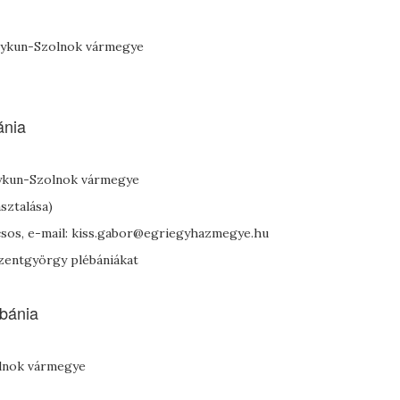
Nagykun-Szolnok vármegye
ánia
agykun-Szolnok vármegye
sztalása)
ácsos, e-mail: kiss.gabor@egriegyhazmegye.hu
szentgyörgy plébániákat
bánia
olnok vármegye