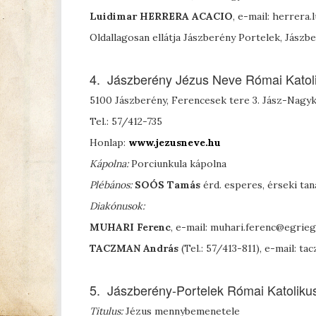
Luidimar H
ERRERA
A
CACIO
, e-mail: herrer
Oldallagosan ellátja Jászberény Portelek, Jászb
4. Jászberény Jézus Neve Római Katol
5100 Jászberény, Ferencesek tere 3. Jász-Nag
Tel.: 57/412-735
Honlap:
www.jezusneve.hu
Kápolna:
Porciunkula kápolna
Plébános:
S
OÓS
Tamás
érd. esperes, érseki t
Diakónusok:
M
UHARI
Ferenc
, e-mail: muhari.ferenc@egri
T
ACZMAN
András
(Tel.: 57/413-811), e-mail:
5. Jászberény-Portelek Római Katoliku
Titulus:
Jézus mennybemenetele