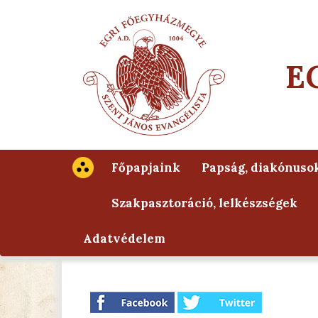
E
Főpapjaink
Papság, diakónuso
Szakpasztoráció, lelkészségek
Adatvédelem