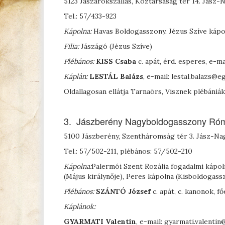
5123 Jászárokszállás, Köztársaság tér 14. Jás
Tel.: 57/433-923
Kápolna:
Havas Boldogasszony, Jézus Szíve kápo
Filia:
Jászágó (Jézus Szíve)
Plébános:
K
ISS
Csaba
c. apát, érd. esperes, e-
Káplán:
L
ESTÁL
Balázs
, e-mail: lestal.balazs
Oldallagosan ellátja Tarnaörs, Visznek plébániák
3. Jászberény Nagyboldogasszony Róma
5100 Jászberény, Szentháromság tér 3. Jász-N
Tel.: 57/502-211, plébános: 57/502-210
Kápolna:
Palermói Szent Rozália fogadalmi kápol
(Május királynője), Peres kápolna (Kisboldogassz
Plébános:
S
ZÁNTÓ
József
c. apát, c. kanonok, 
Káplánok:
G
YARMATI
Valentin
, e-mail: gyarmati.valent