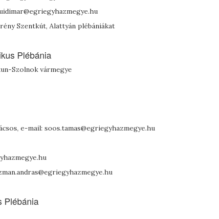
a.luidimar@egriegyhazmegye.hu
erény Szentkút, Alattyán plébániákat
ikus Plébánia
ykun-Szolnok vármegye
anácsos, e-mail: soos.tamas@egriegyhazmegye.hu
egyhazmegye.hu
 taczman.andras@egriegyhazmegye.hu
s Plébánia