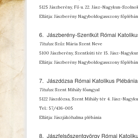
5125 Jászberény, Fő u. 22. Jász-Nagykun-Szoln
Ellátja: Jászberény Nagyboldogasszony főplébán
6. Jászberény-Szentkút Római Katoliku
Titulus:
Szűz Mária Szent Neve
5100 Jászberény, Szentkúti tér 15. Jász-Nagyk
Ellátja: Jászberény Nagyboldogasszony főplébán
7. Jászdózsa Római Katolikus Plébánia
Titulus:
Szent Mihály főangyal
5122 Jászdózsa, Szent Mihály tér 4. Jász-Nagy
Tel.: 57/436-005
Ellátja: Jászjákóhalma plébánia
8. Jászfelsőszentgyörgy Római Katolik