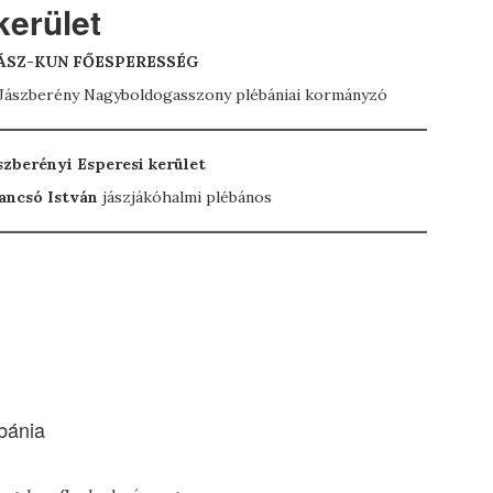
kerület
ÁSZ-KUN FŐESPERESSÉG
Jászberény Nagyboldogasszony plébániai kormányzó
szberényi Esperesi kerület
ancsó István
jászjákóhalmi plébános
bánia