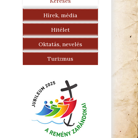
Keresés
Hírek, média
Hitélet
Oktatás, nevelés
Turizmus