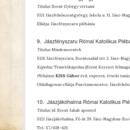
Titulus:
Szent György vértanú
5111 Jászfelsőszentgyörgy, Iskola u. 11. Jász-
Ellátja: Jászfényszaru plébánia
9. Jászfényszaru Római Katolikus Pléb
Titulus:
Mindenszentek
5126 Jászfényszaru, Szentcsalád tér 2. Jász-N
Kápolna:
Temetőkápolna (Szent Kereszt felmaga
Plébános:
K
ISS
Gábor
érd. esperes, érseki tan
Oldallagosan ellátja Pusztamonostor, Jászfelső
10. Jászjákóhalma Római Katolikus Plé
Titulus:
id. Szent Jakab apostol
5121 Jászjákóhalma, Fő út 39. Jász-Nagykun-Sz
Tel.: 57/438-426