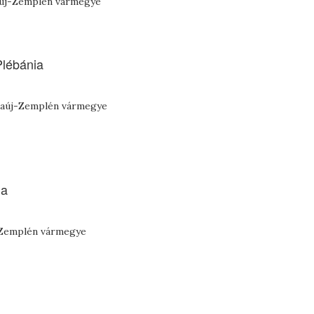
aúj-Zemplén vármegye
Plébánia
Abaúj-Zemplén vármegye
ia
-Zemplén vármegye