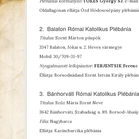
Plébániai kormányzó:
T
ŐKÉS
György SJ
, e-mai
Oldallagosan ellátja Ózd Hódoscsépány plébániá
2. Balaton Római Katolikus Plébánia
Titulus:
Szent Márton püspök
3347 Balaton, Jókai u. 2. Heves vármegye
Mobil: 30/709-31-97
Nyugalmazott lelkipásztor:
F
ERJENTSIK
Ferenc
Ellátja: Borsodnádasd Szent István Király plébán
3. Bánhorváti Római Katolikus Plébáni
Titulus:
Szűz Mária Szent Neve
3642 Bánhorváti, Szabadság u. 89. Borsod-Aba
Filia:
Nagybarca
Ellátja: Kazincbarcika plébánia