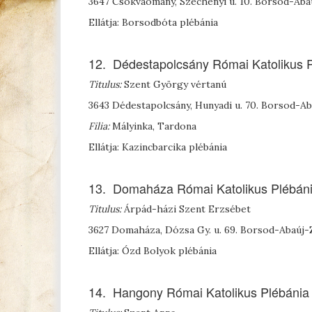
3647 Csokvaomány, Széchenyi u. 10. Borsod-Ab
Ellátja: Borsodbóta plébánia
12. Dédestapolcsány Római Katolikus 
Titulus:
Szent György vértanú
3643 Dédestapolcsány, Hunyadi u. 70. Borsod-
Filia:
Mályinka, Tardona
Ellátja: Kazincbarcika plébánia
13. Domaháza Római Katolikus Plébán
Titulus:
Árpád-házi Szent Erzsébet
3627 Domaháza, Dózsa Gy. u. 69. Borsod-Abaúj
Ellátja: Ózd Bolyok plébánia
14. Hangony Római Katolikus Plébánia