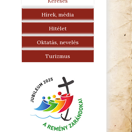
Keresés
Hírek, média
Hitélet
Oktatás, nevelés
Turizmus