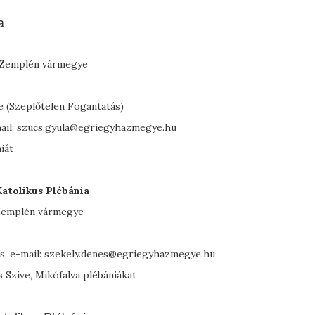
a
j-Zemplén vármegye
e (Szeplőtelen Fogantatás)
mail: szucs.gyula@egriegyhazmegye.hu
iát
atolikus Plébánia
-Zemplén vármegye
es, e-mail: szekely.denes@egriegyhazmegye.hu
s Szíve, Mikófalva plébániákat