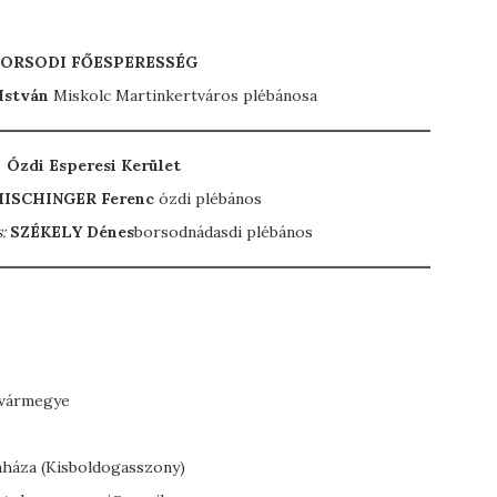
ORSODI FŐESPERESSÉG
István
Miskolc Martinkertváros plébánosa
Ózdi Esperesi Kerület
M
ISCHINGER
Ferenc
ózdi plébános
:
SZÉKELY Dénes
borsodnádasdi plébános
n vármegye
nháza (Kisboldogasszony)