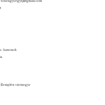
l: tokesgyorgysj@gmail.com
t
c. kanonok
ia
a
új-Zemplén vármegye