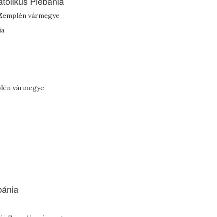
tolikus Plébánia
j-Zemplén vármegye
ia
plén vármegye
bánia