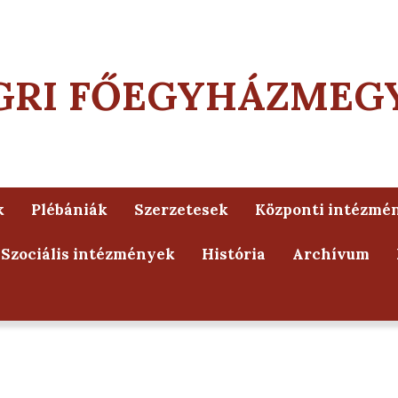
GRI FŐEGYHÁZMEG
k
Plébániák
Szerzetesek
Központi intézmé
Szociális intézmények
História
Archívum