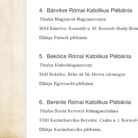
4. Bánréve Római Katolikus Plébánia
Titulus:
Magyarok Nagyasszonya
3654 Bánréve, Kossuth u. 43. Borsod-Abaúj-Ze
Ellátja: Putnok plébánia
5. Bekölce Római Katolikus Plébánia
Titulus:
Kisboldogasszony
3343 Bekölce, Béke út 56. Heves vármegye
Ellátja: Egercsehi plébánia
6. Berente Római Katolikus Plébánia
Titulus:
Szent Kereszt felmagasztalása
3700 Kazincbarcika-Berente, Csaba u. 1. Bors
Ellátja: Kazincbarcika plébánia