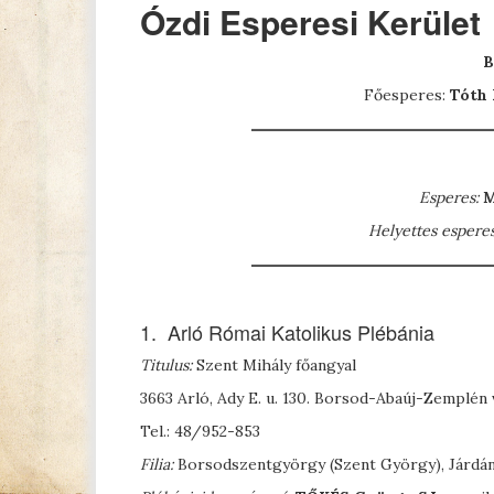
Ózdi Esperesi Kerület
B
Főesperes:
Tóth 
Esperes:
Helyettes
esperes
1. Arló Római Katolikus Plébánia
Titulus:
Szent Mihály főangyal
3663 Arló, Ady E. u. 130. Borsod-Abaúj-Zemplé
Tel.: 48/952-853
Filia:
Borsodszentgyörgy (Szent György), Járdá