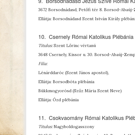
9. Borsodnádasd Jézus Szíve Római Ka
3672 Borsodnádasd, Petőfi tér 8. Borsod-Abaú
Ellátja: Borsodnádasd Szent István Király plébán
10. Csernely Római Katolikus Plébánia
Titulus:
Szent Lőrinc vértanú
3648 Csernely, Kissor u. 30. Borsod-Abaúj-Zem
Filia:
Lénárddaróc (Szent János apostol),
Ellátja: Borsodbóta plébánia
Bükkmogyorósd (Szűz Mária Szent Neve)
Ellátja: Ózd plébánia
11. Csokvaomány Római Katolikus Plé
Titulus:
Nagyboldogasszony