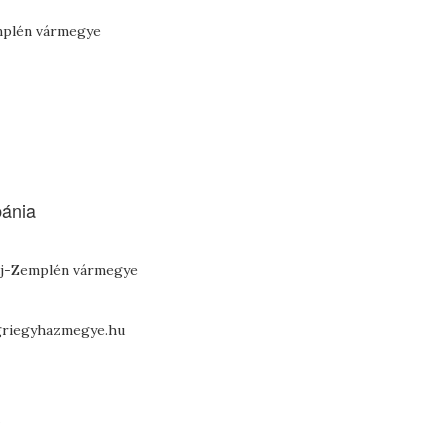
emplén vármegye
bánia
aúj-Zemplén vármegye
egriegyhazmegye.hu
B