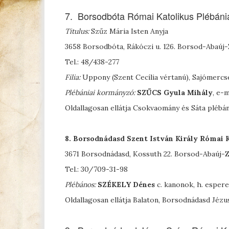
7. Borsodbóta Római Katolikus Plébáni
Titulus:
Szűz Mária Isten Anyja
3658 Borsodbóta, Rákóczi u. 126. Borsod-Abaú
Tel.: 48/438-277
Filia:
Uppony (Szent Cecília vértanú), Sajómercs
Plébániai kormányzó:
S
ZŰCS
Gyula Mihály
, e-
Oldallagosan ellátja Csokvaomány és Sáta plébán
8. Borsodnádasd
Szent
István Király Római K
3671 Borsodnádasd, Kossuth 22. Borsod-Abaúj
Tel.: 30/709-31-98
Plébános:
S
ZÉKELY
Dénes
c. kanonok, h. esper
Oldallagosan ellátja Balaton, Borsodnádasd Jézu