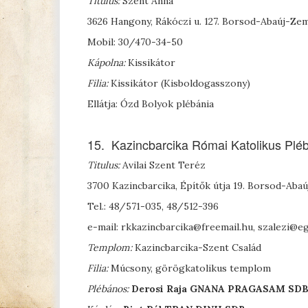
Titulus:
Szent Anna
3626 Hangony, Rákóczi u. 127. Borsod-Abaúj-Z
Mobil: 30/470-34-50
Kápolna:
Kissikátor
Filia:
Kissikátor (Kisboldogasszony)
Ellátja: Ózd Bolyok plébánia
15. Kazincbarcika Római Katolikus Plé
Titulus:
Avilai Szent Teréz
3700 Kazincbarcika, Építők útja 19. Borsod-Ab
Tel.: 48/571-035, 48/512-396
e-mail: rkkazincbarcika@freemail.hu, szalezi@
Templom:
Kazincbarcika-Szent Család
Filia:
Múcsony, görögkatolikus templom
Plébános:
Derosi
Raja G
NANA
P
RAGASAM
SD