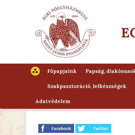
E
Főpapjaink
Papság, diakónuso
Szakpasztoráció, lelkészségek
Adatvédelem