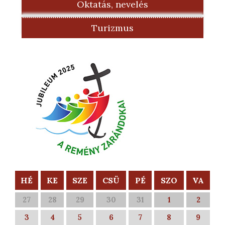
Oktatás, nevelés
Turizmus
HÉ
KE
SZE
CSÜ
PÉ
SZO
VA
27
28
29
30
31
1
2
3
4
5
6
7
8
9