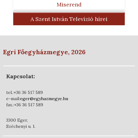
Miserend
A Szent István Televízió hírei
Egri Főegyházmegye, 2026
Kapcsolat:
tel.:+36 36 517 589
e-mail:
eger@egyhazmegye.hu
fax.:+36 36 517 589
3300 Eger,
Széchenyi u. 1.