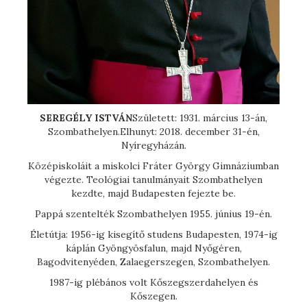
SEREGÉLY ISTVÁN
Született: 1931. március 13-án,
Szombathelyen.Elhunyt: 2018. december 31-én,
Nyíregyházán.
Középiskoláit a miskolci Fráter György Gimnáziumban
végezte. Teológiai tanulmányait Szombathelyen
kezdte, majd Budapesten fejezte be.
Pappá szentelték Szombathelyen 1955. június 19-én.
Életútja: 1956-ig kisegítő studens Budapesten, 1974-ig
káplán Gyöngyösfalun, majd Nyőgéren,
Bagodvitenyéden, Zalaegerszegen, Szombathelyen.
1987-ig plébános volt Kőszegszerdahelyen és
Kőszegen.