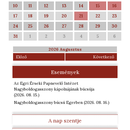
10
11
12
13
14
15
16
17
18
19
20
21
22
23
24
25
26
27
28
29
30
31
1
2
3
4
5
6
2026 Augusztus
Előző
Következő
Események
Az Egri Érseki Papnevelő Intézet
Nagyboldogasszony kápolnájának búcsúja
(2026. 08. 15.
)
Nagyboldogasszony búcsú Egerben
(2026. 08. 16.
)
A nap szentje