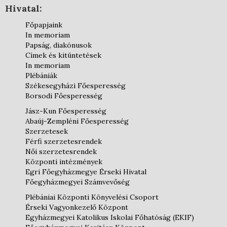
Hivatal:
Főpapjaink
In memoriam
Papság, diakónusok
Címek és kitüntetések
In memoriam
Plébániák
Székesegyházi Főesperesség
Borsodi Főesperesség
Jász-Kun Főesperesség
Abaúj-Zempléni Főesperesség
Szerzetesek
Férfi szerzetesrendek
Női szerzetesrendek
Központi intézmények
Egri Főegyházmegye Érseki Hivatal
Főegyházmegyei Számvevőség
Plébániai Központi Könyvelési Csoport
Érseki Vagyonkezelő Központ
Egyházmegyei Katolikus Iskolai Főhatóság (EKIF)