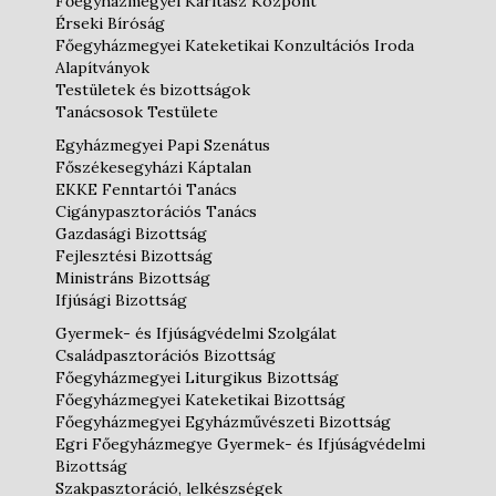
Főegyházmegyei Karitász Központ
Érseki Bíróság
Főegyházmegyei Kateketikai Konzultációs Iroda
Alapítványok
Testületek és bizottságok
Tanácsosok Testülete
Egyházmegyei Papi Szenátus
Főszékesegyházi Káptalan
EKKE Fenntartói Tanács
Cigánypasztorációs Tanács
Gazdasági Bizottság
Fejlesztési Bizottság
Ministráns Bizottság
Ifjúsági Bizottság
Gyermek- és Ifjúságvédelmi Szolgálat
Családpasztorációs Bizottság
Főegyházmegyei Liturgikus Bizottság
Főegyházmegyei Kateketikai Bizottság
Főegyházmegyei Egyházművészeti Bizottság
Egri Főegyházmegye Gyermek- és Ifjúságvédelmi
Bizottság
Szakpasztoráció, lelkészségek