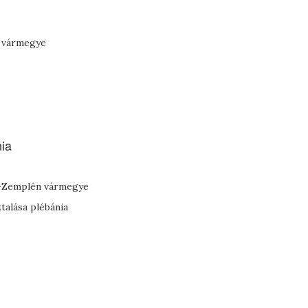
n vármegye
nia
új-Zemplén vármegye
talása plébánia