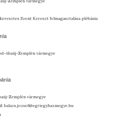
Abaúj-Zemplén vármegye
keresztes Szent Kereszt felmagasztalása plébánia
nia
orsod-Abaúj-Zemplén vármegye
bánia
Abaúj-Zemplén vármegye
il: balazs.jozsef@egriegyhazmegye.hu
a