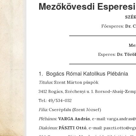
Mezőkövesdi Esperesi
SZÉ
Főesperes:
Dr. 
Mez
Esperes:
Dr. Törö
1. Bogács Római Katolikus Plébánia
Titulus:
Szent Márton püspök
3412 Bogács, Széchenyi u. 1. Borsod-Abaúj-Zem
Tel.: 49/534-032
Filia:
Cserépfalu (Szent József)
Plébános:
V
ARGA
András
, e-mail: varga.andra
Diakónus:
P
ÁSZTI
Ottó
, e-mail: paszti.otto@e