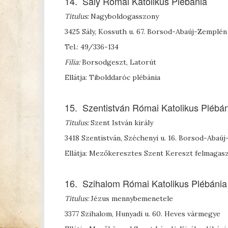
14. Sály Római Katolikus Plébánia
Titulus:
Nagyboldogasszony
3425 Sály, Kossuth u. 67. Borsod-Abaúj-Zemplé
Tel.: 49/336-134
Filia:
Borsodgeszt, Latorút
Ellátja: Tibolddaróc plébánia
15. Szentistván Római Katolikus Plébá
Titulus:
Szent István király
3418 Szentistván, Széchenyi u. 16. Borsod-Aba
Ellátja: Mezőkeresztes Szent Kereszt felmagasz
16. Szihalom Római Katolikus Plébánia
Titulus:
Jézus mennybemenetele
3377 Szihalom, Hunyadi u. 60. Heves vármegye