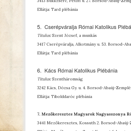
3413 Bükkzsérc, Petőfi u. 27. Borsod-Abaúj-Ze
Ellátja: Tard plébánia
5. Cserépváralja Római Katolikus Plébá
Titulus:
Szent József, a munkás
3417 Cserépváralja, Alkotmány u. 53. Borsod-A
Ellátja: Tard plébánia
6. Kács Római Katolikus Plébánia
Titulus:
Szentháromság
3242 Kács, Dózsa Gy. u. 4. Borsod-Abaúj-Zempl
Ellátja: Tibolddaróc plébánia
7. Mezőkeresztes
Magyarok Nagyasszonya Ró
3441 Mezőkeresztes, Kossuth 2. Borsod-Abaúj