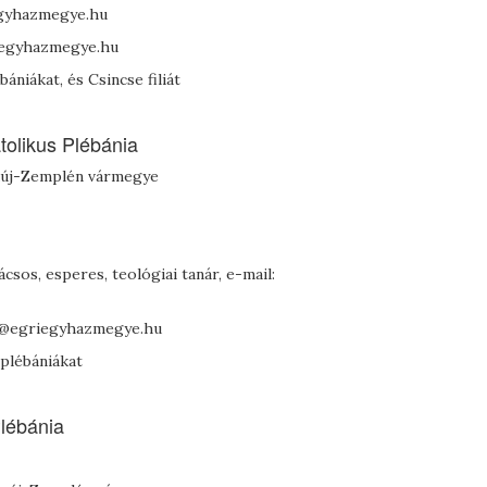
iegyhazmegye.hu
riegyhazmegye.hu
niákat, és Csincse filiát
olikus Plébánia
baúj-Zemplén vármegye
nácsos, esperes, teológiai tanár, e-mail:
lis@egriegyhazmegye.hu
 plébániákat
lébánia