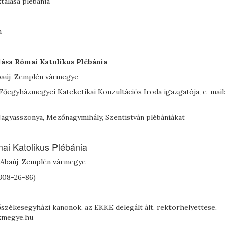
talása plébánia
a
ása Római Katolikus Plébánia
Abaúj-Zemplén vármegye
 Főegyházmegyei Kateketikai Konzultációs Iroda igazgatója, e-mail:
agyasszonya, Mezőnagymihály, Szentistván plébániákat
ai Katolikus Plébánia
d-Abaúj-Zemplén vármegye
/308-26-86)
főszékesegyházi kanonok, az EKKE delegált ált. rektorhelyettese,
azmegye.hu