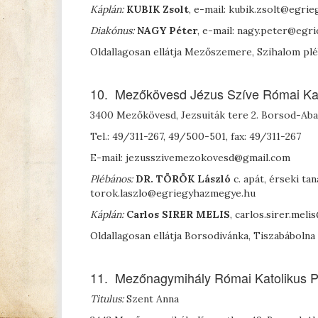
Káplán:
K
UBIK
Zsolt
, e-mail: kubik.zsolt@egr
Diakónus:
N
AGY
Péter
, e-mail: nagy.peter@eg
Oldallagosan ellátja Mezőszemere, Szihalom plébá
10. Mezőkövesd Jézus Szíve Római Kat
3400 Mezőkövesd, Jezsuiták tere 2. Borsod-A
Tel.: 49/311-267, 49/500-501, fax: 49/311-267
E-mail: jezusszivemezokovesd@gmail.com
Plébános:
D
R
. T
ÖRÖK
László
c. apát, érseki ta
torok.laszlo@egriegyhazmegye.hu
Káplán:
Carlos
S
IRER
M
ELIS
, carlos.sirer.me
Oldallagosan ellátja Borsodivánka, Tiszabábolna
11. Mezőnagymihály Római Katolikus P
Titulus:
Szent Anna