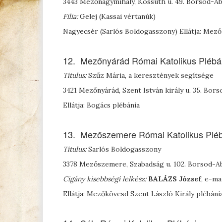
3443 Mezőnagymihály, Kossuth u. 49. Borsod-
Filia:
Gelej (Kassai vértanúk)
Nagyecsér (Sarlós Boldogasszony) Ellátja: Mező
12. Mezőnyárád Római Katolikus Plébá
Titulus:
Szűz Mária, a keresztények segítsége
3421 Mezőnyárád, Szent István király u. 35. B
Ellátja: Bogács plébánia
13. Mezőszemere Római Katolikus Plé
Titulus:
Sarlós Boldogasszony
3378 Mezőszemere, Szabadság u. 102. Borsod-
Cigány kisebbségi lelkész:
B
ALÁZS
József
, e-ma
Ellátja: Mezőkövesd Szent László Király plébáni