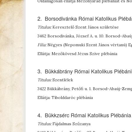
Oldallagosan ellátja Mezőnyárád plébániát és Nos
2. Borsodivánka Római Katolikus Plébá
Titulus:
Keresztelő Szent János születése
3462 Borsodivánka, József A. u. 10. Borsod-Ab
Filia:
Négyes (Nepomuki Szent János vértanú) E
Ellátja: Mezőkövesd Jézus Szíve plébánia
3. Bükkábrány Római Katolikus Plébán
Titulus:
Szentlélek
3422 Bükkábrány, Petőfi u. 1. Borsod-Abaúj-Ze
Ellátja: Tibolddaróc plébánia
4. Bükkzsérc Római Katolikus Plébánia
Titulus:
Fájdalmas Szűzanya