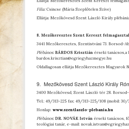
Ellátja: Mezőkeresztes Szent Kereszt felmagasz
Filia:
Csincse (Mária Szeplőtelen Szíve)
Ellátja: Mezőkövesd Szent László Király plébáni
8. Mezőkeresztes
Szent Kereszt felmagasztal
3441 Mezőkeresztes, Szentistváni 73. Borsod-
Plébános:
B
ÁRDOS
Krisztián
érseki tanácsos,a
bardos.krisztian@egriegyhazmegye.hu
Oldallagosan ellátja Mezőkeresztes Magyarok N
9. Mezőkövesd Szent László Király Róm
3400 Mezőkövesd, Szent László tér 28. Borso
Tel.: 49/313-225 fax: 49/313-225/108 (mobil: 30
Honlap:
www.szentlaszlo-plebania.hu
Plébános:
D
R
.
N
OVÁK
István
érseki tanácsos, 
teológiai tanár, e-mail: novak.istvan@egriegyh