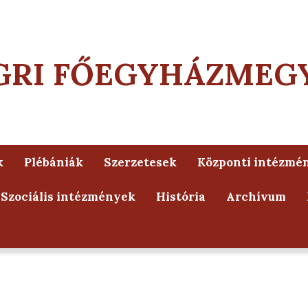
GRI FŐEGYHÁZMEG
k
Plébániák
Szerzetesek
Központi intézmé
Szociális intézmények
História
Archívum