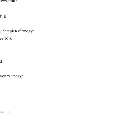
zvaj filiát
nia
aúj-Zemplén vármegye
gerlövő
ia
mplén vármegye