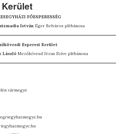
 Kerület
KESEGYHÁZI FŐESPERESSÉG
Csizmadia István
Eger Belváros plébánosa
őkövesdi Esperesi Kerület
k László
Mezőkövesd Jézus Szíve plébánosa
plén vármegye
s@egriegyhazmegye.hu
griegyhazmegye.hu