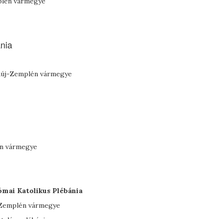
mplén vármegye
nia
baúj-Zemplén vármegye
én vármegye
mai Katolikus Plébánia
-Zemplén vármegye