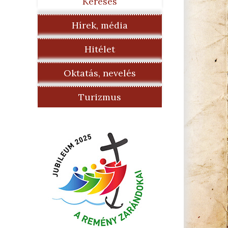
Keresés
Hírek, média
Hitélet
Oktatás, nevelés
Turizmus