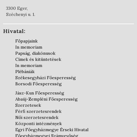
3300 Eger,
Széchenyi u. 1.
Hivatal:
Főpapjaink
In memoriam
Papság, diakónusok
Címek és kitüntetések
In memoriam
Plébániák
Székesegyházi Főesperesség
Borsodi Főesperesség
Jász-Kun Főesperesség
Abaúj-Zempléni Főesperesség
Szerzetesek
Férfi szerzetesrendek
Női szerzetesrendek
Központi intézmények
Egri Főegyházmegye Érseki Hivatal
Főegyházmegyei Számvevőség