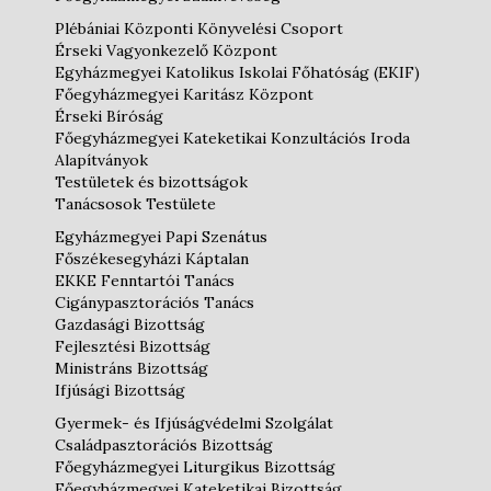
Plébániai Központi Könyvelési Csoport
Érseki Vagyonkezelő Központ
Egyházmegyei Katolikus Iskolai Főhatóság (EKIF)
Főegyházmegyei Karitász Központ
Érseki Bíróság
Főegyházmegyei Kateketikai Konzultációs Iroda
Alapítványok
Testületek és bizottságok
Tanácsosok Testülete
Egyházmegyei Papi Szenátus
Főszékesegyházi Káptalan
EKKE Fenntartói Tanács
Cigánypasztorációs Tanács
Gazdasági Bizottság
Fejlesztési Bizottság
Ministráns Bizottság
Ifjúsági Bizottság
Gyermek- és Ifjúságvédelmi Szolgálat
Családpasztorációs Bizottság
Főegyházmegyei Liturgikus Bizottság
Főegyházmegyei Kateketikai Bizottság