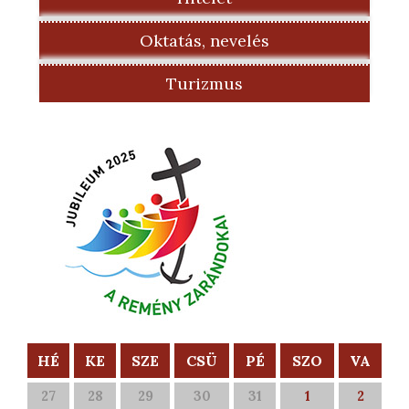
Oktatás, nevelés
Turizmus
HÉ
KE
SZE
CSÜ
PÉ
SZO
VA
27
28
29
30
31
1
2