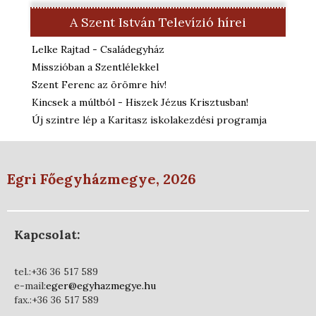
A Szent István Televízió hírei
Lelke Rajtad - Családegyház
Misszióban a Szentlélekkel
Szent Ferenc az örömre hív!
Kincsek a múltból - Hiszek Jézus Krisztusban!
Új szintre lép a Karitasz iskolakezdési programja
Egri Főegyházmegye, 2026
Kapcsolat:
tel.:+36 36 517 589
e-mail:
eger@egyhazmegye.hu
fax.:+36 36 517 589