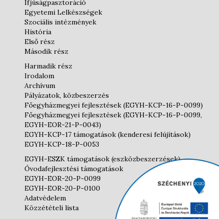
Ifjúságpasztoráció
Egyetemi Lelkészségek
Szociális intézmények
História
Első rész
Második rész
Harmadik rész
Irodalom
Archívum
Pályázatok, közbeszerzés
Főegyházmegyei fejlesztések (EGYH-KCP-16-P-0099)
Főegyházmegyei fejlesztések (EGYH-KCP-16-P-0099,
EGYH-EOR-21-P-0043)
EGYH-KCP-17 támogatások (kenderesi felújítások)
EGYH-KCP-18-P-0053
EGYH-ESZK támogatások (eszközbeszerzések)
Óvodafejlesztési támogatások
EGYH-EOR-20-P-0099
EGYH-EOR-20-P-0100
Adatvédelem
Közzétételi lista