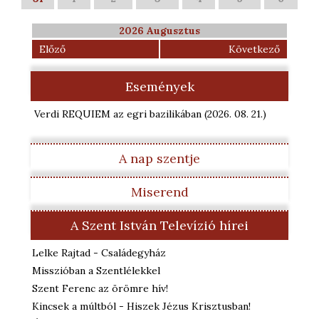
2026 Augusztus
Előző
Következő
Események
Verdi REQUIEM az egri bazilikában
(2026. 08. 21.
)
A nap szentje
Miserend
A Szent István Televízió hírei
Lelke Rajtad - Családegyház
Misszióban a Szentlélekkel
Szent Ferenc az örömre hív!
Kincsek a múltból - Hiszek Jézus Krisztusban!