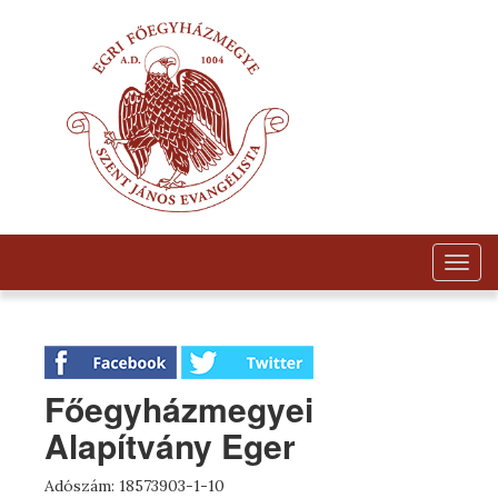
Togg
navig
Főegyházmegyei
Alapítvány Eger
Adószám: 18573903-1-10