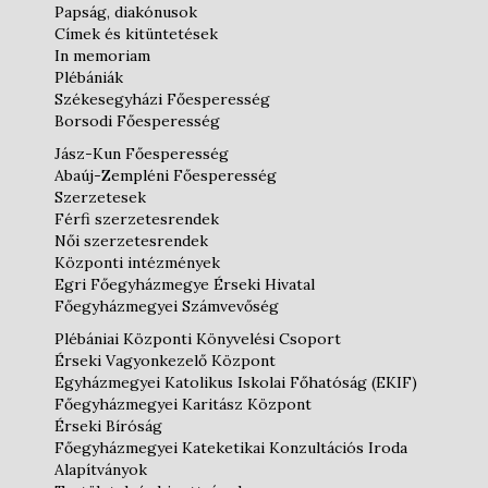
Papság, diakónusok
Címek és kitüntetések
In memoriam
Plébániák
Székesegyházi Főesperesség
Borsodi Főesperesség
Jász-Kun Főesperesség
Abaúj-Zempléni Főesperesség
Szerzetesek
Férfi szerzetesrendek
Női szerzetesrendek
Központi intézmények
Egri Főegyházmegye Érseki Hivatal
Főegyházmegyei Számvevőség
Plébániai Központi Könyvelési Csoport
Érseki Vagyonkezelő Központ
Egyházmegyei Katolikus Iskolai Főhatóság (EKIF)
Főegyházmegyei Karitász Központ
Érseki Bíróság
Főegyházmegyei Kateketikai Konzultációs Iroda
Alapítványok