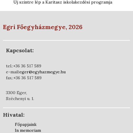
Új szintre lép a Karitasz iskolakezdési programja
Egri Főegyházmegye, 2026
Kapcsolat:
tel.:+36 36 517 589
e-mail:
eger@egyhazmegye.hu
fax.:+36 36 517 589
3300 Eger,
Széchenyi u. 1.
Hivatal:
Főpapjaink
In memoriam