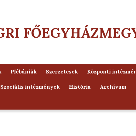
GRI FŐEGYHÁZMEG
k
Plébániák
Szerzetesek
Központi intézmé
Szociális intézmények
História
Archívum