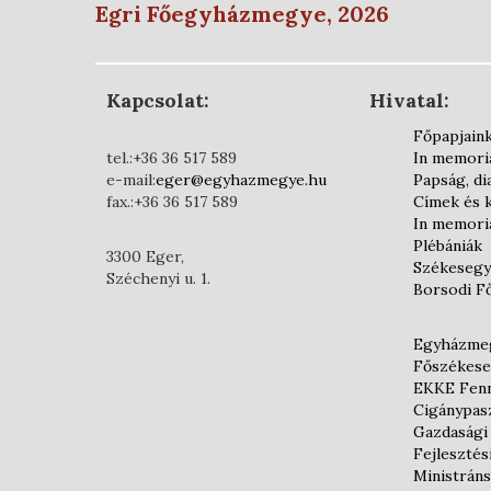
Egri Főegyházmegye, 2026
Kapcsolat:
Hivatal:
Főpapjain
tel.:+36 36 517 589
In memor
e-mail:
eger@egyhazmegye.hu
Papság, d
fax.:+36 36 517 589
Címek és 
In memor
Plébániák
3300 Eger,
Székesegy
Széchenyi u. 1.
Borsodi F
Egyházmeg
Főszékese
EKKE Fenn
Cigánypas
Gazdasági
Fejlesztés
Ministráns