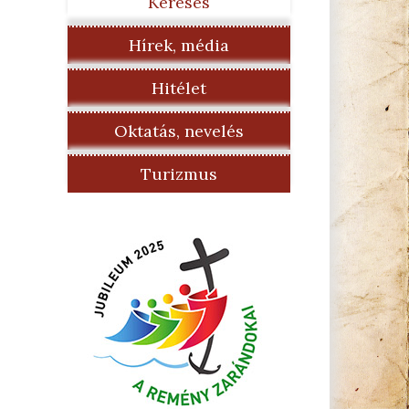
Keresés
Hírek, média
Hitélet
Oktatás, nevelés
Turizmus