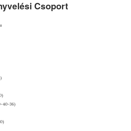
nyvelési Csoport
u
)
0)
9-40-36)
0)