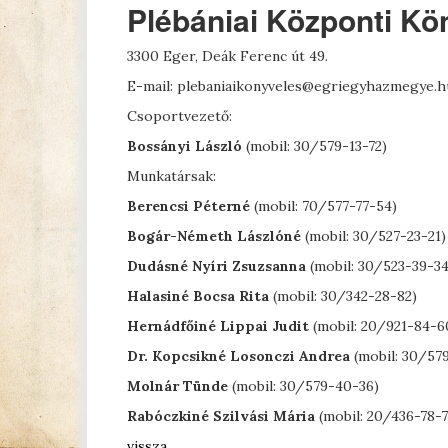
Plébániai Központi Kö
3300 Eger, Deák Ferenc út 49.
E-mail: plebaniaikonyveles@egriegyhazmegye.h
Csoportvezető:
Bossányi László
(mobil: 30/579-13-72)
Munkatársak:
Berencsi Péterné
(mobil: 70/577-77-54)
Bogár-Németh Lászlóné
(mobil: 30/527-23-21)
Dudásné Nyíri Zsuzsanna
(mobil: 30/523-39-34
Halasiné Bocsa Rita
(mobil: 30/342-28-82)
Hernádfőiné Lippai Judit
(mobil: 20/921-84-6
Dr. Kopcsikné Losonczi Andrea
(mobil: 30/57
Molnár Tünde
(mobil: 30/579-40-36)
Rabóczkiné Szilvási Mária
(mobil: 20/436-78-7
vissza