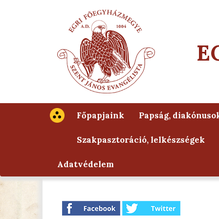
E
Főpapjaink
Papság, diakónuso
Szakpasztoráció, lelkészségek
Adatvédelem