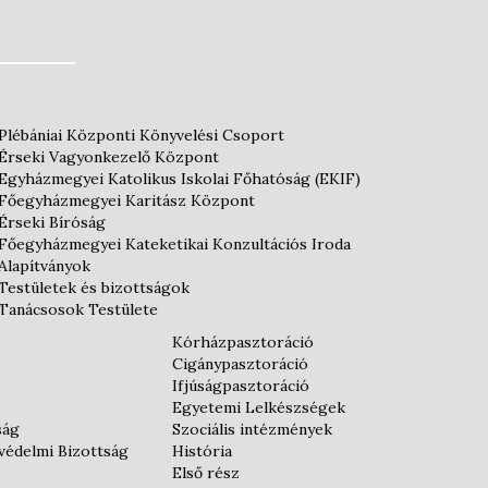
Plébániai Központi Könyvelési Csoport
Érseki Vagyonkezelő Központ
Egyházmegyei Katolikus Iskolai Főhatóság (EKIF)
Főegyházmegyei Karitász Központ
Érseki Bíróság
Főegyházmegyei Kateketikai Konzultációs Iroda
Alapítványok
Testületek és bizottságok
Tanácsosok Testülete
Kórházpasztoráció
Cigánypasztoráció
Ifjúságpasztoráció
Egyetemi Lelkészségek
ság
Szociális intézmények
védelmi Bizottság
História
Első rész