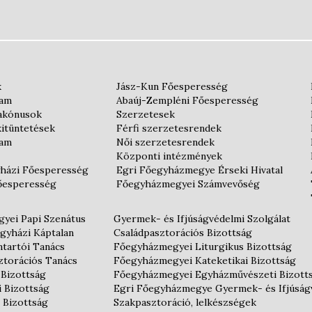
k
Jász-Kun Főesperesség
iam
Abaúj-Zempléni Főesperesség
iakónusok
Szerzetesek
kitüntetések
Férfi szerzetesrendek
iam
Női szerzetesrendek
Központi intézmények
házi Főesperesség
Egri Főegyházmegye Érseki Hivatal
őesperesség
Főegyházmegyei Számvevőség
yei Papi Szenátus
Gyermek- és Ifjúságvédelmi Szolgálat
gyházi Káptalan
Családpasztorációs Bizottság
tartói Tanács
Főegyházmegyei Liturgikus Bizottság
ztorációs Tanács
Főegyházmegyei Kateketikai Bizottság
 Bizottság
Főegyházmegyei Egyházművészeti Bizott
i Bizottság
Egri Főegyházmegye Gyermek- és Ifjúság
 Bizottság
Szakpasztoráció, lelkészségek