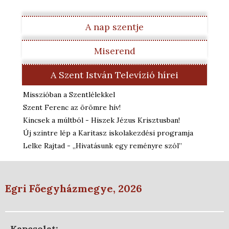
A nap szentje
Miserend
A Szent István Televízió hírei
Misszióban a Szentlélekkel
Szent Ferenc az örömre hív!
Kincsek a múltból - Hiszek Jézus Krisztusban!
Új szintre lép a Karitasz iskolakezdési programja
Lelke Rajtad - „Hivatásunk egy reményre szól”
Egri Főegyházmegye, 2026
Kapcsolat: