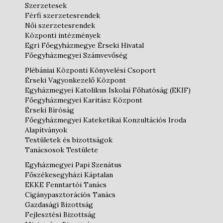
Szerzetesek
Férfi szerzetesrendek
Női szerzetesrendek
Központi intézmények
Egri Főegyházmegye Érseki Hivatal
Főegyházmegyei Számvevőség
Plébániai Központi Könyvelési Csoport
Érseki Vagyonkezelő Központ
Egyházmegyei Katolikus Iskolai Főhatóság (EKIF)
Főegyházmegyei Karitász Központ
Érseki Bíróság
Főegyházmegyei Kateketikai Konzultációs Iroda
Alapítványok
Testületek és bizottságok
Tanácsosok Testülete
Egyházmegyei Papi Szenátus
Főszékesegyházi Káptalan
EKKE Fenntartói Tanács
Cigánypasztorációs Tanács
Gazdasági Bizottság
Fejlesztési Bizottság