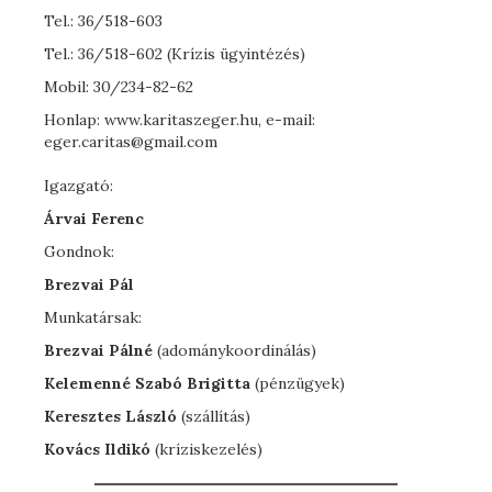
Tel.: 36/518-603
Tel.: 36/518-602 (Krízis ügyintézés)
Mobil: 30/234-82-62
Honlap: www.karitaszeger.hu, e-mail:
eger.caritas@gmail.com
Igazgató:
Árvai Ferenc
Gondnok:
Brezvai Pál
Munkatársak:
Brezvai Pálné
(adománykoordinálás)
Kelemenné Szabó Brigitta
(pénzügyek)
Keresztes László
(szállítás)
Kovács Ildikó
(kríziskezelés)