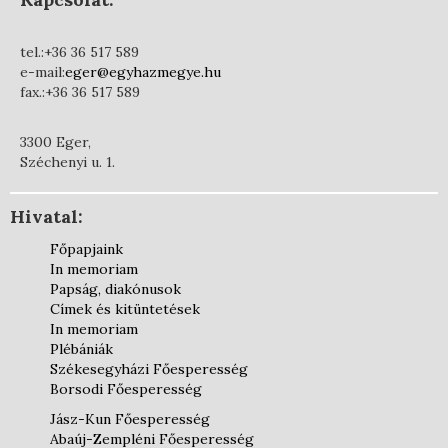
tel.:+36 36 517 589
e-mail:
eger@egyhazmegye.hu
fax.:+36 36 517 589
3300 Eger,
Széchenyi u. 1.
Hivatal:
Főpapjaink
In memoriam
Papság, diakónusok
Címek és kitüntetések
In memoriam
Plébániák
Székesegyházi Főesperesség
Borsodi Főesperesség
Jász-Kun Főesperesség
Abaúj-Zempléni Főesperesség