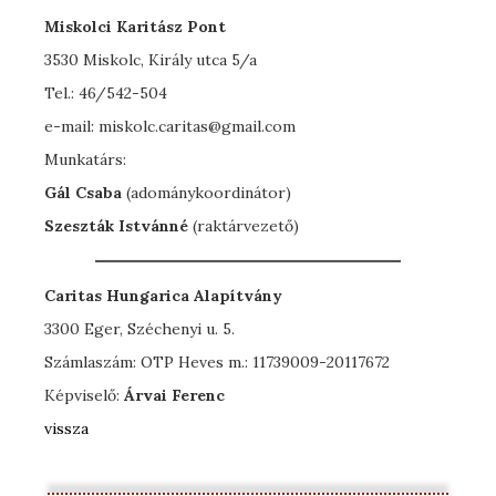
Miskolci Karitász Pont
3530 Miskolc, Király utca 5/a
Tel.: 46/542-504
e-mail: miskolc.caritas@gmail.com
Munkatárs:
Gál Csaba
(adománykoordinátor)
Szeszták Istvánné
(raktárvezető)
Caritas Hungarica Alapítvány
3300 Eger, Széchenyi u. 5.
Számlaszám: OTP Heves m.: 11739009-20117672
Képviselő:
Árvai Ferenc
vissza