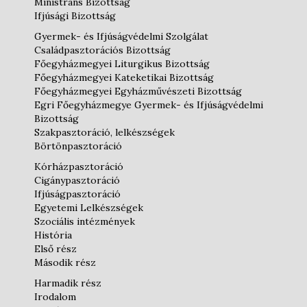
Ministráns Bizottság
Ifjúsági Bizottság
Gyermek- és Ifjúságvédelmi Szolgálat
Családpasztorációs Bizottság
Főegyházmegyei Liturgikus Bizottság
Főegyházmegyei Kateketikai Bizottság
Főegyházmegyei Egyházművészeti Bizottság
Egri Főegyházmegye Gyermek- és Ifjúságvédelmi
Bizottság
Szakpasztoráció, lelkészségek
Börtönpasztoráció
Kórházpasztoráció
Cigánypasztoráció
Ifjúságpasztoráció
Egyetemi Lelkészségek
Szociális intézmények
História
Első rész
Második rész
Harmadik rész
Irodalom