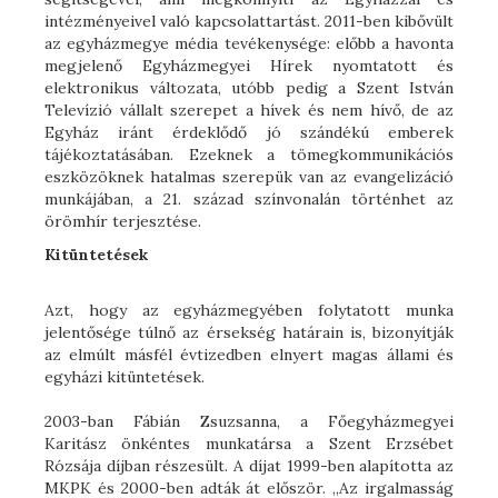
intézményeivel való kapcsolattartást. 2011-ben kibővült
az egyházmegye média tevékenysége: előbb a havonta
megjelenő Egyházmegyei Hírek nyomtatott és
elektronikus változata, utóbb pedig a Szent István
Televízió vállalt szerepet a hívek és nem hívő, de az
Egyház iránt érdeklődő jó szándékú emberek
tájékoztatásában. Ezeknek a tömegkommunikációs
eszközöknek hatalmas szerepük van az evangelizáció
munkájában, a 21. század színvonalán történhet az
örömhír terjesztése.
Kitüntetések
Azt, hogy az egyházmegyében folytatott munka
jelentősége túlnő az érsekség határain is, bizonyítják
az elmúlt másfél évtizedben elnyert magas állami és
egyházi kitüntetések.
2003-ban Fábián Zsuzsanna, a Főegyházmegyei
Karitász önkéntes munkatársa a Szent Erzsébet
Rózsája díjban részesült. A díjat 1999-ben alapította az
MKPK és 2000-ben adták át először. „Az irgalmasság