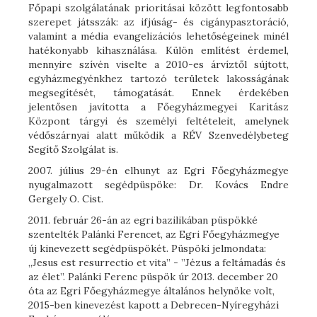
Főpapi szolgálatának prioritásai között legfontosabb
szerepet játsszák: az ifjúság- és cigánypasztoráció,
valamint a média evangelizációs lehetőségeinek minél
hatékonyabb kihasználása. Külön említést érdemel,
mennyire szívén viselte a 2010-es árvíztől sújtott,
egyházmegyénkhez tartozó területek lakosságának
megsegítését, támogatását. Ennek érdekében
jelentősen javította a Főegyházmegyei Karitász
Központ tárgyi és személyi feltételeit, amelynek
védőszárnyai alatt működik a RÉV Szenvedélybeteg
Segítő Szolgálat is.
2007. július 29-én elhunyt az Egri Főegyházmegye
nyugalmazott segédpüspöke: Dr. Kovács Endre
Gergely O. Cist.
2011. február 26-án az egri bazilikában püspökké
szentelték Palánki Ferencet, az Egri Főegyházmegye
új kinevezett segédpüspökét. Püspöki jelmondata:
„Jesus est resurrectio et vita” - ”Jézus a feltámadás és
az élet”. Palánki Ferenc püspök úr 2013. december 20
óta az Egri Főegyházmegye általános helynöke volt,
2015-ben kinevezést kapott a Debrecen-Nyíregyházi