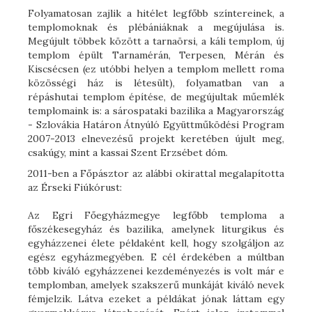
Folyamatosan zajlik a hitélet legfőbb színtereinek, a
templomoknak és plébániáknak a megújulása is.
Megújult többek között a tarnaörsi, a káli templom, új
templom épült Tarnamérán, Terpesen, Mérán és
Kiscsécsen (ez utóbbi helyen a templom mellett roma
közösségi ház is létesült), folyamatban van a
répáshutai templom építése, de megújultak műemlék
templomaink is: a sárospataki bazilika a Magyarország
- Szlovákia Határon Átnyúló Együttműködési Program
2007-2013 elnevezésű projekt keretében újult meg,
csakúgy, mint a kassai Szent Erzsébet dóm.
2011-ben a Főpásztor az alábbi okirattal megalapította
az Érseki Fiúkórust:
Az Egri Főegyházmegye legfőbb temploma a
főszékesegyház és bazilika, amelynek liturgikus és
egyházzenei élete példaként kell, hogy szolgáljon az
egész egyházmegyében. E cél érdekében a múltban
több kiváló egyházzenei kezdeményezés is volt már e
templomban, amelyek szakszerű munkáját kiváló nevek
fémjelzik. Látva ezeket a példákat jónak láttam egy