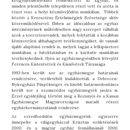
közgyűjteményekkel rendelkezett az Egyház, és
minden jelentősebb településen részt vett és azóta is
részt vesz a helyi közművelődési munkában. Többek
között a Keresztény Értelmiségiek Szövetsége aktív
közreműködésével. Ebben az időszakban az egyház
intézményeinek működésében nagy szerepet vállaltak
azok a szerzetesrendek, melyek folytatták a korábban
kényszerűen abbahagyott tevékenységüket, de vannak
újabb alapítású rendek is, melyek tagjai a lelkipásztori
munkában, a hitoktatásban és a karitatív munkában
tevékenykednek. Ilyen az egyházmegyénkben létrejött
Ferences Kistestvérek és Kisnővérek Társasága.
1993-ben került sor az egyházmegye határainak
rendezésére, területéből kialakították a Debrecen-
Nyíregyházi Püspökséget, és kisebb határmódosításra
került sor a szomszédos egyházmegyék javára is.
Ezzel egyidejűleg történt meg a Rozsnyói és a Kassai
Egyházmegye Magyarországon maradt részei
egyházkormányzatának rendezése.
Az ezredfordulón egyházmegyénk egyszerre
ünnepelte a világegyházzal Krisztus születésének
2000. és a magyar egyház fennállásának 1000.