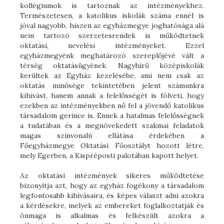
kollégiumok is tartoznak az intézményekhez.
Természetesen, a katolikus iskolák száma ennél is
jóval nagyobb, hiszen az egyházmegye joghatósága alá
nem tartozó szerzetesrendek is működtetnek
oktatási, nevelési intézményeket. Ezzel
egyházmegyénk meghatározó szereplőjévé vált a
térség oktatásügyének. Nagyhírű középiskolák
kerültek az Egyház kezelésébe, ami nem csak az
oktatás minősége tekintetében jelent számunkra
kihívást, hanem annak a felelősségét is fölveti, hogy
ezekben az intézményekben nő fel a jövendő katolikus
társadalom gerince is. Ennek a hatalmas felelősségnek
a tudatában és a megnövekedett szakmai feladatok
magas színvonalú ellátása érdekében a
Főegyházmegye Oktatási Főosztályt hozott létre,
mely Egerben, a Kispréposti palotában kapott helyet.
Az oktatási intézmények sikeres működtetése
bizonyítja azt, hogy az egyház fogékony a társadalom
legfontosabb kihívásaira, és képes választ adni azokra
a kérdésekre, melyek az embereket foglalkoztatják és
önmaga is alkalmas és felkészült azokra a