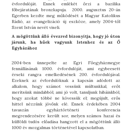
évfordulóját. Ennek emlékét őrzi a bazilika
főbejáratának bronzkapuja. 2000. augusztus 20-án
Egerben kezdte meg működését a Magyar Katolikus
Rádió, az evangelizáció új eszköze, amely 2004-től
Szent István nevét viseli.
A mögöttünk álló évezred bizonyítja, hogy jó úton
járunk, ha hűek vagyunk Istenhez és az Ő
Egyházához
2004-ben ünnepelte az Egri Főegyházmegye
fennállásának 1000. évfordulóját, ami egybeesett
érseki rangra emelkedésének 200. évfordulójával.
Ezeknek az évfordulóknak a kapcsán adódott az
alkalom, hogy számot vessünk múltunkkal, erőt
merítsünk mindabból, ami jó volt, tanuljunk hibáinkból,
hogy azokat többé ne kövessük el; megújult, erős
hittel nézzünk jövőnk elé. Ennek érdekében 2004
tavaszán egyháztörténeti konferencia
megrendezésére került sor, melyen számos hazai és
külföldi tudós előadása hangzott el a mögöttünk álló
1000 év mozgalmas történetével kapcsolatban.