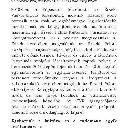
változásokra, melyeket a 21. század megkíván.
2010-ben a Főpásztor létrehozta az Érseki
Vagyonkezelő Központot, melynek feladatai közé
tartozik nem csak az egyházmegye legjelentősebb
ingatlanainak és közgyűjteményeinek működtetése,
hanem az egri Érseki Palota Kulturális, Turisztikai és
Látogatóközpont EU-s projekt megvalósítása is.
Ennek keretében megvalósult az Érseki Palota
középső szárnyának teljes felújítása, ahol a kiállítások
mellett előadótermek, kávézó, és egyéb, a látogatók
kényelmét szolgáló létesítmények kaptak helyet. A
beruházás 2015 végén fejeződött be és 2016 elejétől
egyháztörténeti és egyházművészeti kiállításokkal,
történeti enteriőrökkel fogadja a látogatókat. A
rekonstrukció keretében megújult az Érseki Palota
előkertje is. Ez egyfajta nyitás volt a társadalom felé,
hívők és nem hívők kerülnek az egyházmegye
központjának közelébe. Az ÉVK igazgatójának
feladatait Ficzek László általános helynök, prépost-
kanonok, érseki irodaigazgató látja el.
Egyházunk a kultúra és a tudomány egyik
letéteményese