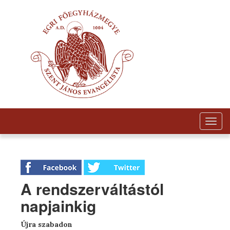
Togg
navig
A rendszerváltástól
napjainkig
Újra szabadon