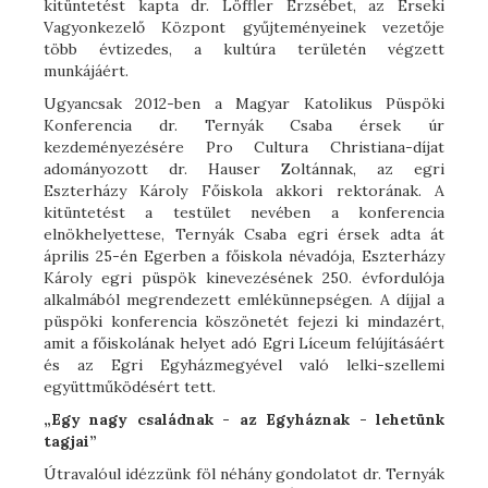
kitüntetést kapta dr. Löffler Erzsébet, az Érseki
Vagyonkezelő Központ gyűjteményeinek vezetője
több évtizedes, a kultúra területén végzett
munkájáért.
Ugyancsak 2012-ben a Magyar Katolikus Püspöki
Konferencia dr. Ternyák Csaba érsek úr
kezdeményezésére Pro Cultura Christiana-díjat
adományozott dr. Hauser Zoltánnak, az egri
Eszterházy Károly Főiskola akkori rektorának. A
kitüntetést a testület nevében a konferencia
elnökhelyettese, Ternyák Csaba egri érsek adta át
április 25-én Egerben a főiskola névadója, Eszterházy
Károly egri püspök kinevezésének 250. évfordulója
alkalmából megrendezett emlékünnepségen. A díjjal a
püspöki konferencia köszönetét fejezi ki mindazért,
amit a főiskolának helyet adó Egri Líceum felújításáért
és az Egri Egyházmegyével való lelki-szellemi
együttműködésért tett.
„Egy nagy családnak - az Egyháznak - lehetünk
tagjai”
Útravalóul idézzünk föl néhány gondolatot dr. Ternyák