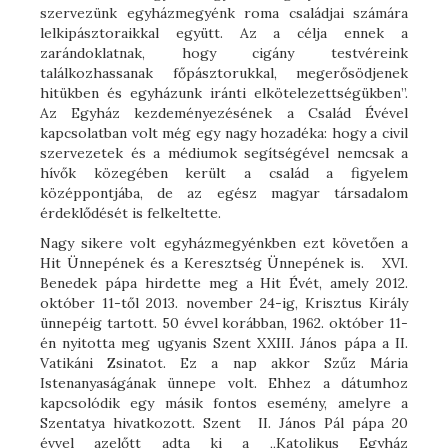
szervezünk egyházmegyénk roma családjai számára
lelkipásztoraikkal együtt. Az a célja ennek a
zarándoklatnak, hogy cigány testvéreink
találkozhassanak főpásztorukkal, megerősödjenek
hitükben és egyházunk iránti elkötelezettségükben”.
Az Egyház kezdeményezésének a Család Évével
kapcsolatban volt még egy nagy hozadéka: hogy a civil
szervezetek és a médiumok segítségével nemcsak a
hívők közegében került a család a figyelem
középpontjába, de az egész magyar társadalom
érdeklődését is felkeltette.
Nagy sikere volt egyházmegyénkben ezt követően a
Hit Ünnepének és a Keresztség Ünnepének is. XVI.
Benedek pápa hirdette meg a Hit Évét, amely 2012.
október 11-től 2013. november 24-ig, Krisztus Király
ünnepéig tartott. 50 évvel korábban, 1962. október 11-
én nyitotta meg ugyanis Szent XXIII. János pápa a II.
Vatikáni Zsinatot. Ez a nap akkor Szűz Mária
Istenanyaságának ünnepe volt. Ehhez a dátumhoz
kapcsolódik egy másik fontos esemény, amelyre a
Szentatya hivatkozott. Szent II. János Pál pápa 20
évvel azelőtt adta ki a „Katolikus Egyház