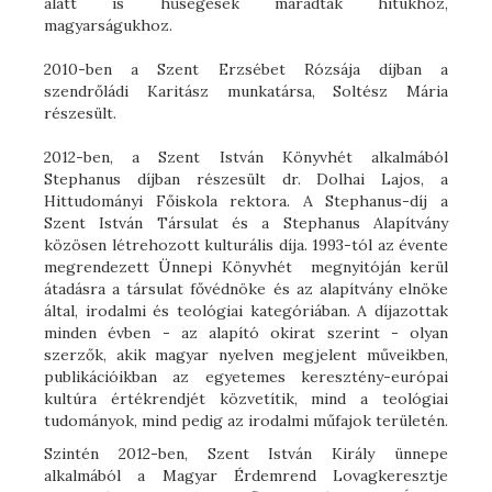
alatt is hűségesek maradtak hitükhöz,
magyarságukhoz.
2010-ben a Szent Erzsébet Rózsája díjban a
szendrőládi Karitász munkatársa, Soltész Mária
részesült.
2012-ben, a Szent István Könyvhét alkalmából
Stephanus díjban részesült dr. Dolhai Lajos, a
Hittudományi Főiskola rektora. A Stephanus-díj a
Szent István Társulat és a Stephanus Alapítvány
közösen létrehozott kulturális díja. 1993-tól az évente
megrendezett Ünnepi Könyvhét megnyitóján kerül
átadásra a társulat fővédnöke és az alapítvány elnöke
által, irodalmi és teológiai kategóriában. A díjazottak
minden évben - az alapító okirat szerint - olyan
szerzők, akik magyar nyelven megjelent műveikben,
publikációikban az egyetemes keresztény-európai
kultúra értékrendjét közvetítik, mind a teológiai
tudományok, mind pedig az irodalmi műfajok területén.
Szintén 2012-ben, Szent István Király ünnepe
alkalmából a Magyar Érdemrend Lovagkeresztje