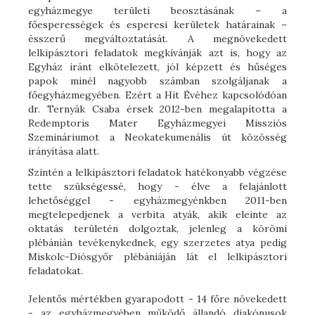
egyházmegye területi beosztásának – a
főesperességek és esperesi kerületek határainak –
ésszerű megváltoztatását. A megnövekedett
lelkipásztori feladatok megkívánják azt is, hogy az
Egyház iránt elkötelezett, jól képzett és hűséges
papok minél nagyobb számban szolgáljanak a
főegyházmegyében. Ezért a Hit Évéhez kapcsolódóan
dr. Ternyák Csaba érsek 2012-ben megalapította a
Redemptoris Mater Egyházmegyei Missziós
Szemináriumot a Neokatekumenális út közösség
irányítása alatt.
Szintén a lelkipásztori feladatok hatékonyabb végzése
tette szükségessé, hogy - élve a felajánlott
lehetőséggel - egyházmegyénkben 2011-ben
megtelepedjenek a verbita atyák, akik eleinte az
oktatás területén dolgoztak, jelenleg a körömi
plébánián tevékenykednek, egy szerzetes atya pedig
Miskolc-Diósgyőr plébániáján lát el lelkipásztori
feladatokat.
Jelentős mértékben gyarapodott - 14 főre növekedett
- az egyházmegyében működő állandó diakónusok