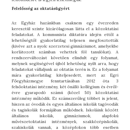
Felelősség az oktatásügyért
Az Egyház hazánkban csaknem egy évezreden
keresztül szinte kizárólagosan látta el a közoktatási
feladatokat. A kommunista diktatúra idején ettől a
lehetőségtől gyakorlatilag teljesen megfosztották
(kivéve azt a nyolc szerzetesi gimnáziumot, amelyekbe
korlátozott számban vehettek föl tanulókat). A
rendszerváltozást követően elindult egy folyamat,
melynek segítségével újból lehetőség nyílt arra, hogy
feladatokat vállaljunk az oktatás terén is. Ez a folyamat
mára gyakorlatilag kiteljesedett, mert az Egri
Főegyházmegye fenntartásában 2012 óta 3
felsőoktatási intézmény, két önálló kollégium és évről-
évre gyarapodó számú (közel 50) közoktatási
intézmény működik. Ez számszerűleg többet is jelent,
hiszen az óvodák és egyes általános iskolák tagóvodák
és tagiskolák formájában működnek. Iskoláink között
általános iskolák, gimnáziumok, alapfokú
művészetoktatási intézmények, szakközépiskolák,
szakiskolák vannak, a középfokon több esetben