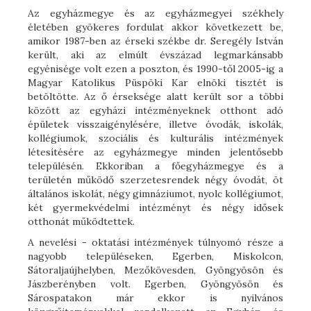
Az egyházmegye és az egyházmegyei székhely
életében gyökeres fordulat akkor következett be,
amikor 1987-ben az érseki székbe dr. Seregély István
került, aki az elmúlt évszázad legmarkánsabb
egyénisége volt ezen a poszton, és 1990-től 2005-ig a
Magyar Katolikus Püspöki Kar elnöki tisztét is
betöltötte. Az ő érseksége alatt került sor a többi
között az egyházi intézményeknek otthont adó
épületek visszaigénylésére, illetve óvodák, iskolák,
kollégiumok, szociális és kulturális intézmények
létesítésére az egyházmegye minden jelentősebb
településén. Ekkoriban a főegyházmegye és a
területén működő szerzetesrendek négy óvodát, öt
általános iskolát, négy gimnáziumot, nyolc kollégiumot,
két gyermekvédelmi intézményt és négy idősek
otthonát működtettek.
A nevelési - oktatási intézmények túlnyomó része a
nagyobb településeken, Egerben, Miskolcon,
Sátoraljaújhelyben, Mezőkövesden, Gyöngyösön és
Jászberényben volt. Egerben, Gyöngyösön és
Sárospatakon már ekkor is nyilvános