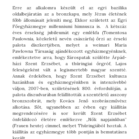
Erre az alkalomra készült el az egri bazilika
oldalbejáratán az a bronzkapu, mely Jézus életének
főbb állomásait jeleníti meg. Ekkor született az Egri
Főegyházmegye millenniumi himnusza is. A kétszáz
éves érsekség jubileumát egy emlékfa (Tomentosa
Paulownia, közkeletű nevén császárfa) őrzi az érseki
palota díszkertjében, melyet a weimari Maria
Pawlowna Társaság ajándékozott egyházmegyénknek,
emlékeztetve arra, hogy Sárospatak szülötte Árpád-
házi Szent Erzsébet, a thüringiai őrgróf, Lajos
feleségeként vált a legismertebb magyar szentté.
Annak érdekében, hogy Szent Erzsébet kultusza
hazánkban és egyházmegyénkben is intenzívebbé
váljon, 2007-ben, születésének 800. évfordulóján, a
palota díszudvarában felállították a szentéletű asszony
bronzszobrát, mely Kovács Jenő szobrászművész
alkotása. Sőt, ugyanebben az évben egy kiállítás
megrendezésére is sor került Szent Erzsébet
önfeláldozó életére emlékezve „Nők napjainkban”
(Frauen heute) címmel, melyet Thüringiából hoztak. A
kiállítás az egyházmegye több pontján is bemutatásra
került.