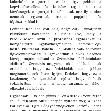
különböző csoportok részére, így például a
képviselőtestületi és karitász tagok, a roma
közösségek csoportjai is találkoztak már ily módon
nemcsak egymással, hanem papjaikkal és
főpásztorukkal is.
Fentebb már szó volt róla, hogy 2008 januárjában
kezdődött hazánkban a Biblia Éve, mely a
katolikusokon kívül a protestáns egyházakat is
mozgósította. Egyházmegyénkben - nemcsak egy
méltó kiállítással, hanem - a Bibliára való fokozott
figyelemfelhívással is igyekeztünk a hívek életének
középpontjába állítani a Szentírást. Plébániáinkon
bibliaórák, Szentírás magyarázatok kezdődtek annak
érdekében, hogy az érdeklődők mind jobban
megismerhessék Isten Igéjét. Érdekes, hogy ez a
kezdeményezés olyan átütő erejű volt, hogy plébániák
sokaságában mind a mai napig tartanak az akkor
elkezdett bibliaórák.
Ugyancsak 2008-ban, június 29-én a deteki Szent Péter
és Pál templom búcsúünnepén nyitotta meg a Szent
Pál évet az Egri Főegyházmegyében Ternyák Csaba
érsek úr. A jubileumi évet a Szentatya az apostol