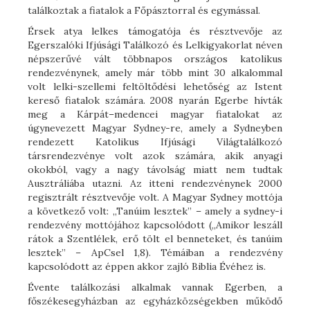
találkoztak a fiatalok a Főpásztorral és egymással.
Érsek atya lelkes támogatója és résztvevője az
Egerszalóki Ifjúsági Találkozó és Lelkigyakorlat néven
népszerűvé vált többnapos országos katolikus
rendezvénynek, amely már több mint 30 alkalommal
volt lelki-szellemi feltöltődési lehetőség az Istent
kereső fiatalok számára. 2008 nyarán Egerbe hívták
meg a Kárpát–medencei magyar fiatalokat az
úgynevezett Magyar Sydney-re, amely a Sydneyben
rendezett Katolikus Ifjúsági Világtalálkozó
társrendezvénye volt azok számára, akik anyagi
okokból, vagy a nagy távolság miatt nem tudtak
Ausztráliába utazni. Az itteni rendezvénynek 2000
regisztrált résztvevője volt. A Magyar Sydney mottója
a következő volt: „Tanúim lesztek” – amely a sydney-i
rendezvény mottójához kapcsolódott („Amikor leszáll
rátok a Szentlélek, erő tölt el benneteket, és tanúim
lesztek” – ApCsel 1,8). Témáiban a rendezvény
kapcsolódott az éppen akkor zajló Biblia Évéhez is.
Évente találkozási alkalmak vannak Egerben, a
főszékesegyházban az egyházközségekben működő