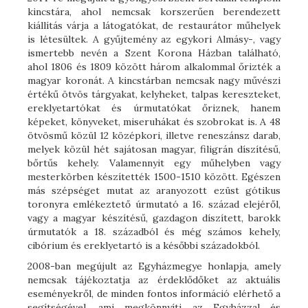
kincstára, ahol nemcsak korszerűen berendezett
kiállítás várja a látogatókat, de restaurátor műhelyek
is létesültek. A gyűjtemény az egykori Almásy-, vagy
ismertebb nevén a Szent Korona Házban található,
ahol 1806 és 1809 között három alkalommal őrizték a
magyar koronát. A kincstárban nemcsak nagy művészi
értékű ötvös tárgyakat, kelyheket, talpas kereszteket,
ereklyetartókat és úrmutatókat őriznek, hanem
képeket, könyveket, miseruhákat és szobrokat is. A 48
ötvösmű közül 12 középkori, illetve reneszánsz darab,
melyek közül hét sajátosan magyar, filigrán díszítésű,
bőrtűs kehely. Valamennyit egy műhelyben vagy
mesterkörben készítették 1500-1510 között. Egészen
más szépséget mutat az aranyozott ezüst gótikus
toronyra emlékeztető úrmutató a 16. század elejéről,
vagy a magyar készítésű, gazdagon díszített, barokk
úrmutatók a 18. századból és még számos kehely,
cibórium és ereklyetartó is a későbbi századokból.
2008-ban megújult az Egyházmegye honlapja, amely
nemcsak tájékoztatja az érdeklődőket az aktuális
eseményekről, de minden fontos információ elérhető a
segítségével, ami megkönnyíti az Egyházzal és