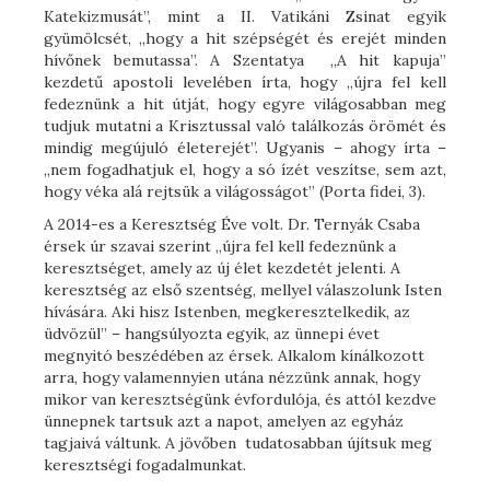
Katekizmusát”, mint a II. Vatikáni Zsinat egyik
gyümölcsét, „hogy a hit szépségét és erejét minden
hívőnek bemutassa”. A Szentatya „A hit kapuja”
kezdetű apostoli levelében írta, hogy „újra fel kell
fedeznünk a hit útját, hogy egyre világosabban meg
tudjuk mutatni a Krisztussal való találkozás örömét és
mindig megújuló életerejét”. Ugyanis – ahogy írta –
„nem fogadhatjuk el, hogy a só ízét veszítse, sem azt,
hogy véka alá rejtsük a világosságot” (Porta fidei, 3).
A 2014-es a Keresztség Éve volt. Dr. Ternyák Csaba
érsek úr szavai szerint „újra fel kell fedeznünk a
keresztséget, amely az új élet kezdetét jelenti. A
keresztség az első szentség, mellyel válaszolunk Isten
hívására. Aki hisz Istenben, megkeresztelkedik, az
üdvözül” – hangsúlyozta egyik, az ünnepi évet
megnyitó beszédében az érsek. Alkalom kínálkozott
arra, hogy valamennyien utána nézzünk annak, hogy
mikor van keresztségünk évfordulója, és attól kezdve
ünnepnek tartsuk azt a napot, amelyen az egyház
tagjaivá váltunk. A jövőben tudatosabban újítsuk meg
keresztségi fogadalmunkat.