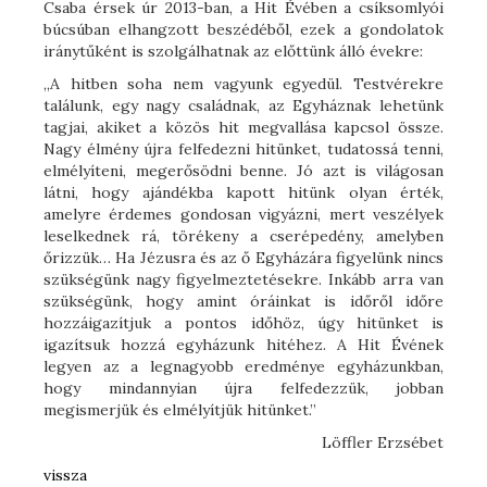
Csaba érsek úr 2013-ban, a Hit Évében a csíksomlyói
búcsúban elhangzott beszédéből, ezek a gondolatok
iránytűként is szolgálhatnak az előttünk álló évekre:
„A hitben soha nem vagyunk egyedül. Testvérekre
találunk, egy nagy családnak, az Egyháznak lehetünk
tagjai, akiket a közös hit megvallása kapcsol össze.
Nagy élmény újra felfedezni hitünket, tudatossá tenni,
elmélyíteni, megerősödni benne. Jó azt is világosan
látni, hogy ajándékba kapott hitünk olyan érték,
amelyre érdemes gondosan vigyázni, mert veszélyek
leselkednek rá, törékeny a cserépedény, amelyben
őrizzük… Ha Jézusra és az ő Egyházára figyelünk nincs
szükségünk nagy figyelmeztetésekre. Inkább arra van
szükségünk, hogy amint óráinkat is időről időre
hozzáigazítjuk a pontos időhöz, úgy hitünket is
igazítsuk hozzá egyházunk hitéhez. A Hit Évének
legyen az a legnagyobb eredménye egyházunkban,
hogy mindannyian újra felfedezzük, jobban
megismerjük és elmélyítjük hitünket.”
Löffler Erzsébet
vissza