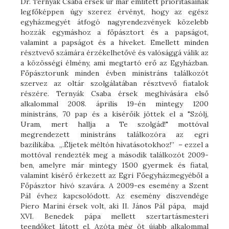
Dr. Ternyák Csaba érsek úr már említett prioritásainak
legfőképpen úgy szerez érvényt, hogy az egész
egyházmegyét átfogó nagyrendezvények közelebb
hozzák egymáshoz a főpásztort és a papságot,
valamint a papságot és a híveket. Emellett minden
résztvevő számára érzékelhetővé és valósággá válik az
a közösségi élmény, ami megtartó erő az Egyházban.
Főpásztorunk minden évben ministráns találkozót
szervez az oltár szolgálatában résztvevő fiatalok
részére. Ternyák Csaba érsek meghívására első
alkalommal 2008. április 19-én mintegy 1200
ministráns, 70 pap és a kísérőik jöttek el a "Szólj,
Uram, mert hallja a Te szolgád!" mottóval
megrendezett ministráns találkozóra az egri
bazilikába. „.Éljetek méltón hivatásotokhoz!” – ezzel a
mottóval rendezték meg a második találkozót 2009-
ben, amelyre már mintegy 1500 gyermek és fiatal,
valamint kísérő érkezett az Egri Főegyházmegyéből a
Főpásztor hívó szavára. A 2009-es esemény a Szent
Pál évhez kapcsolódott. Az esemény díszvendége
Piero Marini érsek volt, aki II. János Pál pápa, majd
XVI. Benedek pápa mellett szertartásmesteri
teendőket látott el. Azóta még öt újabb alkalommal