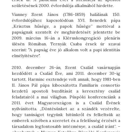
születésének 2000. évfordulója alkalmából hirdette.
Vianney Szent János (1786-1859) halálának 150.
évfordulójához kapcsolódóan XVI. Benedek pápa
„Krisztus hűsége, a papok hűsége” mottóval a
papságnak szentelt év meghirdetését jelentette be
2009. március 16-án a Kléruskongregáció plenáris
ülésén Rómában. Ternyák Csaba érsek úr szavai
szerint: "A papság éve jó alkalom volt a papi identitás
elmélyítésére".
2010. december 26-án, Szent Család vasárnapján
kezdődött a Család Éve, ami 2011. december 30-ig
tartott. Harminc esztendeje volt annak, hogy 1981-ben
II. János Pál pápa kibocsátotta Familiaris consortio
kezdetű apostoli buzdítását a keresztény család
feladatairól a mai világban. Püspöki konferenciánk a
2011. évet Magyarországon is a Család Évének
nyilvánította. „Döntésünket az a szándék vezérelte,
hogy tanúságot tegyünk hitünkről és felkeltsük az
emberek szívében a szeretet és a felelősség érzését a
társadalom legfontosabb intézménye, a család iránt”. –