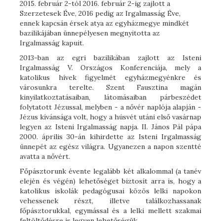
2015. február 2-tól 2016. február 2-ig zajlott a
Szerzetesek Éve, 2016 pedig az Irgalmasság Éve,
ennek kapcsán érsek atya az egyházmegye mindkét
bazilikájában ünnepélyesen megnyitotta az
Irgalmasság kapuit.
2013-ban az egri bazilikában zajlott az Isteni
Irgalmasság V. Országos Konferenciája, mely a
katolikus hívek figyelmét egyházmegyénkre és
városunkra terelte. Szent Fausztina magán
kinyilatkoztatásaiban, látomásaiban párbeszédet
folytatott Jézussal, melyben - a nővér naplója alapján -
Jézus kívánsága volt, hogy a húsvét utáni első vasárnap
legyen az Isteni Irgalmasság napja. II. János Pál pápa
2000. április 30-án kihirdette az Isteni Irgalmasság
ünnepét az egész világra. Ugyanezen a napon szentté
avatta a nővért.
Főpásztorunk évente legalább két alkalommal (a tanév
elején és végén) lehetőséget biztosít arra is, hogy a
katolikus iskolák pedagógusai közös lelki napokon
vehessenek részt, illetve találkozhassanak
főpásztorukkal, egymással és a lelki mellett szakmai
feltöltődésre is legyen lehetőségük.