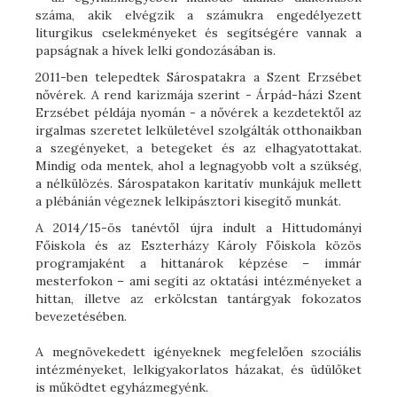
száma, akik elvégzik a számukra engedélyezett
liturgikus cselekményeket és segítségére vannak a
papságnak a hívek lelki gondozásában is.
2011-ben telepedtek Sárospatakra a Szent Erzsébet
nővérek. A rend karizmája szerint - Árpád-házi Szent
Erzsébet példája nyomán - a nővérek a kezdetektől az
irgalmas szeretet lelkületével szolgálták otthonaikban
a szegényeket, a betegeket és az elhagyatottakat.
Mindig oda mentek, ahol a legnagyobb volt a szükség,
a nélkülözés. Sárospatakon karitatív munkájuk mellett
a plébánián végeznek lelkipásztori kisegítő munkát.
A 2014/15-ös tanévtől újra indult a Hittudományi
Főiskola és az Eszterházy Károly Főiskola közös
programjaként a hittanárok képzése – immár
mesterfokon – ami segíti az oktatási intézményeket a
hittan, illetve az erkölcstan tantárgyak fokozatos
bevezetésében.
A megnövekedett igényeknek megfelelően szociális
intézményeket, lelkigyakorlatos házakat, és üdülőket
is működtet egyházmegyénk.