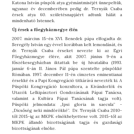
Katona István püspök atya gyémántmiséjét ünnepeltük,
ugyanaz év decemberében pedig dr. Ternyák Csaba
érsek atya 60. születésnapjáért adtunk hálát a
mindenható Istennek.
Új érsek a főegyházmegye élén
2007. március 15–én XVI. Benedek pápa elfogadta dr.
Seregély István egy évvel korábban kelt lemondását, és
dr. Ternyák Csaba érseket nevezte ki az Egri
Főegyházmegye élére, akit 2007. június 9-én a
főszékesegyházban iktattak be új hivatalába (1993.
január 6-án II. János Pál pápa szentelte püspökké
Rómában. 1997. december 11-én címzetes eminentianai
érsekké és a Papi Kongregáció titkárává nevezték ki. A
Püspöki Kongregáció konzultora, a Kivándorlók és
Utazók Lelkipásztori Gondozásának Pápai Tanácsa,
valamint a Kultúra Pápai Tanácsának tagja volt).
Püspöki jelmondata: „Ipsi gloria in saecula” -
„Dicsőség neki mindörökké”. Dr. Ternyák Csaba 2010-
től 2015-ig az MKPK elnökhelyettese volt. 2015-től az
MKPK állandó bizottságának tagja és gazdasági
bizottságának elnöke.