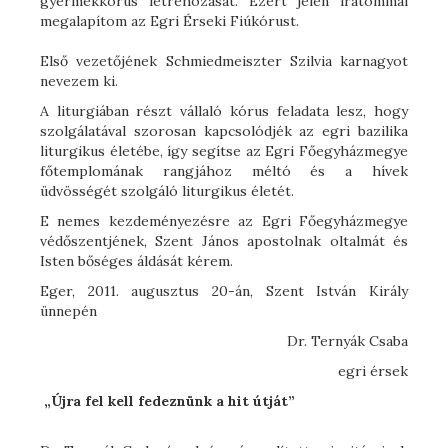
gyermekkórus létrehozását. Ezért jelen iratommal
megalapítom az Egri Érseki Fiúkórust.
Első vezetőjének Schmiedmeiszter Szilvia karnagyot
nevezem ki.
A liturgiában részt vállaló kórus feladata lesz, hogy
szolgálatával szorosan kapcsolódjék az egri bazilika
liturgikus életébe, így segítse az Egri Főegyházmegye
főtemplomának rangjához méltó és a hívek
üdvösségét szolgáló liturgikus életét.
E nemes kezdeményezésre az Egri Főegyházmegye
védőszentjének, Szent János apostolnak oltalmát és
Isten bőséges áldását kérem.
Eger, 2011. augusztus 20-án, Szent István Király
ünnepén
Dr. Ternyák Csaba
egri érsek
„Újra fel kell fedeznünk a hit útját”