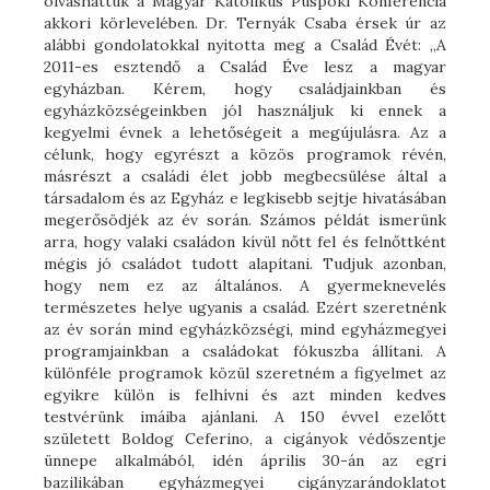
olvashattuk a Magyar Katolikus Püspöki Konferencia
akkori körlevelében. Dr. Ternyák Csaba érsek úr az
alábbi gondolatokkal nyitotta meg a Család Évét: „A
2011-es esztendő a Család Éve lesz a magyar
egyházban. Kérem, hogy családjainkban és
egyházközségeinkben jól használjuk ki ennek a
kegyelmi évnek a lehetőségeit a megújulásra. Az a
célunk, hogy egyrészt a közös programok révén,
másrészt a családi élet jobb megbecsülése által a
társadalom és az Egyház e legkisebb sejtje hivatásában
megerősödjék az év során. Számos példát ismerünk
arra, hogy valaki családon kívül nőtt fel és felnőttként
mégis jó családot tudott alapítani. Tudjuk azonban,
hogy nem ez az általános. A gyermeknevelés
természetes helye ugyanis a család. Ezért szeretnénk
az év során mind egyházközségi, mind egyházmegyei
programjainkban a családokat fókuszba állítani. A
különféle programok közül szeretném a figyelmet az
egyikre külön is felhívni és azt minden kedves
testvérünk imáiba ajánlani. A 150 évvel ezelőtt
született Boldog Ceferino, a cigányok védőszentje
ünnepe alkalmából, idén április 30-án az egri
bazilikában egyházmegyei cigányzarándoklatot