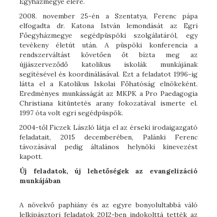
Egyházmegye élére.
2008. november 25-én a Szentatya, Ferenc pápa
elfogadta dr. Katona István lemondását az Egri
Főegyházmegye segédpüspöki szolgálatáról, egy
tevékeny életút után. A püspöki konferencia a
rendszerváltást követően őt bízta meg az
újjászerveződő katolikus iskolák munkájának
segítésével és koordinálásával. Ezt a feladatot 1996-ig
látta el a Katolikus Iskolai Főhatóság elnökeként.
Eredményes munkásságát az MKPK a Pro Paedagogia
Christiana kitüntetés arany fokozatával ismerte el.
1997 óta volt egri segédpüspök.
2004-től Ficzek László látja el az érseki irodaigazgató
feladatait, 2015 decemberében, Palánki Ferenc
távozásával pedig általános helynöki kinevezést
kapott.
Új feladatok, új lehetőségek az evangelizáció
munkájában
A növekvő paphiány és az egyre bonyolultabbá váló
lelkipásztori feladatok 2012-ben indokolttá tették az