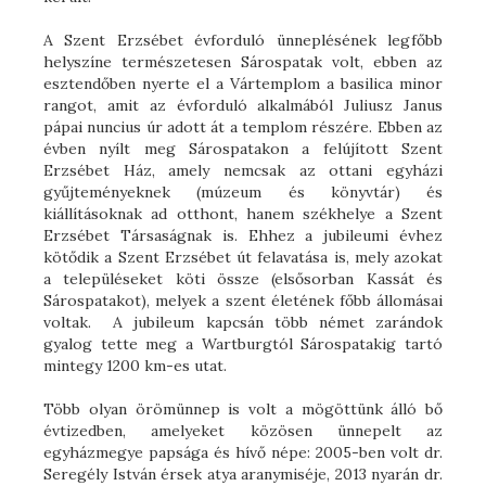
A Szent Erzsébet évforduló ünneplésének legfőbb
helyszíne természetesen Sárospatak volt, ebben az
esztendőben nyerte el a Vártemplom a basilica minor
rangot, amit az évforduló alkalmából Juliusz Janus
pápai nuncius úr adott át a templom részére. Ebben az
évben nyílt meg Sárospatakon a felújított Szent
Erzsébet Ház, amely nemcsak az ottani egyházi
gyűjteményeknek (múzeum és könyvtár) és
kiállításoknak ad otthont, hanem székhelye a Szent
Erzsébet Társaságnak is. Ehhez a jubileumi évhez
kötődik a Szent Erzsébet út felavatása is, mely azokat
a településeket köti össze (elsősorban Kassát és
Sárospatakot), melyek a szent életének főbb állomásai
voltak. A jubileum kapcsán több német zarándok
gyalog tette meg a Wartburgtól Sárospatakig tartó
mintegy 1200 km-es utat.
Több olyan örömünnep is volt a mögöttünk álló bő
évtizedben, amelyeket közösen ünnepelt az
egyházmegye papsága és hívő népe: 2005-ben volt dr.
Seregély István érsek atya aranymiséje, 2013 nyarán dr.