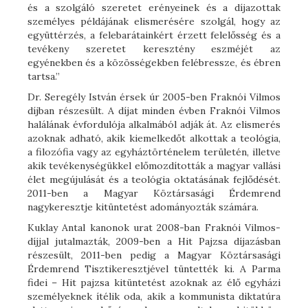
és a szolgáló szeretet erényeinek és a díjazottak
személyes példájának elismerésére szolgál, hogy az
együttérzés, a felebarátainkért érzett felelősség és a
tevékeny szeretet keresztény eszméjét az
egyénekben és a közösségekben felébressze, és ébren
tartsa.”
Dr. Seregély István érsek úr 2005-ben Fraknói Vilmos
díjban részesült. A díjat minden évben Fraknói Vilmos
halálának évfordulója alkalmából adják át. Az elismerés
azoknak adható, akik kiemelkedőt alkottak a teológia,
a filozófia vagy az egyháztörténelem területén, illetve
akik tevékenységükkel előmozdították a magyar vallási
élet megújulását és a teológia oktatásának fejlődését.
2011-ben a Magyar Köztársasági Érdemrend
nagykeresztje kitüntetést adományozták számára.
Kuklay Antal kanonok urat 2008-ban Fraknói Vilmos-
díjjal jutalmazták, 2009-ben a Hit Pajzsa díjazásban
részesült, 2011-ben pedig a Magyar Köztársasági
Érdemrend Tisztikeresztjével tüntették ki. A Parma
fidei – Hit pajzsa kitüntetést azoknak az élő egyházi
személyeknek ítélik oda, akik a kommunista diktatúra