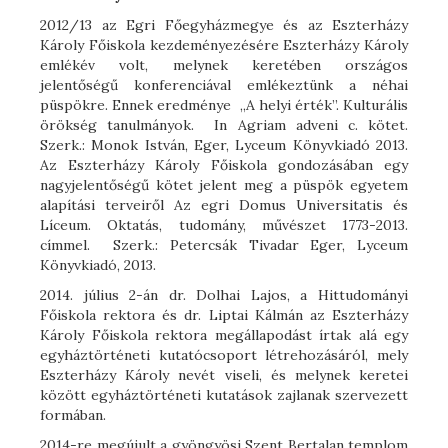
2012/13 az Egri Főegyházmegye és az Eszterházy
Károly Főiskola kezdeményezésére Eszterházy Károly
emlékév volt, melynek keretében országos
jelentőségű konferenciával emlékeztünk a néhai
püspökre. Ennek eredménye „A helyi érték”. Kulturális
örökség tanulmányok. In Agriam adveni c. kötet.
Szerk.: Monok István, Eger, Lyceum Könyvkiadó 2013.
Az Eszterházy Károly Főiskola gondozásában egy
nagyjelentőségű kötet jelent meg a püspök egyetem
alapítási terveiről Az egri Domus Universitatis és
Líceum. Oktatás, tudomány, művészet 1773-2013.
címmel. Szerk.: Petercsák Tivadar Eger, Lyceum
Könyvkiadó, 2013.
2014. július 2-án dr. Dolhai Lajos, a Hittudományi
Főiskola rektora és dr. Liptai Kálmán az Eszterházy
Károly Főiskola rektora megállapodást írtak alá egy
egyháztörténeti kutatócsoport létrehozásáról, mely
Eszterházy Károly nevét viseli, és melynek keretei
között egyháztörténeti kutatások zajlanak szervezett
formában.
2014-re megújult a gyöngyösi Szent Bertalan templom