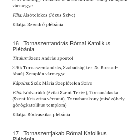
vármegye
Filia:
Alsótelekes (Jézus Szíve)
Ellátja: Szendrő plébánia
16. Tornaszentandrás Római Katolikus
Plébánia
Titulus:
Szent András apostol
3765 Tornaszentandrás, Szabadság tér 25. Borsod-
Abaúj-Zemplén vármegye
Kápolna:
Szűz Mária Szeplőtelen Szíve
Filia:
Bódvarákó (Avilai Szent Teréz), Tornanádaska
(Szent Krisztina vértanú), Tornabarakony (misézőhely:
görögkatolikus templom)
Ellátja: Bódvaszilas plébánia
17. Tornaszentjakab Római Katolikus
Plébánia