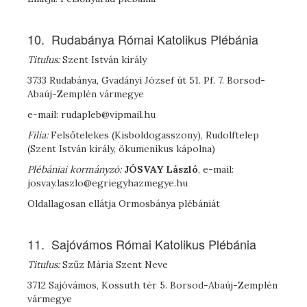
10. Rudabánya Római Katolikus Plébánia
Titulus:
Szent István király
3733 Rudabánya, Gvadányi József út 51. Pf. 7. Borsod-
Abaúj-Zemplén vármegye
e-mail: rudapleb@vipmail.hu
Filia:
Felsőtelekes (Kisboldogasszony), Rudolftelep
(Szent István király, ökumenikus kápolna)
Plébániai kormányzó:
J
ÓSVAY
László
, e-mail:
josvay.laszlo@egriegyhazmegye.hu
Oldallagosan ellátja Ormosbánya plébániát
11. Sajóvámos Római Katolikus Plébánia
Titulus:
Szűz Mária Szent Neve
3712 Sajóvámos, Kossuth tér 5. Borsod-Abaúj-Zemplén
vármegye