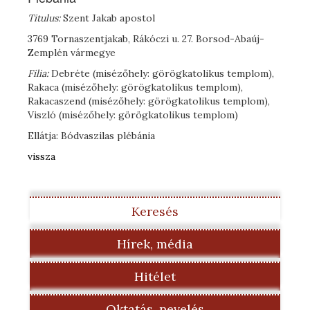
Titulus:
Szent Jakab apostol
3769 Tornaszentjakab, Rákóczi u. 27. Borsod-Abaúj-
Zemplén vármegye
Filia:
Debréte (misézőhely: görögkatolikus templom),
Rakaca (misézőhely: görögkatolikus templom),
Rakacaszend (misézőhely: görögkatolikus templom),
Viszló (misézőhely: görögkatolikus templom)
Ellátja: Bódvaszilas plébánia
vissza
Keresés
Hírek, média
Hitélet
Oktatás, nevelés