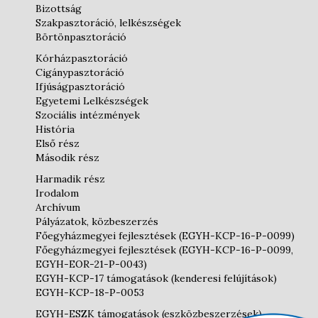
Bizottság
Szakpasztoráció, lelkészségek
Börtönpasztoráció
Kórházpasztoráció
Cigánypasztoráció
Ifjúságpasztoráció
Egyetemi Lelkészségek
Szociális intézmények
História
Első rész
Második rész
Harmadik rész
Irodalom
Archívum
Pályázatok, közbeszerzés
Főegyházmegyei fejlesztések (EGYH-KCP-16-P-0099)
Főegyházmegyei fejlesztések (EGYH-KCP-16-P-0099,
EGYH-EOR-21-P-0043)
EGYH-KCP-17 támogatások (kenderesi felújítások)
EGYH-KCP-18-P-0053
EGYH-ESZK támogatások (eszközbeszerzések)