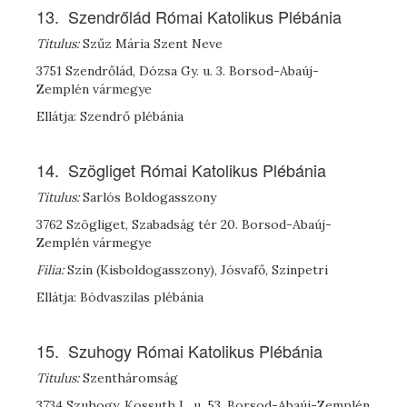
13. Szendrőlád Római Katolikus Plébánia
Titulus:
Szűz Mária Szent Neve
3751 Szendrőlád, Dózsa Gy. u. 3. Borsod-Abaúj-
Zemplén vármegye
Ellátja: Szendrő plébánia
14. Szögliget Római Katolikus Plébánia
Titulus:
Sarlós Boldogasszony
3762 Szögliget, Szabadság tér 20. Borsod-Abaúj-
Zemplén vármegye
Filia:
Szin (Kisboldogasszony), Jósvafő, Szinpetri
Ellátja: Bódvaszilas plébánia
15. Szuhogy Római Katolikus Plébánia
Titulus:
Szentháromság
3734 Szuhogy, Kossuth L. u. 53. Borsod-Abaúj-Zemplén