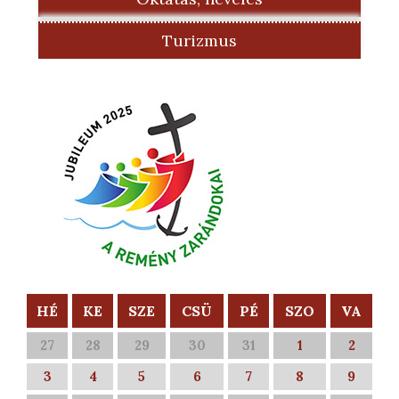
Turizmus
HÉ
KE
SZE
CSÜ
PÉ
SZO
VA
27
28
29
30
31
1
2
3
4
5
6
7
8
9