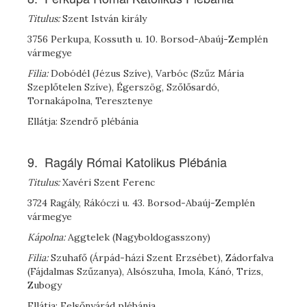
Titulus:
Szent István király
3756 Perkupa, Kossuth u. 10. Borsod-Abaúj-Zemplén
vármegye
Filia:
Dobódél (Jézus Szíve), Varbóc (Szűz Mária
Szeplőtelen Szíve), Égerszög, Szőlősardó,
Tornakápolna, Teresztenye
Ellátja: Szendrő plébánia
9. Ragály Római Katolikus Plébánia
Titulus:
Xavéri Szent Ferenc
3724 Ragály, Rákóczi u. 43. Borsod-Abaúj-Zemplén
vármegye
Kápolna:
Aggtelek (Nagyboldogasszony)
Filia:
Szuhafő (Árpád-házi Szent Erzsébet), Zádorfalva
(Fájdalmas Szűzanya), Alsószuha, Imola, Kánó, Trizs,
Zubogy
Ellátja: Felsőnyárád plébánia