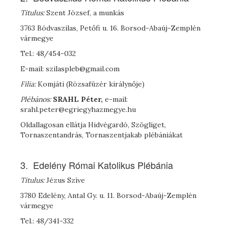
Titulus:
Szent József, a munkás
3763 Bódvaszilas, Petőfi u. 16. Borsod-Abaúj-Zemplén
vármegye
Tel.: 48/454-032
E-mail: szilaspleb@gmail.com
Filia:
Komjáti (Rózsafüzér királynője)
Plébános:
SRAHL Péter,
e-mail:
srahl.peter@egriegyhazmegye.hu
Oldallagosan ellátja Hidvégardó, Szögliget,
Tornaszentandrás, Tornaszentjakab plébániákat
3. Edelény Római Katolikus Plébánia
Titulus:
Jézus Szíve
3780 Edelény, Antal Gy. u. 11. Borsod-Abaúj-Zemplén
vármegye
Tel.: 48/341-332