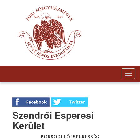
Togg
navig
Szendrői Esperesi
Kerület
BORSODI
FŐESPERESSÉG