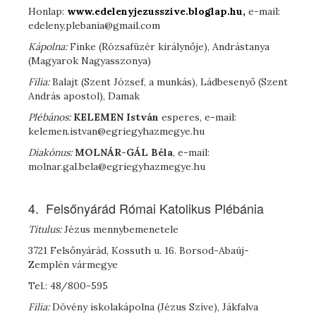
Honlap:
www.edelenyjezusszive.bloglap.hu,
e-mail:
edeleny.plebania@gmail.com
Kápolna:
Finke (Rózsafüzér királynője), Andrástanya
(Magyarok Nagyasszonya)
Filia:
Balajt (Szent József, a munkás), Ládbesenyő (Szent
András apostol), Damak
Plébános:
K
ELEMEN
István
esperes, e-mail:
kelemen.istvan@egriegyhazmegye.hu
Diakónus:
M
OLNÁR
-G
ÁL
Béla
, e-mail:
molnar.gal.bela@egriegyhazmegye.hu
4. Felsőnyárád Római Katolikus Plébánia
Titulus:
Jézus mennybemenetele
3721 Felsőnyárád, Kossuth u. 16. Borsod-Abaúj-
Zemplén vármegye
Tel.: 48/800-595
Filia:
Dövény iskolakápolna (Jézus Szíve), Jákfalva