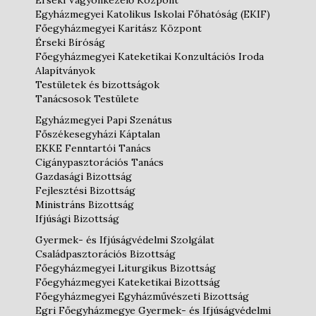
Érseki Vagyonkezelő Központ
Egyházmegyei Katolikus Iskolai Főhatóság (EKIF)
Főegyházmegyei Karitász Központ
Érseki Bíróság
Főegyházmegyei Kateketikai Konzultációs Iroda
Alapítványok
Testületek és bizottságok
Tanácsosok Testülete
Egyházmegyei Papi Szenátus
Főszékesegyházi Káptalan
EKKE Fenntartói Tanács
Cigánypasztorációs Tanács
Gazdasági Bizottság
Fejlesztési Bizottság
Ministráns Bizottság
Ifjúsági Bizottság
Gyermek- és Ifjúságvédelmi Szolgálat
Családpasztorációs Bizottság
Főegyházmegyei Liturgikus Bizottság
Főegyházmegyei Kateketikai Bizottság
Főegyházmegyei Egyházművészeti Bizottság
Egri Főegyházmegye Gyermek- és Ifjúságvédelmi