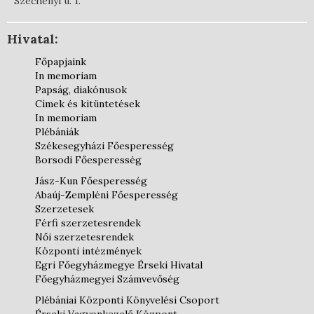
Széchenyi u. 1.
Hivatal:
Főpapjaink
In memoriam
Papság, diakónusok
Címek és kitüntetések
In memoriam
Plébániák
Székesegyházi Főesperesség
Borsodi Főesperesség
Jász-Kun Főesperesség
Abaúj-Zempléni Főesperesség
Szerzetesek
Férfi szerzetesrendek
Női szerzetesrendek
Központi intézmények
Egri Főegyházmegye Érseki Hivatal
Főegyházmegyei Számvevőség
Plébániai Központi Könyvelési Csoport