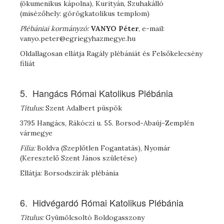
(ökumenikus kápolna), Kurityán, Szuhakálló
(misézőhely: görögkatolikus templom)
Plébániai kormányzó:
V
ANYO
Péter
, e-mail:
vanyo.peter@egriegyhazmegye.hu
Oldallagosan ellátja Ragály plébániát és Felsőkelecsény
filiát
5. Hangács Római Katolikus Plébánia
Titulus:
Szent Adalbert püspök
3795 Hangács, Rákóczi u. 55. Borsod-Abaúj-Zemplén
vármegye
Filia:
Boldva (Szeplőtlen Fogantatás), Nyomár
(Keresztelő Szent János születése)
Ellátja: Borsodszirák plébánia
6. Hidvégardó Római Katolikus Plébánia
Titulus:
Gyümölcsoltó Boldogasszony