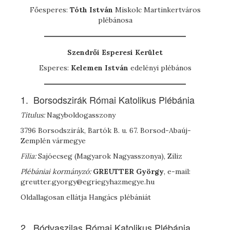
Főesperes:
Tóth István
Miskolc Martinkertváros
plébánosa
Szendrői Esperesi Kerület
Esperes:
Kelemen István
edelényi plébános
1. Borsodszirák Római Katolikus Plébánia
Titulus:
Nagyboldogasszony
3796 Borsodszirák, Bartók B. u. 67. Borsod-Abaúj-
Zemplén vármegye
Filia:
Sajóecseg (Magyarok Nagyasszonya), Ziliz
Plébániai kormányzó:
G
REUTTER
György
, e-mail:
greutter.gyorgy@egriegyhazmegye.hu
Oldallagosan ellátja Hangács plébániát
2. Bódvaszilas Római Katolikus Plébánia