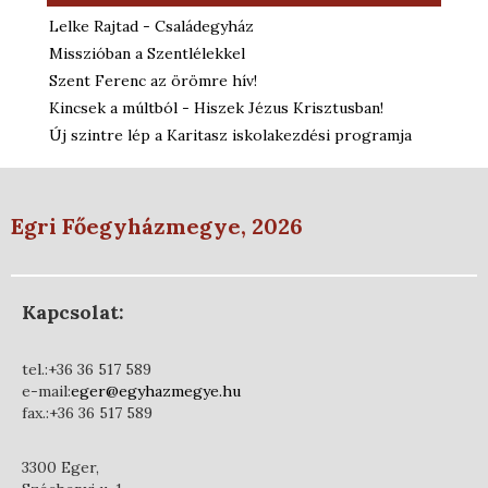
Lelke Rajtad - Családegyház
Misszióban a Szentlélekkel
Szent Ferenc az örömre hív!
Kincsek a múltból - Hiszek Jézus Krisztusban!
Új szintre lép a Karitasz iskolakezdési programja
Egri Főegyházmegye, 2026
Kapcsolat:
tel.:+36 36 517 589
e-mail:
eger@egyhazmegye.hu
fax.:+36 36 517 589
3300 Eger,