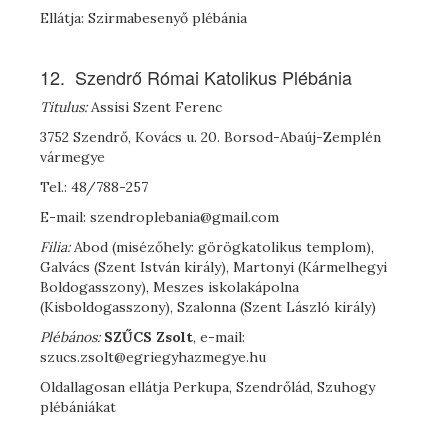
Ellátja: Szirmabesenyő plébánia
12. Szendrő Római Katolikus Plébánia
Titulus:
Assisi Szent Ferenc
3752 Szendrő, Kovács u. 20. Borsod-Abaúj-Zemplén
vármegye
Tel.: 48/788-257
E-mail: szendroplebania@gmail.com
Filia:
Abod (misézőhely: görögkatolikus templom),
Galvács (Szent István király), Martonyi (Kármelhegyi
Boldogasszony), Meszes iskolakápolna
(Kisboldogasszony), Szalonna (Szent László király)
Plébános:
S
ZŰCS
Zsolt
, e-mail:
szucs.zsolt@egriegyhazmegye.hu
Oldallagosan ellátja Perkupa, Szendrőlád, Szuhogy
plébániákat