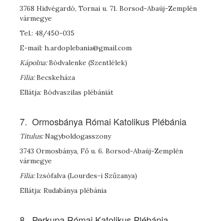
3768 Hidvégardó, Tornai u. 71. Borsod-Abaúj-Zemplén
vármegye
Tel.: 48/450-035
E-mail: h.ardoplebania@gmail.com
Kápolna:
Bódvalenke (Szentlélek)
Filia:
Becskeháza
Ellátja: Bódvaszilas plébániát
7. Ormosbánya Római Katolikus Plébánia
Titulus:
Nagyboldogasszony
3743 Ormosbánya, Fő u. 6. Borsod-Abaúj-Zemplén
vármegye
Filia:
Izsófalva (Lourdes-i Szűzanya)
Ellátja: Rudabánya plébánia
8. Perkupa Római Katolikus Plébánia