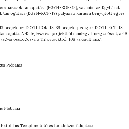
beruházások támogatása (EGYH-EOR-18), valamint az Egyházak
k támogatása (EGYH-KCP-18) pályázati kiírásra benyújtott egyes
 43 projekt az EGYH-EOR-18, 69 projekt pedig az EGYH-KCP-18
mogatta. A 43 fejlesztési projektből mindegyik megvalósult, a 69
vagyis összegezve a 112 projektből 108 valósult meg.
kus Plébánia
s Plébánia
 Katolikus Templom tető és homlokzat felújítása