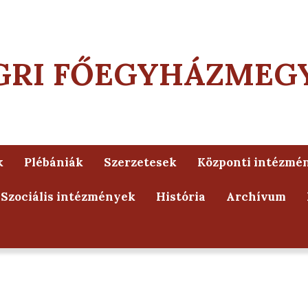
GRI FŐEGYHÁZMEG
k
Plébániák
Szerzetesek
Központi intézmé
Szociális intézmények
História
Archívum