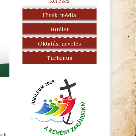
Keresés
Hírek, média
Hitélet
Oktatás, nevelés
Turizmus
tek.