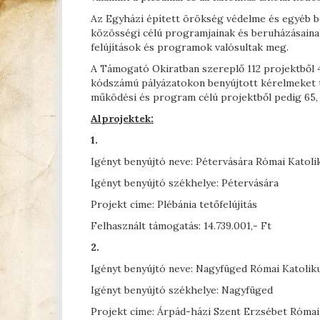
Az Egyházi épített örökség védelme és egyéb 
közösségi célú programjainak és beruházásaina
felújítások és programok valósultak meg.
A Támogató Okiratban szereplő 112 projektből
kódszámú pályázatokon benyújtott kérelmeket tá
működési és program célú projektből pedig 65, 
Alprojektek:
1.
Igényt benyújtó neve: Pétervására Római Katoli
Igényt benyújtó székhelye: Pétervására
Projekt címe: Plébánia tetőfelújítás
Felhasznált támogatás: 14.739.001,- Ft
2.
Igényt benyújtó neve: Nagyfüged Római Katoliku
Igényt benyújtó székhelye: Nagyfüged
Projekt címe: Árpád-házi Szent Erzsébet Római