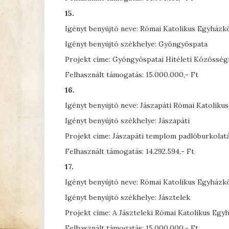
15.
Igényt benyújtó neve: Római Katolikus Egyház
Igényt benyújtó székhelye: Gyöngyöspata
Projekt címe: Gyöngyöspatai Hitéleti Közösségi
Felhasznált támogatás: 15.000.000,- Ft
16.
Igényt benyújtó neve: Jászapáti Római Katolikus
Igényt benyújtó székhelye: Jászapáti
Projekt címe: Jászapáti templom padlóburkolatá
Felhasznált támogatás: 14.292.594,- Ft
17.
Igényt benyújtó neve: Római Katolikus Egyház
Igényt benyújtó székhelye: Jásztelek
Projekt címe: A Jászteleki Római Katolikus Eg
Felhasznált támogatás: 15.000.000,- Ft