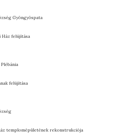
község Gyöngyöspata
 Ház felújítása
 Plébánia
nak felújítása
község
yház templomépületének rekonstrukciója