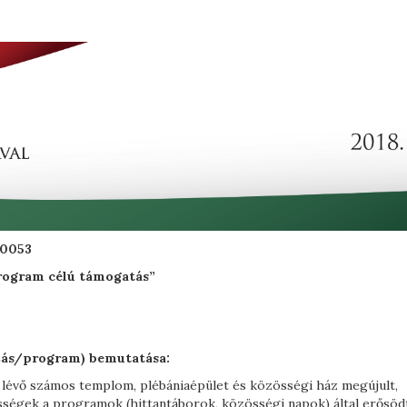
0053
program célú támogatás”
zás/program) bemutatása:
 lévő számos templom, plébániaépület és közösségi ház megújult,
zösségek a programok (hittantáborok, közösségi napok) által erősöd