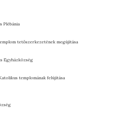
s Plébánia
Templom tetőszerkezetének megújítása
kus Egyházközség
Katolikus templomának felújítása
község