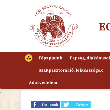
E
Főpapjaink
Papság, diakónuso
Szakpasztoráció, lelkészségek
Adatvédelem