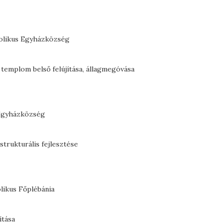
tolikus Egyházközség
 templom belső felújítása, állagmegóvása
 Egyházközség
trukturális fejlesztése
likus Főplébánia
ítása