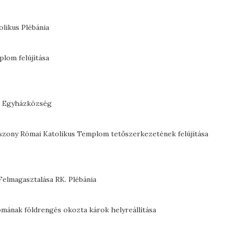
likus Plébánia
lom felújítása
us Egyházközség
szony Római Katolikus Templom tetőszerkezetének felújítása
Felmagasztalása RK. Plébánia
omának földrengés okozta károk helyreállítása