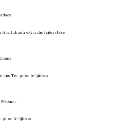
 Adács
 Ház Infrastrukturális fejlesztése
ébánia
likus Templom felújítása
 Plébánia
mplom felújítása