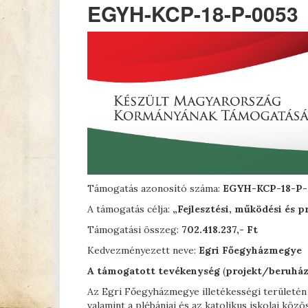
EGYH-KCP-18-P-0053
Támogatás azonosító száma:
EGYH-KCP-18-P-
A támogatás célja:
„Fejlesztési, működési és 
Támogatási összeg:
702.418.237,- Ft
Kedvezményezett neve:
Egri Főegyházmegye
A támogatott tevékenység
(
projekt/beruhá
Az Egri Főegyházmegye illetékességi területén
valamint a plébániai és az katolikus iskolai kö