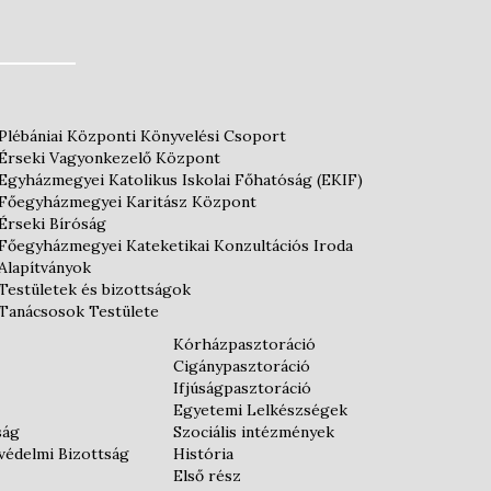
Plébániai Központi Könyvelési Csoport
Érseki Vagyonkezelő Központ
Egyházmegyei Katolikus Iskolai Főhatóság (EKIF)
Főegyházmegyei Karitász Központ
Érseki Bíróság
Főegyházmegyei Kateketikai Konzultációs Iroda
Alapítványok
Testületek és bizottságok
Tanácsosok Testülete
Kórházpasztoráció
Cigánypasztoráció
Ifjúságpasztoráció
Egyetemi Lelkészségek
ság
Szociális intézmények
védelmi Bizottság
História
Első rész