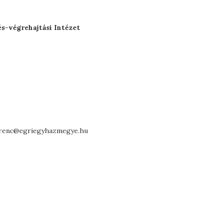
s-végrehajtási Intézet
ferenc@egriegyhazmegye.hu