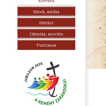
Keresés
Hírek, média
Hitélet
Oktatás, nevelés
Turizmus