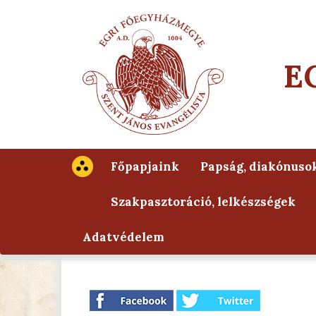
E
Főpapjaink
Papság, diakónuso
Szakpasztoráció, lelkészségek
Adatvédelem