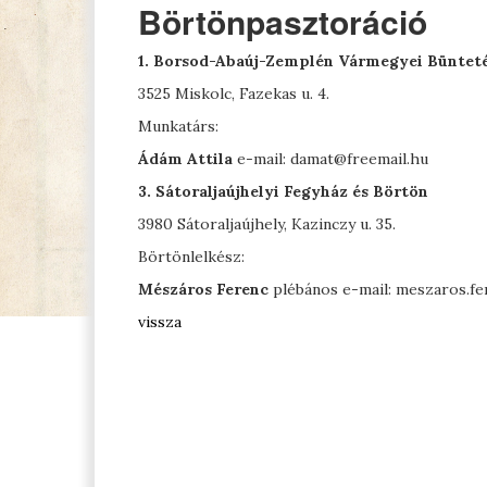
Börtönpasztoráció
1. Borsod-Abaúj-Zemplén Vármegyei Bünteté
3525 Miskolc, Fazekas u. 4.
Munkatárs:
Ádám Attila
e-mail: damat@freemail.hu
3. Sátoraljaújhelyi Fegyház és Börtön
3980 Sátoraljaújhely, Kazinczy u. 35.
Börtönlelkész:
Mészáros Ferenc
plébános e-mail: meszaros.
vissza