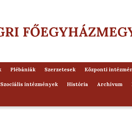
GRI FŐEGYHÁZMEG
k
Plébániák
Szerzetesek
Központi intézmé
Szociális intézmények
História
Archívum