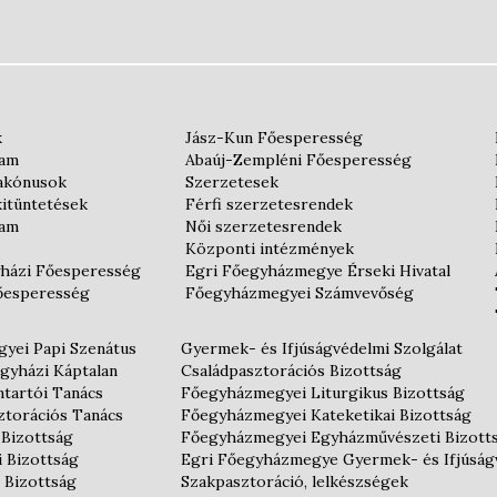
k
Jász-Kun Főesperesség
iam
Abaúj-Zempléni Főesperesség
iakónusok
Szerzetesek
kitüntetések
Férfi szerzetesrendek
iam
Női szerzetesrendek
Központi intézmények
házi Főesperesség
Egri Főegyházmegye Érseki Hivatal
őesperesség
Főegyházmegyei Számvevőség
yei Papi Szenátus
Gyermek- és Ifjúságvédelmi Szolgálat
gyházi Káptalan
Családpasztorációs Bizottság
tartói Tanács
Főegyházmegyei Liturgikus Bizottság
ztorációs Tanács
Főegyházmegyei Kateketikai Bizottság
 Bizottság
Főegyházmegyei Egyházművészeti Bizott
i Bizottság
Egri Főegyházmegye Gyermek- és Ifjúság
 Bizottság
Szakpasztoráció, lelkészségek