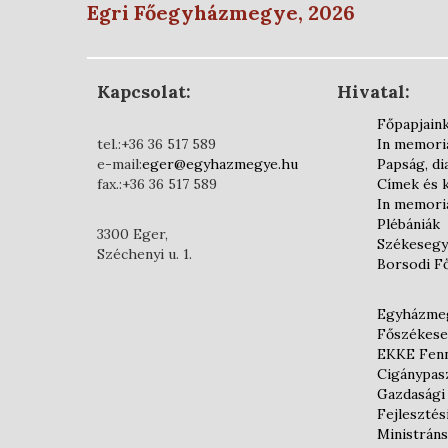
Egri Főegyházmegye, 2026
Kapcsolat:
Hivatal:
Főpapjain
tel.:+36 36 517 589
In memor
e-mail:
eger@egyhazmegye.hu
Papság, d
fax.:+36 36 517 589
Címek és 
In memor
Plébániák
3300 Eger,
Székesegy
Széchenyi u. 1.
Borsodi F
Egyházmeg
Főszékese
EKKE Fenn
Cigánypas
Gazdasági
Fejlesztés
Ministráns