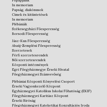
Főpapjaink
In memoriam
Papság, diakónusok
Címek és kitüntetések
In memoriam
Plébániák
Székesegyházi Főesperesség
Borsodi Főesperesség
Jász-Kun Főesperesség
Abaúj-Zempléni Főesperesség
Szerzetesek
Férfi szerzetesrendek
Női szerzetesrendek
Központi intézmények
Egri Főegyházmegye Érseki Hivatal
Főegyházmegyei Számvevőség
Plébániai Központi Könyvelési Csoport
Érseki Vagyonkezelő Központ
Egyházmegyei Katolikus Iskolai Főhatóság (EKIF)
Főegyházmegyei Karitász Központ
Érseki Bíróság
Főegyházmegyei Kateketikai Konzultációs Iroda