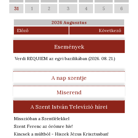
31
1
2
3
4
5
6
2026 Augusztus
Előző
Következő
Események
Verdi REQUIEM az egri bazilikában
(2026. 08. 21.
)
A nap szentje
Miserend
A Szent István Televízió hírei
Misszióban a Szentlélekkel
Szent Ferenc az örömre hív!
Kincsek a múltból - Hiszek Jézus Krisztusban!