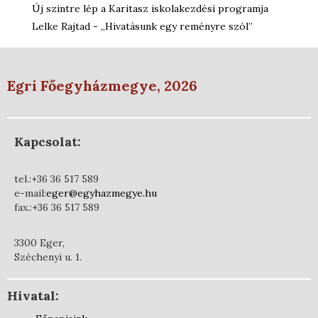
Új szintre lép a Karitasz iskolakezdési programja
Lelke Rajtad - „Hivatásunk egy reményre szól”
Egri Főegyházmegye, 2026
Kapcsolat:
tel.:+36 36 517 589
e-mail:
eger@egyhazmegye.hu
fax.:+36 36 517 589
3300 Eger,
Széchenyi u. 1.
Hivatal: