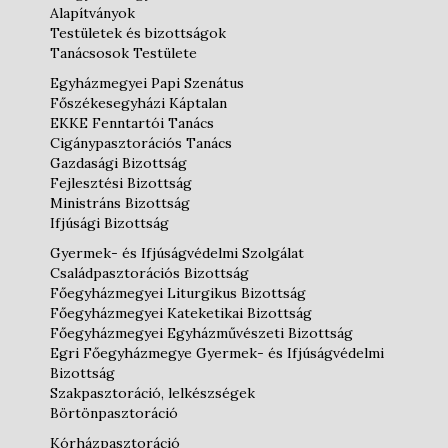
Alapítványok
Testületek és bizottságok
Tanácsosok Testülete
Egyházmegyei Papi Szenátus
Főszékesegyházi Káptalan
EKKE Fenntartói Tanács
Cigánypasztorációs Tanács
Gazdasági Bizottság
Fejlesztési Bizottság
Ministráns Bizottság
Ifjúsági Bizottság
Gyermek- és Ifjúságvédelmi Szolgálat
Családpasztorációs Bizottság
Főegyházmegyei Liturgikus Bizottság
Főegyházmegyei Kateketikai Bizottság
Főegyházmegyei Egyházművészeti Bizottság
Egri Főegyházmegye Gyermek- és Ifjúságvédelmi
Bizottság
Szakpasztoráció, lelkészségek
Börtönpasztoráció
Kórházpasztoráció