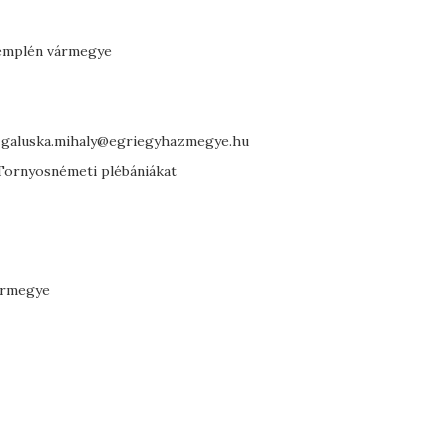
Zemplén vármegye
l: galuska.mihaly@egriegyhazmegye.hu
 Tornyosnémeti plébániákat
ármegye