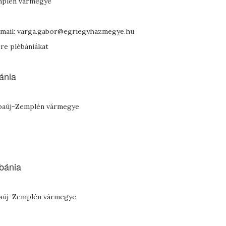
emplén vármegye
e-mail: varga.gabor@egriegyhazmegye.hu
ere plébániákat
ánia
-Abaúj-Zemplén vármegye
bánia
Abaúj-Zemplén vármegye