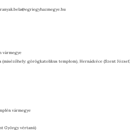
 baranyak.bela@egriegyhazmegye.hu
én vármegye
 (misézőhely: görögkatolikus templom), Hernádcéce (Szent József,
emplén vármegye
ent György vértanú)