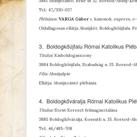
3881 Abaújszántó, Béke út 32. Borsod-Abaúj-Z
Tel.: 47/330-037
Plébános:
V
ARGA
Gábor
c. kanonok, esperes, 
Oldallagosan ellátja Abaújkér, Boldogkőújfalu, P
3. Boldogkőújfalu Római Katolikus Pléb
Titulus:
Kisboldogasszony
3884 Boldogkőújfalu, Szabadság u. 35. Borsod
Filia:
Abaújalpár
Ellátja: Abaújszántó plébánia
4. Boldogkőváralja Római Katolikus Plé
Titulus:
Szent Kereszt felmagasztalása
3885 Boldogkőváralja, Kossuth u. 35. Borsod-
Tel.: 46/485-708