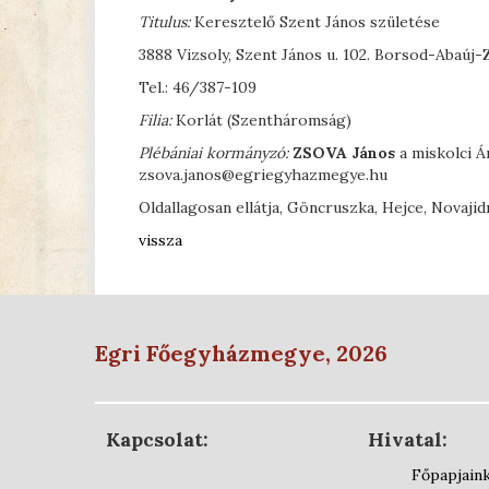
Titulus:
Keresztelő Szent János születése
3888 Vizsoly, Szent János u. 102. Borsod-Abaú
Tel.: 46/387-109
Filia:
Korlát (Szentháromság)
Plébániai kormányzó:
Z
SOVA
János
a miskolci 
zsova.janos@egriegyhazmegye.hu
Oldallagosan ellátja, Göncruszka, Hejce, Novajid
vissza
Egri Főegyházmegye, 2026
Kapcsolat:
Hivatal:
Főpapjain