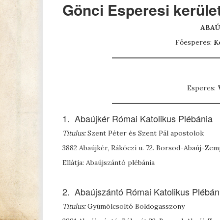
Gönci Esperesi kerüle
ABAÚ
Főesperes:
K
Esperes:
V
1. Abaújkér Római Katolikus Plébánia
Titulus:
Szent Péter és Szent Pál apostolok
3882 Abaújkér, Rákóczi u. 72. Borsod-Abaúj-Ze
Ellátja: Abaújszántó plébánia
2. Abaújszántó Római Katolikus Plébán
Titulus:
Gyümölcsoltó Boldogasszony