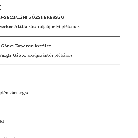
t
J-ZEMPLÉNI FŐESPERESSÉG
ecskés Attila
sátoraljaújhelyi plébános
Gönci Esperesi kerület
arga Gábor
abaújszántói plébános
mplén vármegye
ia