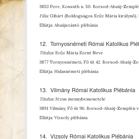
3853 Pere, Kossuth u. 50. Borsod-Abaúj-Zempl
Filia:
Gibárt (Boldogságos Szűz Mária királynő)
Ellátja: Abaújszántó plébánia
12. Tornyosnémeti Római Katolikus Plé
Titulus:
Szűz Mária Szent Neve
3877 Tornyosnémeti, Fő út 42. Borsod-Abaúj-Z
Ellátja: Hidasnémeti plébánia
13. Vilmány Római Katolikus Plébánia
Titulus:
Jézus mennybemenetele
3891 Vilmány, Fő út 96. Borsod-Abaúj-Zemplén 
Ellátja: Vizsoly plébánia
14. Vizsoly Római Katolikus Plébánia