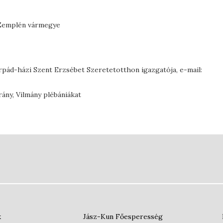
j-Zemplén vármegye
Árpád-házi Szent Erzsébet Szeretetotthon igazgatója, e-mail:
rány, Vilmány plébániákat
k
Jász-Kun Főesperesség