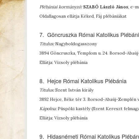
Plébániai kormányzó:
S
ZABÓ
László
János
, e-
Oldallagosan ellátja Kéked, Fáj plébániákat
7. Göncruszka Római Katolikus Plébán
Titulus:
Nagyboldogasszony
3894 Göncruszka, Templom u. 24. Borsod-Abaú
Ellátja: Vizsoly plébánia
8. Hejce Római Katolikus Plébánia
Titulus:
Szent István király
3892 Hejce, Béke tér 3. Borsod-Abaúj-Zemplén
Kápolna:
Püspöki kastély (Szent Kereszt felmaga
Ellátja: Vizsoly plébánia
9. Hidasnémeti Római Katolikus Plébán