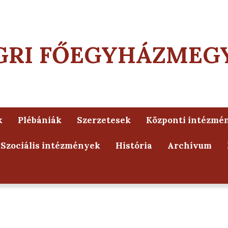
GRI FŐEGYHÁZMEG
k
Plébániák
Szerzetesek
Központi intézmé
Szociális intézmények
História
Archívum