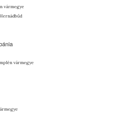
én vármegye
, Hernádbűd
bánia
emplén vármegye
vármegye