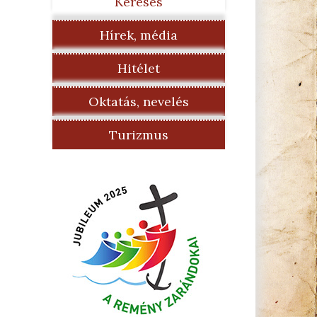
Keresés
Hírek, média
Hitélet
Oktatás, nevelés
Turizmus