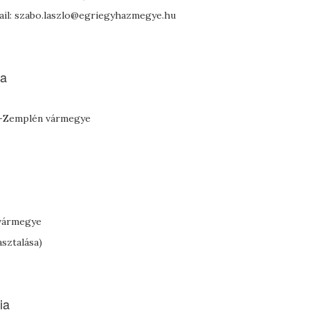
mail: szabo.laszlo@egriegyhazmegye.hu
ia
j-Zemplén vármegye
 vármegye
sztalása)
ia