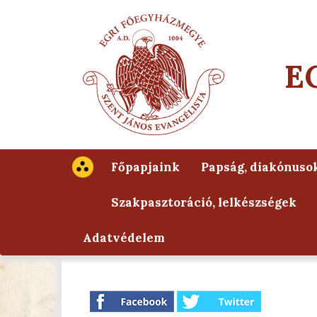
E
Főpapjaink
Papság, diakónuso
Szakpasztoráció, lelkészségek
Adatvédelem