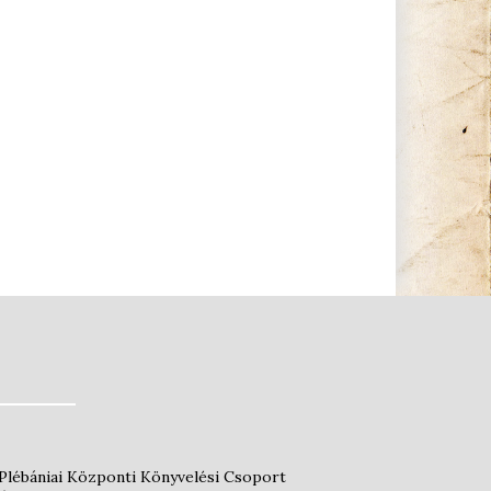
Plébániai Központi Könyvelési Csoport