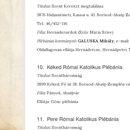
Titulus:
Szent Kereszt megtalálása
3876 Hidasnémeti, Kassai u. 43. Borsod-Abaúj-
Tel.: 46/452-116
Filia:
Hernádszurdok (Szűz Mária Szíve)
Plébániai kormányzó:
G
ALUSKA
Mihály
, e-mai
Oldallagosan ellátja Hernádvécse, Hernádpetri,
10. Kéked Római Katolikus Plébánia
Titulus:
Szentháromság
3899 Kéked, Fő út 38. Borsod-Abaúj-Zemplén v
Filia:
Pányok, Abaújvár
Ellátja: Gönc plébánia
11. Pere Római Katolikus Plébánia
Titulus:
Szentháromság