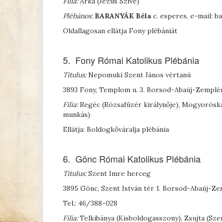
Filia:
Arka (Jézus Szíve)
Plébános:
B
ARANYÁK
Béla
c. esperes, e-mail:
Oldallagosan ellátja Fony plébániát
5. Fony Római Katolikus Plébánia
Titulus:
Nepomuki Szent János vértanú
3893 Fony, Templom u. 3. Borsod-Abaúj-Zempl
Filia:
Regéc (Rózsafüzér királynője), Mogyoróska
munkás)
Ellátja: Boldogkőváralja plébánia
6. Gönc Római Katolikus Plébánia
Titulus:
Szent Imre herceg
3895 Gönc, Szent István tér 1. Borsod-Abaúj-Z
Tel.: 46/388-028
Filia:
Telkibánya (Kisboldogasszony), Zsujta (Sz