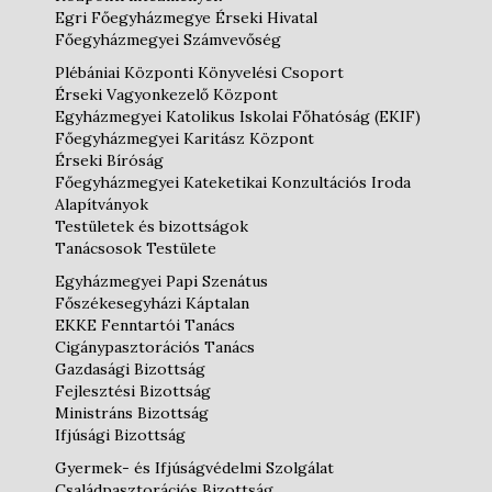
Egri Főegyházmegye Érseki Hivatal
Főegyházmegyei Számvevőség
Plébániai Központi Könyvelési Csoport
Érseki Vagyonkezelő Központ
Egyházmegyei Katolikus Iskolai Főhatóság (EKIF)
Főegyházmegyei Karitász Központ
Érseki Bíróság
Főegyházmegyei Kateketikai Konzultációs Iroda
Alapítványok
Testületek és bizottságok
Tanácsosok Testülete
Egyházmegyei Papi Szenátus
Főszékesegyházi Káptalan
EKKE Fenntartói Tanács
Cigánypasztorációs Tanács
Gazdasági Bizottság
Fejlesztési Bizottság
Ministráns Bizottság
Ifjúsági Bizottság
Gyermek- és Ifjúságvédelmi Szolgálat
Családpasztorációs Bizottság