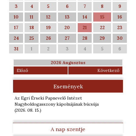
3
4
5
6
7
8
9
10
11
12
13
14
15
16
17
18
19
20
21
22
23
24
25
26
27
28
29
30
31
1
2
3
4
5
6
2026 Augusztus
Előző
Következő
Események
Az Egri Érseki Papnevelő Intézet
Nagyboldogasszony kápolnájának búcsúja
(2026. 08. 15.
)
A nap szentje