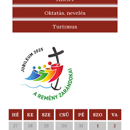
Oktatás, nevelés
Turizmus
HÉ
KE
SZE
CSÜ
PÉ
SZO
VA
27
28
29
30
31
1
2