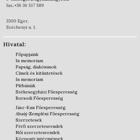
fax.:+36 36 517 589
3300 Eger,
Széchenyi u. 1.
Hivatal:
Főpapjaink
In memoriam
Papság, diakónusok
Címek és kitüntetések
In memoriam
Plébániák
Székesegyházi Főesperesség
Borsodi Főesperesség
Jász-Kun Főesperesség
Abaúj-Zempléni Főesperesség
Szerzetesek
Férfi szerzetesrendek
Női szerzetesrendek
Központi intézmények