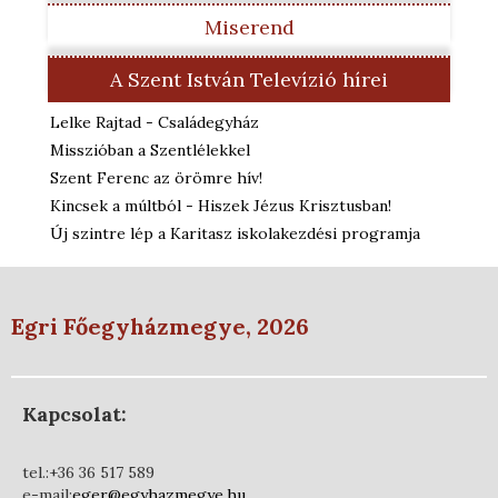
Miserend
A Szent István Televízió hírei
Lelke Rajtad - Családegyház
Misszióban a Szentlélekkel
Szent Ferenc az örömre hív!
Kincsek a múltból - Hiszek Jézus Krisztusban!
Új szintre lép a Karitasz iskolakezdési programja
Egri Főegyházmegye, 2026
Kapcsolat:
tel.:+36 36 517 589
e-mail:
eger@egyhazmegye.hu