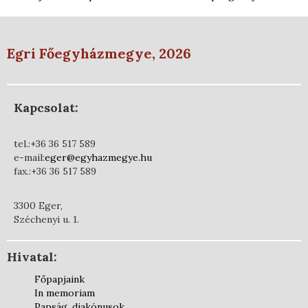
Egri Főegyházmegye, 2026
Kapcsolat:
tel.:+36 36 517 589
e-mail:
eger@egyhazmegye.hu
fax.:+36 36 517 589
3300 Eger,
Széchenyi u. 1.
Hivatal:
Főpapjaink
In memoriam
Papság, diakónusok