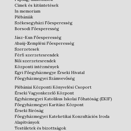
Címek és kitüntetések
In memoriam
Plébániák
Székesegyházi Főesperesség
Borsodi Főesperesség
Jász-Kun Főesperesség
Abaúj-Zempléni Főesperesség
Szerzetesek
Férfi szerzetesrendek
Női szerzetesrendek
Központi intézmények
Egri Főegyházmegye Érseki Hivatal
Főegyházmegyei Számvevőség
Plébániai Központi Könyvelési Csoport
Érseki Vagyonkezelő Központ
Egyházmegyei Katolikus Iskolai Főhatóság (EKIF)
Főegyházmegyei Karitász Központ
Érseki Bíróság
Főegyházmegyei Kateketikai Konzultációs Iroda
Alapítványok
Testületek és bizottságok