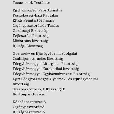
Tanácsosok Testülete
Egyházmegyei Papi Szenátus
Főszékesegyházi Káptalan
EKKE Fenntartói Tanács
Cigánypasztorációs Tanács
Gazdasági Bizottság
Fejlesztési Bizottság
Ministráns Bizottság
Ifjúsági Bizottság
Gyermek- és Ifjúságvédelmi Szolgálat
Családpasztorációs Bizottság
Főegyházmegyei Liturgikus Bizottság
Főegyházmegyei Kateketikai Bizottság
Főegyházmegyei Egyházművészeti Bizottság
Egri Főegyházmegye Gyermek- és Ifjúságvédelmi
Bizottság
Szakpasztoráció, lelkészségek
Börtönpasztoráció
Kórházpasztoráció
Cigánypasztoráció
Ifjúságpasztoráció