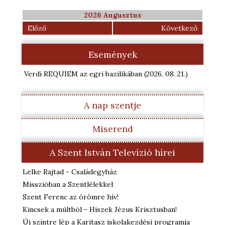
2026 Augusztus
Előző
Következő
Események
Verdi REQUIEM az egri bazilikában
(2026. 08. 21.
)
A nap szentje
Miserend
A Szent István Televízió hírei
Lelke Rajtad - Családegyház
Misszióban a Szentlélekkel
Szent Ferenc az örömre hív!
Kincsek a múltból - Hiszek Jézus Krisztusban!
Új szintre lép a Karitasz iskolakezdési programja