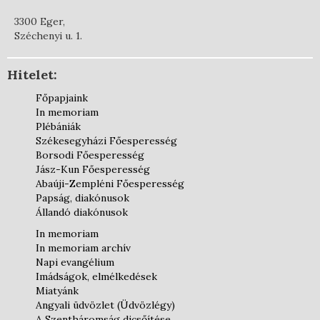
3300 Eger,
Széchenyi u. 1.
Hitelet:
Főpapjaink
In memoriam
Plébániák
Székesegyházi Főesperesség
Borsodi Főesperesség
Jász-Kun Főesperesség
Abaúji-Zempléni Főesperesség
Papság, diakónusok
Állandó diakónusok
In memoriam
In memoriam archív
Napi evangélium
Imádságok, elmélkedések
Miatyánk
Angyali üdvözlet (Üdvözlégy)
A Szentháromság dicsőítése