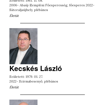
Született: 1961. 11. 08.
2006- Abaúj-Zempléni Főesperesség, főesperes 2022-
Sátoraljaújhely, plébános
Életút
Kecskés László
Született: 1979. 01. 27.
2022- Szirmabesenyő, plébános
Életút