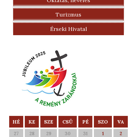
Oktatás, nevelés
Turizmus
Érseki Hivatal
HÉ
KE
SZE
CSÜ
PÉ
SZO
VA
27
28
29
30
31
1
2