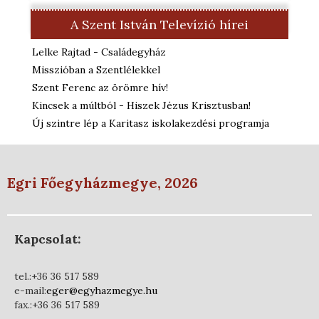
A Szent István Televízió hírei
Lelke Rajtad - Családegyház
Misszióban a Szentlélekkel
Szent Ferenc az örömre hív!
Kincsek a múltból - Hiszek Jézus Krisztusban!
Új szintre lép a Karitasz iskolakezdési programja
Egri Főegyházmegye, 2026
Kapcsolat:
tel.:+36 36 517 589
e-mail:
eger@egyhazmegye.hu
fax.:+36 36 517 589