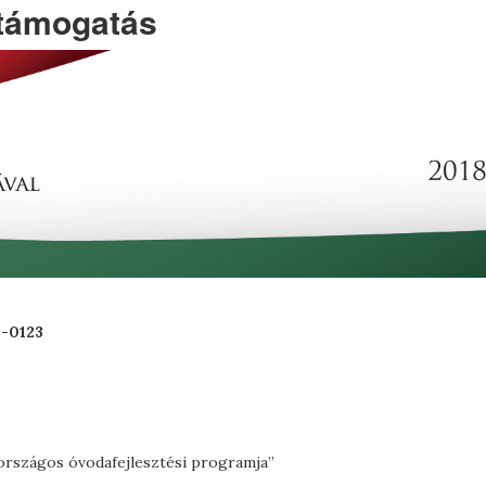
támogatás
-0123
országos óvodafejlesztési programja”