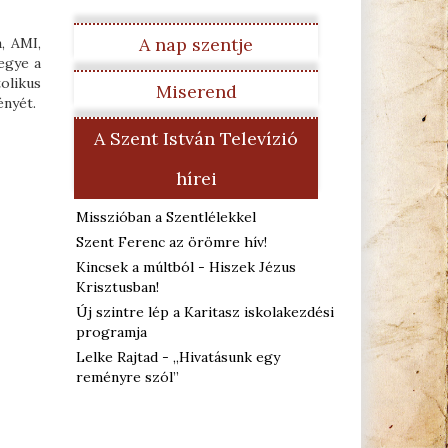
A nap szentje
, AMI,
egye a
olikus
Miserend
ényét.
A Szent István Televízió
hírei
Misszióban a Szentlélekkel
Szent Ferenc az örömre hív!
Kincsek a múltból - Hiszek Jézus
Krisztusban!
Új szintre lép a Karitasz iskolakezdési
programja
Lelke Rajtad - „Hivatásunk egy
reményre szól”