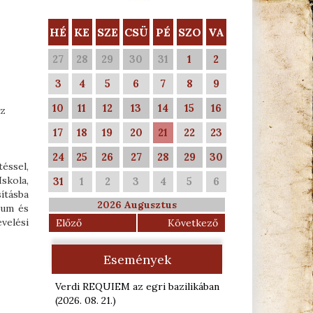
HÉ
KE
SZE
CSÜ
PÉ
SZO
VA
27
28
29
30
31
1
2
3
4
5
6
7
8
9
10
11
12
13
14
15
16
az
17
18
19
20
21
22
23
24
25
26
27
28
29
30
éssel,
skola,
31
1
2
3
4
5
6
ításba
2026 Augusztus
ium és
velési
Előző
Következő
Események
Verdi REQUIEM az egri bazilikában
(2026. 08. 21.
)