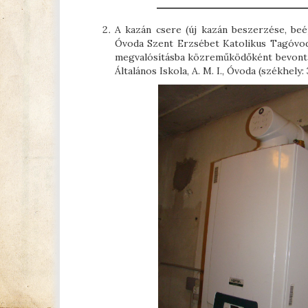
A kazán csere (új kazán beszerzése, beép
Óvoda Szent Erzsébet Katolikus Tagóvodá
megvalósításba közreműködőként bevonta 
Általános Iskola, A. M. I., Óvoda (székhel