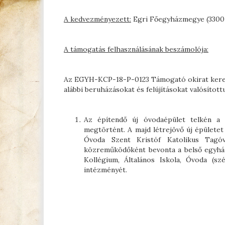
A kedvezményezett:
Egri Főegyházmegye (3300 E
A támogatás felhasználásának beszámolója:
Az EGYH-KCP-18-P-0123 Támogató okirat keret
alábbi beruházásokat és felújításokat valósítot
Az építendő új óvodaépület telkén a r
megtörtént. A majd létrejövő új épületet
Óvoda Szent Kristóf Katolikus Tagóv
közreműködőként bevonta a belső egyhá
Kollégium, Általános Iskola, Óvoda (sz
intézményét.