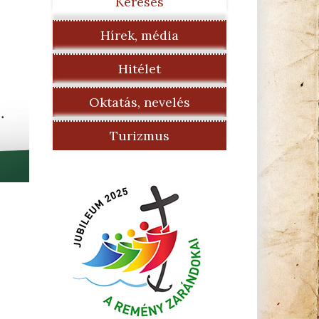
Keresés
Hírek, média
Hitélet
Oktatás, nevelés
Turizmus