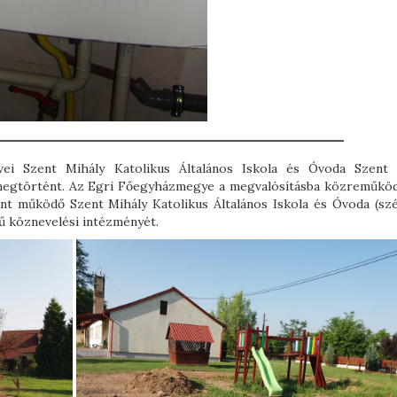
évei Szent Mihály Katolikus Általános Iskola és Óvoda Szent
l megtörtént. Az Egri Főegyházmegye a megvalósításba közreműkö
nt működő Szent Mihály Katolikus Általános Iskola és Óvoda (szé
sű köznevelési intézményét.