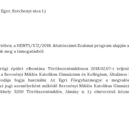
ger, Széchenyi utca 1.)
ében, a HENTI/572/2018. iktatószámú Szakmai program alapján 
tuk meg a támogatásból.
égi épület elbontása Törökszentmiklóson 2018.02.07-i teljesít
 a Bercsényi Miklós Katolikus Gimnázium és Kollégium, Általános I
odája fogja használni. Az Egri Főegyházmegye a megvalós
zi jogi személyeként működő Bercsényi Miklós Katolikus Gimnáz
ékhely: 5200 Törökszentmiklós, Almásy u. 1.) elnevezésű közne