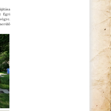
jítása
z Egri
végre.
merülő