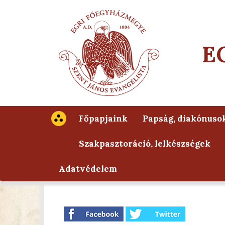
E
Főpapjaink
Papság, diakónuso
Szakpasztoráció, lelkészségek
Adatvédelem