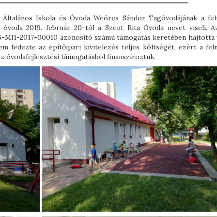
 Általános Iskola és Óvoda Weöres Sándor Tagóvodájának a felú
Az óvoda 2019. február 20-tól a Szent Rita Óvoda nevet viseli. A
16-MI1-2017-00010 azonosító számú támogatás keretében hajtotta 
fedezte az építőipari kivitelezés teljes költségét, ezért a fel
t az óvodafejlesztési támogatásból finanszíroztuk.