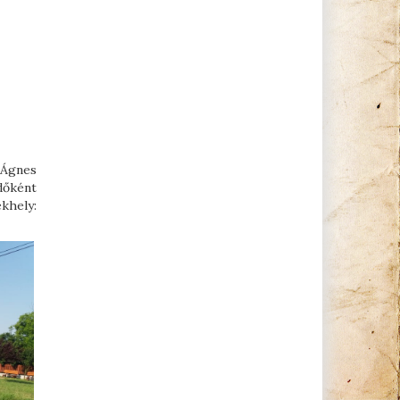
 Ágnes
dőként
khely: