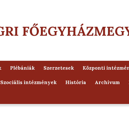
GRI FŐEGYHÁZMEG
k
Plébániák
Szerzetesek
Központi intézmé
Szociális intézmények
História
Archívum