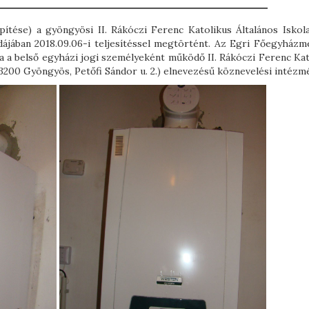
ítése) a gyöngyösi II. Rákóczi Ferenc Katolikus Általános Iskola
jában 2018.09.06-i teljesítéssel megtörtént. Az Egri Főegyházm
a belső egyházi jogi személyeként működő II. Rákóczi Ferenc Kat
y: 3200 Gyöngyös, Petőfi Sándor u. 2.) elnevezésű köznevelési intézm