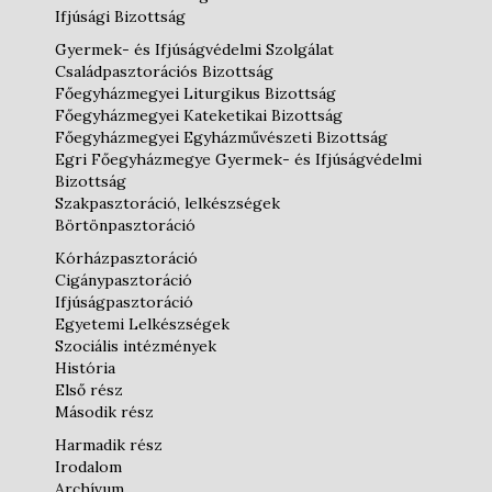
Ifjúsági Bizottság
Gyermek- és Ifjúságvédelmi Szolgálat
Családpasztorációs Bizottság
Főegyházmegyei Liturgikus Bizottság
Főegyházmegyei Kateketikai Bizottság
Főegyházmegyei Egyházművészeti Bizottság
Egri Főegyházmegye Gyermek- és Ifjúságvédelmi
Bizottság
Szakpasztoráció, lelkészségek
Börtönpasztoráció
Kórházpasztoráció
Cigánypasztoráció
Ifjúságpasztoráció
Egyetemi Lelkészségek
Szociális intézmények
História
Első rész
Második rész
Harmadik rész
Irodalom
Archívum