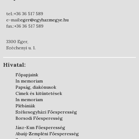
tel.:+36 36 517 589
e-mail:
eger@egyhazmegye.hu
fax.:+36 36 517 589
3300 Eger,
Széchenyi u. 1.
Hivatal:
Főpapjaink
In memoriam
Papság, diakónusok
Címek és kitüntetések
In memoriam
Plébániák
Székesegyházi Főesperesség
Borsodi Főesperesség
Jász-Kun Főesperesség
Abaúj-Zempléni Főesperesség