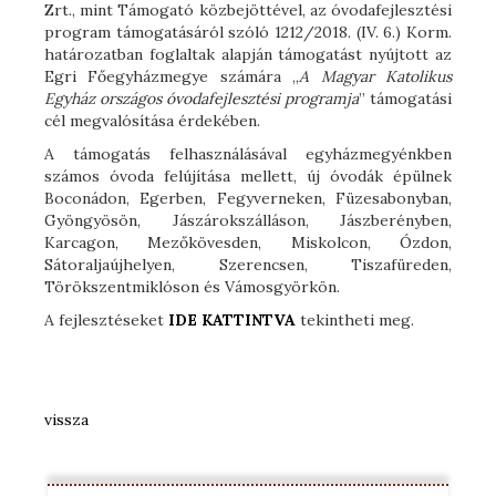
Zrt., mint Támogató közbejöttével, az óvodafejlesztési
program támogatásáról szóló 1212/2018. (IV. 6.) Korm.
határozatban foglaltak alapján támogatást nyújtott az
Egri Főegyházmegye számára „
A Magyar Katolikus
Egyház országos óvodafejlesztési programja
” támogatási
cél megvalósítása érdekében.
A támogatás felhasználásával egyházmegyénkben
számos óvoda felújítása mellett, új óvodák épülnek
Boconádon,
Egerben,
Fegyverneken,
Füzesabonyban,
Gyöngyösön,
Jászárokszálláson, Jászberényben
,
Karcagon
,
Mezőkövesden,
Miskolcon,
Ózdon,
Sátoraljaújhelyen,
Szerencsen
, Tiszafüreden,
Törökszentmiklóson és Vámosgyörkön.
A fejlesztéseket
IDE KATTINTVA
tekintheti meg.
vissza