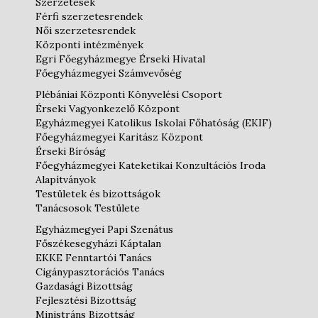
Szerzetesek
Férfi szerzetesrendek
Női szerzetesrendek
Központi intézmények
Egri Főegyházmegye Érseki Hivatal
Főegyházmegyei Számvevőség
Plébániai Központi Könyvelési Csoport
Érseki Vagyonkezelő Központ
Egyházmegyei Katolikus Iskolai Főhatóság (EKIF)
Főegyházmegyei Karitász Központ
Érseki Bíróság
Főegyházmegyei Kateketikai Konzultációs Iroda
Alapítványok
Testületek és bizottságok
Tanácsosok Testülete
Egyházmegyei Papi Szenátus
Főszékesegyházi Káptalan
EKKE Fenntartói Tanács
Cigánypasztorációs Tanács
Gazdasági Bizottság
Fejlesztési Bizottság
Ministráns Bizottság