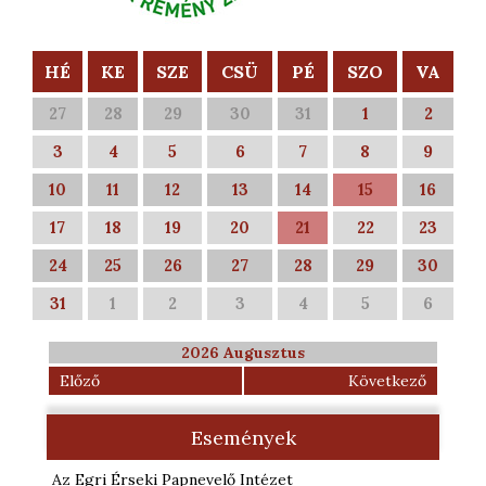
HÉ
KE
SZE
CSÜ
PÉ
SZO
VA
27
28
29
30
31
1
2
3
4
5
6
7
8
9
10
11
12
13
14
15
16
17
18
19
20
21
22
23
24
25
26
27
28
29
30
31
1
2
3
4
5
6
2026 Augusztus
Előző
Következő
Események
Az Egri Érseki Papnevelő Intézet