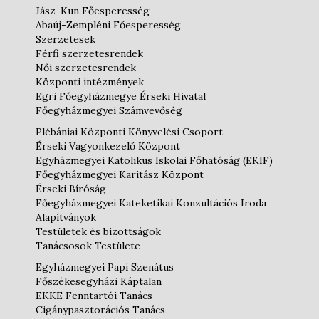
Jász-Kun Főesperesség
Abaúj-Zempléni Főesperesség
Szerzetesek
Férfi szerzetesrendek
Női szerzetesrendek
Központi intézmények
Egri Főegyházmegye Érseki Hivatal
Főegyházmegyei Számvevőség
Plébániai Központi Könyvelési Csoport
Érseki Vagyonkezelő Központ
Egyházmegyei Katolikus Iskolai Főhatóság (EKIF)
Főegyházmegyei Karitász Központ
Érseki Bíróság
Főegyházmegyei Kateketikai Konzultációs Iroda
Alapítványok
Testületek és bizottságok
Tanácsosok Testülete
Egyházmegyei Papi Szenátus
Főszékesegyházi Káptalan
EKKE Fenntartói Tanács
Cigánypasztorációs Tanács