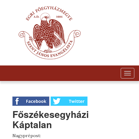
Togg
navig
Főszékesegyházi
Káptalan
Nagyprépost: