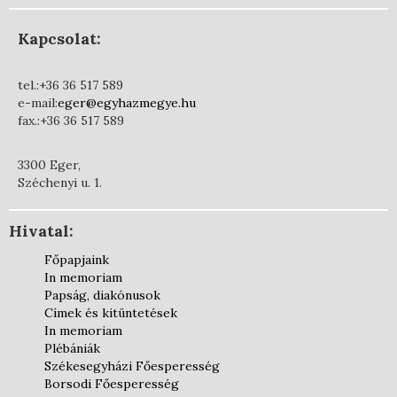
Kapcsolat:
tel.:+36 36 517 589
e-mail:
eger@egyhazmegye.hu
fax.:+36 36 517 589
3300 Eger,
Széchenyi u. 1.
Hivatal:
Főpapjaink
In memoriam
Papság, diakónusok
Címek és kitüntetések
In memoriam
Plébániák
Székesegyházi Főesperesség
Borsodi Főesperesség