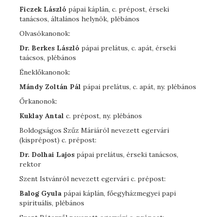
Ficzek László
pápai káplán, c. prépost, érseki
tanácsos, általános helynök, plébános
Olvasókanonok:
Dr. Berkes László
pápai prelátus, c. apát, érseki
taácsos, plébános
Éneklőkanonok:
Mándy Zoltán Pál
pápai prelátus, c. apát, ny. plébános
Őrkanonok:
Kuklay Antal
c. prépost, ny. plébános
Boldogságos Szűz Máriáról nevezett egervári
(kisprépost) c. prépost:
Dr. Dolhai Lajos
pápai prelátus, érseki tanácsos,
rektor
Szent Istvánról nevezett egervári c. prépost:
Balog Gyula
pápai káplán, főegyházmegyei papi
spirituális, plébános