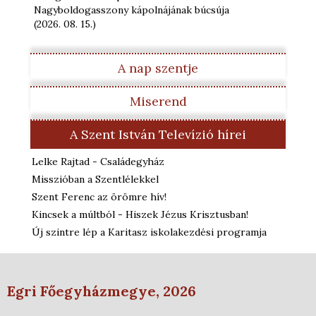
Nagyboldogasszony kápolnájának búcsúja
(2026. 08. 15.
)
A nap szentje
Miserend
A Szent István Televízió hírei
Lelke Rajtad - Családegyház
Misszióban a Szentlélekkel
Szent Ferenc az örömre hív!
Kincsek a múltból - Hiszek Jézus Krisztusban!
Új szintre lép a Karitasz iskolakezdési programja
Egri Főegyházmegye, 2026