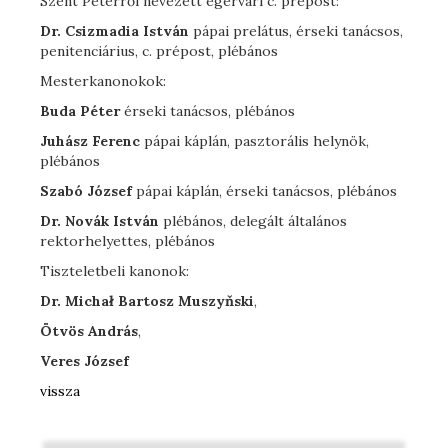
Szent Péterről nevezett egervári c. prépost:
Dr. Csizmadia István
pápai prelátus, érseki tanácsos,
penitenciárius, c. prépost, plébános
Mesterkanonokok:
Buda Péter
érseki tanácsos, plébános
Juhász Ferenc
pápai káplán, pasztorális helynök,
plébános
Szabó József
pápai káplán, érseki tanácsos, plébános
Dr. Novák István
plébános, delegált általános
rektorhelyettes, plébános
Tiszteletbeli kanonok:
Dr. Michał Bartosz Muszyňski
,
Ötvös András
,
Veres József
vissza