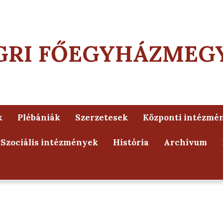
GRI FŐEGYHÁZMEG
k
Plébániák
Szerzetesek
Központi intézmé
Szociális intézmények
História
Archívum