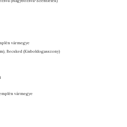
Bózsva (Nagybózsva-Szentlélek)
emplén vármegye
m), Becsked (Kisboldogasszony)
a
-Zemplén vármegye