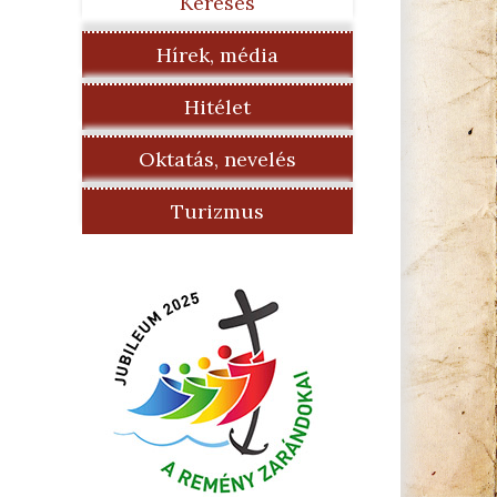
Keresés
Hírek, média
Hitélet
Oktatás, nevelés
Turizmus