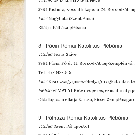
Titulus:
Szűz Mária Szent Neve
3994 Kishuta, Kossuth Lajos u. 24. Borsod-Aba
Filia:
Nagyhuta (Szent Anna)
Ellátja: Pálháza plébánia
8. Pácin Római Katolikus Plébánia
Titulus:
Jézus Szíve
3964 Pácin, Fő út 41. Borsod-Abaúj-Zemplén vá
Tel.: 47/342-065
Filia:
Kisrozvágy (misézőhely: görögkatolikus t
Plébános:
M
ATYI
Péter
esperes, e-mail: matyi
Oldallagosan ellátja Karcsa, Ricse, Zemplénagár
9. Pálháza Római Katolikus Plébánia
Titulus:
Szent Pál apostol