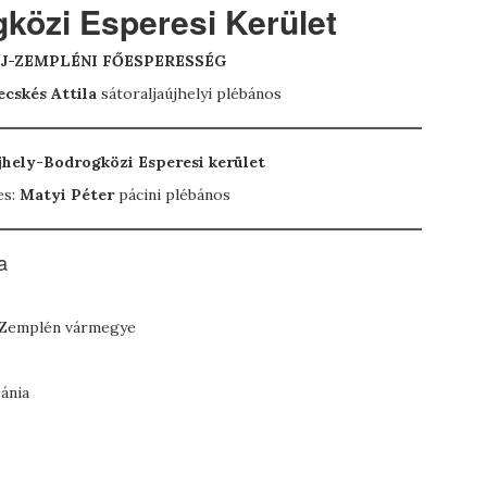
gközi Esperesi Kerület
J-ZEMPLÉNI FŐESPERESSÉG
ecskés Attila
sátoraljaújhelyi plébános
jhely-Bodrogközi Esperesi kerület
es:
Matyi Péter
pácini plébános
a
j-Zemplén vármegye
bánia