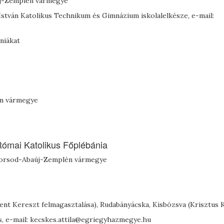
új-Zemplén vármegye
 István Katolikus Technikum és Gimnázium iskolalelkésze, e-mail:
niákat
én vármegye
 Római Katolikus Főplébánia
6. Borsod-Abaúj-Zemplén vármegye
nt Kereszt felmagasztalása), Rudabányácska, Kisbózsva (Krisztus K
s, e-mail: kecskes.attila@egriegyhazmegye.hu