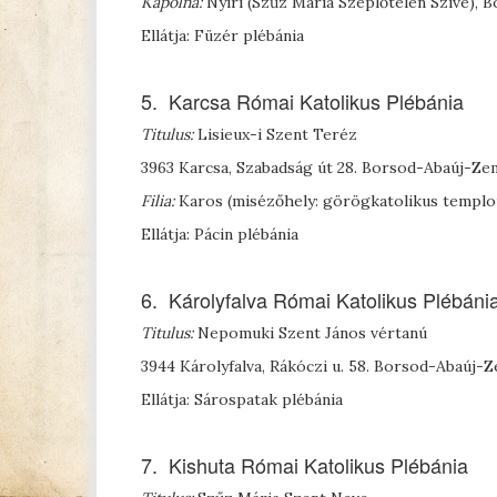
Kápolna:
Nyíri (Szűz Mária Szeplőtelen Szíve), 
Ellátja: Füzér plébánia
5. Karcsa Római Katolikus Plébánia
Titulus:
Lisieux-i Szent Teréz
3963 Karcsa, Szabadság út 28. Borsod-Abaúj-Z
Filia:
Karos (misézőhely: görögkatolikus templo
Ellátja: Pácin plébánia
6. Károlyfalva Római Katolikus Plébáni
Titulus:
Nepomuki Szent János vértanú
3944 Károlyfalva, Rákóczi u. 58. Borsod-Abaúj
Ellátja: Sárospatak plébánia
7. Kishuta Római Katolikus Plébánia