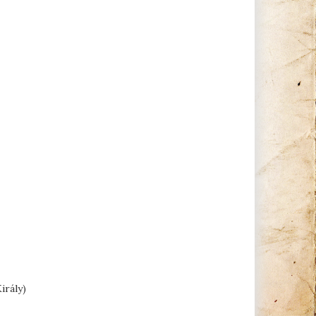
irály)