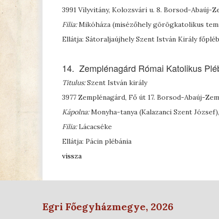
3991 Vilyvitány, Kolozsvári u. 8. Borsod-Abaúj
Filia:
Mikóháza (misézőhely görögkatolikus tem
Ellátja: Sátoraljaújhely Szent István Király főplé
14. Zemplénagárd Római Katolikus Plé
Titulus:
Szent István király
3977 Zemplénagárd, Fő út 17. Borsod-Abaúj-Ze
Kápolna:
Monyha-tanya (Kalazanci Szent József
Filia:
Lácacséke
Ellátja: Pácin plébánia
vissza
Egri Főegyházmegye, 2026