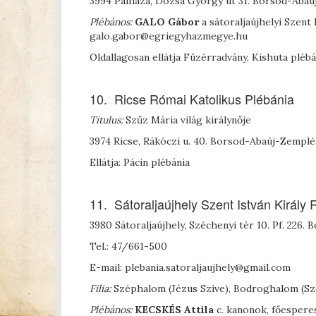
3994 Pálháza, Dózsa György út 31. Borsod-Aba
Plébános:
G
ALO
Gábor
a sátoraljaújhelyi Szent
galo.gabor@egriegyhazmegye.hu
Oldallagosan ellátja Füzérradvány, Kishuta plébá
10. Ricse Római Katolikus Plébánia
Titulus:
Szűz Mária világ királynője
3974 Ricse, Rákóczi u. 40. Borsod-Abaúj-Zempl
Ellátja: Pácin plébánia
11. Sátoraljaújhely Szent István Király
3980 Sátoraljaújhely, Széchenyi tér 10. Pf. 22
Tel.: 47/661-500
E-mail: plebania.satoraljaujhely@gmail.com
Filia:
Széphalom (Jézus Szíve), Bodroghalom (Sze
Plébános:
K
ECSKÉS
Attila
c. kanonok, főespere