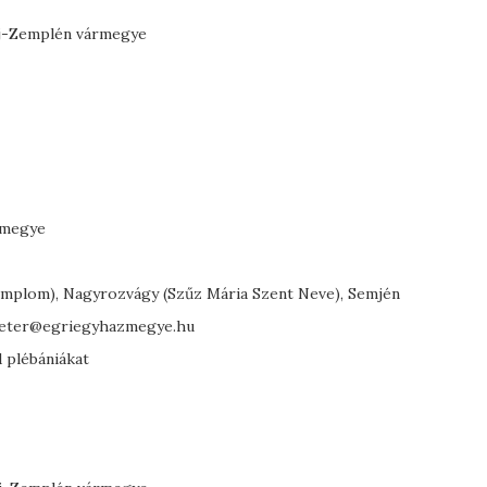
új-Zemplén vármegye
rmegye
emplom), Nagyrozvágy (Szűz Mária Szent Neve), Semjén
.peter@egriegyhazmegye.hu
d plébániákat