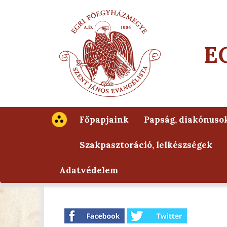
E
Főpapjaink
Papság, diakónuso
Szakpasztoráció, lelkészségek
Adatvédelem