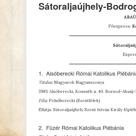
Sátoraljaújhely-Bodro
ABAÚ
Főesperes:
K
Sátoraljaú
Esper
1. Alsóberecki Római Katolikus Plébáni
Titulus:
Magyarok Nagyasszonya
3985 Alsóberecki, Kossuth u. 40. Borsod-Abaú
Filia:
Felsőberecki (Szentlélek)
Ellátja: Sátoraljaújhely Szent István Király főplé
2. Füzér Római Katolikus Plébánia