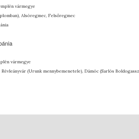
-Zemplén vármegye
plomban), Alsóregmec, Felsőregmec
bánia
bánia
mplén vármegye
), Révleányvár (Urunk mennybemenetele), Dámóc (Sarlós Boldogass