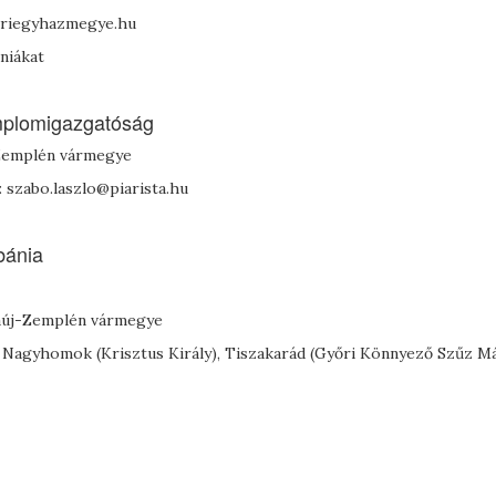
egriegyhazmegye.hu
ániákat
mplomigazgatóság
j-Zemplén vármegye
l: szabo.laszlo@piarista.hu
bánia
baúj-Zemplén vármegye
Nagyhomok (Krisztus Király), Tiszakarád (Győri Könnyező Szűz Má