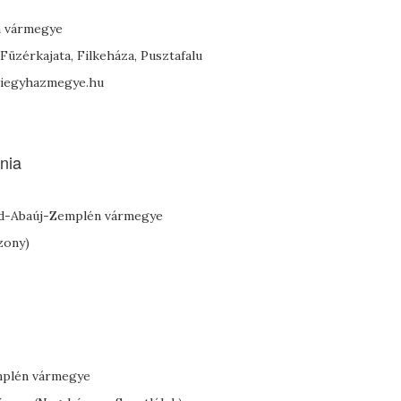
n vármegye
Füzérkajata, Filkeháza, Pusztafalu
griegyhazmegye.hu
nia
sod-Abaúj-Zemplén vármegye
zony)
emplén vármegye