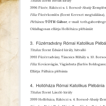
Titulus:
Szent István király
3996 Füzér, Rákóczi u. 1. Borsod-Abaúj-Zemplé
Filia:
Füzérkomlós (Szent Kereszt megtalálása), 
Plébános:
T
ÓTH
Gábor
, e-mail: toth.gabor@e
Oldallagosan ellátja Hollóháza plébániát
3. Füzérradvány Római Katolikus Plébá
Titulus:
Szent Eduárd király, hitvalló
3993 Füzérradvány, Táncsics Mihály u. 10. Bor
Filia:
Kovácsvágás, Vágáshuta (Sarlós Boldogass
Ellátja: Pálháza plébánia
4. Hollóháza Római Katolikus Plébánia
Titulus:
Szent László király
3999 Hollóháza, Rákóczi u. 4. Borsod-Abaúj-Z